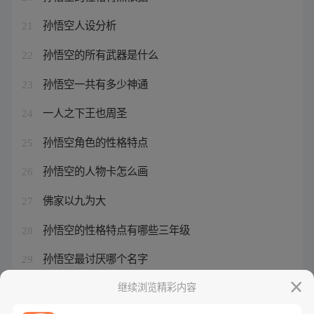
孙悟空人设分析
21
孙悟空的所有武器是什么
22
孙悟空一共有多少神通
23
一人之下王也周圣
24
孙悟空角色的性格特点
25
孙悟空的人物卡怎么画
26
佛家以九为大
27
孙悟空的性格特点有哪些三年级
28
孙悟空最讨厌哪个名字
29
孙悟空人物设定介绍图
继续浏览精彩内容
30