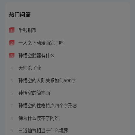
热门问答
半钱铜币
1
一人之下动漫画完了吗
2
孙悟空武器有什么
3
天师杀了龚
4
孙悟空的人际关系如何500字
5
孙悟空的简笔画
6
孙悟空的性格特点四个字形容
7
佛为什么渡不了阿难
8
三道仙气相当于什么境界
9