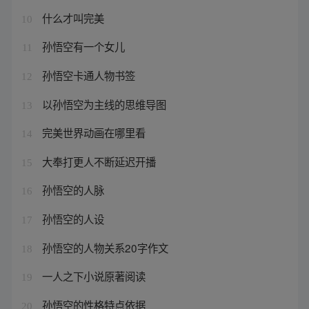
什么才叫完美
10
孙悟空有一个女儿
11
孙悟空卡通人物书签
12
以孙悟空为主线的思维导图
13
完美世界动画在哪里看
14
大奉打更人不断延迟开播
15
孙悟空的人脉
16
孙悟空的人设
17
孙悟空的人物关系20字作文
18
一人之下小说原著阅读
19
孙悟空的性格特点依据
20