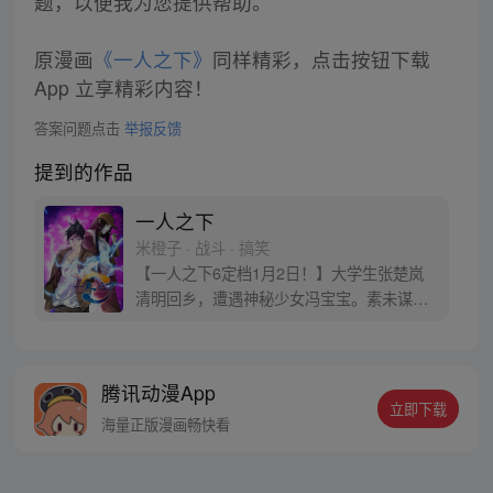
题，以便我为您提供帮助。
原漫画
《一人之下》
同样精彩，点击按钮下载
App 立享精彩内容！
答案问题点击
举报反馈
提到的作品
一人之下
米橙子 · 战斗 · 搞笑
【一人之下6定档1月2日！】大学生张楚岚
清明回乡，遭遇神秘少女冯宝宝。素未谋面
的冯宝宝却对张楚岚异常熟悉，并将其带去
自己打工的快递公司。为了帮冯宝宝寻找她
的身世，也为了查清自己与爷爷身上的秘
腾讯动漫App
密，张楚岚的生活被彻底颠覆，与冯宝宝一
立即下载
同踏上“异人”之旅。
海量正版漫画畅快看