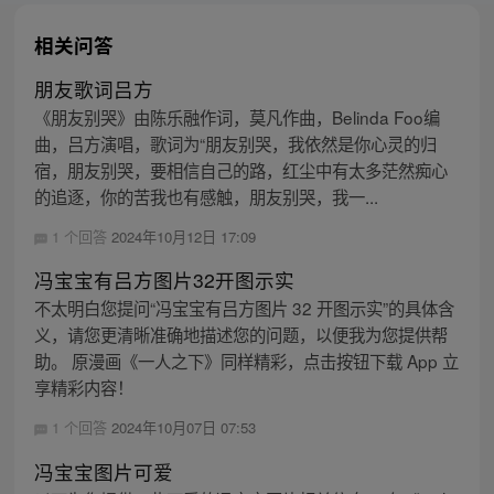
相关问答
朋友歌词吕方
《朋友别哭》由陈乐融作词，莫凡作曲，Belinda Foo编
曲，吕方演唱，歌词为“朋友别哭，我依然是你心灵的归
宿，朋友别哭，要相信自己的路，红尘中有太多茫然痴心
的追逐，你的苦我也有感触，朋友别哭，我一...
1 个回答
2024年10月12日 17:09
冯宝宝有吕方图片32开图示实
不太明白您提问“冯宝宝有吕方图片 32 开图示实”的具体含
义，请您更清晰准确地描述您的问题，以便我为您提供帮
助。 原漫画《一人之下》同样精彩，点击按钮下载 App 立
享精彩内容！
1 个回答
2024年10月07日 07:53
冯宝宝图片可爱