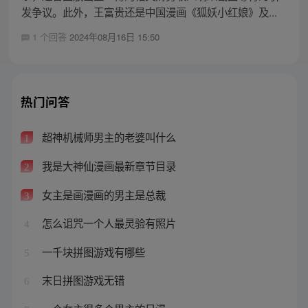
发争议。此外，王富贵还是中国漫画《狐妖小红娘》及...
1 个回答
2024年08月16日 15:50
热门问答
超神机械师男主的老婆叫什么
1
我是大神仙漫画最新章节目录
2
女主是画漫画的男主是总裁
3
怎么诅咒一个人最灵验有照片
4
一千块拼图游戏有哪些
5
末日拼图游戏无错
6