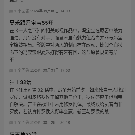
1 个回答
2024年09月08日 14:03
夏禾跟冯宝宝55开
在《一人之下》的相关影视作品中，冯宝宝在原著中战力
强劲，几乎没有对手，而夏禾虽有魅力但战力并非与冯宝
宝旗鼓相当。影版中对两人的刻画存在改动，比如全血状
态下的冯宝宝跟夏禾打得有来有回，这与原著设定有所
不...
1 个回答
2024年08月31日 17:03
狂王32话
在《狂王》第 32 话中，战争开始前夕，如来独自一人找到
罗侯，试图忽悠罗侯干掉其他三位王，罗侯答应了但想亲
自解决。苦王在战斗中未用修罗刚体，最终败给执着而非
罗侯，若认真打罗侯大概率会赢。斩王与罗侯的战...
1 个回答
2024年08月25日 20:18
狂王第32话