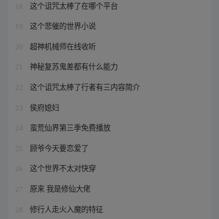
这个诅咒太棒了在哪个平台
18
这个悲催的世界小说
19
超神机械师在线收听
20
神秘复苏鬼差都有什么能力
21
这个诅咒太棒了行者有三内容简介
22
侯府媳妇
23
蛮荒仙界第三季免费播放
24
顾爷今天要恋爱了
25
这个世界不太对快穿
26
原来 我是修仙大佬
27
修行人走火入魔的特征
28