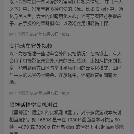
以下为您提供一些可爱的冯宝宝图片相关信息： 在《一人
之下》中，冯宝宝有多种可爱的形象。比如 Q 版图中，她
化身美人鱼，大大的眼睛萌化人心；还有穿着随意手提袋
子、右手握枪的呆萌模样；以及粉丝用超轻黏土捏...
1 个回答
2024年10月03日 16:12
实拍动车窗外视频
以下为您描述一些动车窗外的实拍情况：在高铁上，有人
会用手机摄影记录窗外风景的变幻莫测，比如从杭州到北
京，能看到南方山区与华北平原不同的云变化模式，山区
与平原的风景各具特色。在旅途中，还能欣赏到湖南大
地...
1 个回答
2024年09月15日 18:54
黑神话悟空实机测试
《黑神话：悟空》的实机测试显示，对于多数游戏本来说
相当友好。如 1650S 显卡在 1080P 画面基本可稳定 60
帧，4070 或 7800xt 在开启 dlss 的情况下 4k 超高画质能
稳定 ...