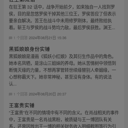
在狂王第 32 话中，战争开始前夕，如来独自一人找到罗
侯，目的是忽悠罗侯干掉其他三位王，罗侯答应了但表示
要亲自解决。苦王在战斗中未用修罗刚体，最终败给执
着。斩王与罗侯的战斗势均力敌，最后罗侯获胜。渊王...
1 个回答
2024年08月21日 15:36
黑狐娘娘身份实锤
黑狐娘娘是漫画《狐妖小红娘》及其衍生作品中的角色。
她本名凤牺，是涂山三姐妹的养母。她从苦情树中领悟到
断情灭缘的力量，不想再掌管转世续缘替别人牵姻缘，一
心想称霸天下。她非常神秘，甚至没有身体。有的说法
认...
1 个回答
2024年08月20日 20:37
王富贵实锤
“王富贵”在不同的情境中有不同的含义。在肖战相关的事件
中，王富贵是一名肖战黑粉，被质疑与王一博团队有关
系，还曾因放出王一博的相关财务收入明细截图等行为引