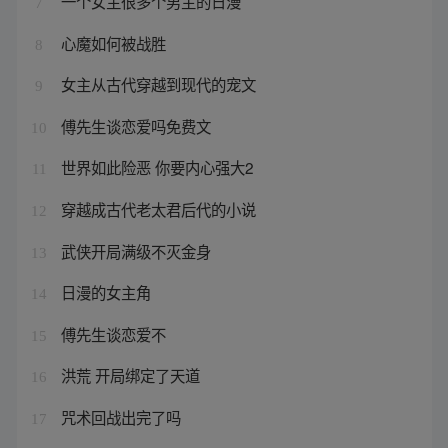
一个女主很多个男主的日漫
7
心魔如何被战胜
8
女主从古代穿越到现代的宠文
9
傅先生谈恋爱吗免费文
10
世界如此险恶 你要内心强大2
11
穿越成古代老太君后代的小说
12
武侠开局满级不灭金身
13
日漫的女主角
14
傅先生谈恋爱不
15
洪荒 开局绑定了天道
16
咒术回战出完了吗
17