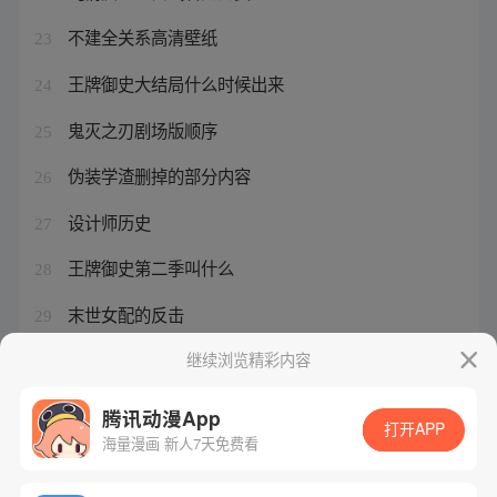
不建全关系高清壁纸
23
王牌御史大结局什么时候出来
24
鬼灭之刃剧场版顺序
25
伪装学渣删掉的部分内容
26
设计师历史
27
王牌御史第二季叫什么
28
末世女配的反击
29
城市建设漫画
继续浏览精彩内容
30
腾讯动漫App
打开APP
海量漫画 新人7天免费看
腾讯漫画
起点读书
QQ阅读