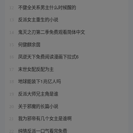
不健全关系男主什么时候醒的
12
反派女主重生的小说
13
鬼灭之刃第二季免费观看简体中文
14
何健麒余茵
15
凤逆天下免费阅读漫画下拉式6
16
末世女配反配为主
17
地球能装下1兆亿人吗
18
反派大师兄主角是谁
19
关于邪魔的长篇小说
20
我为邪帝有几个女主是谁啊
21
纯情反派一口气看完免费
22