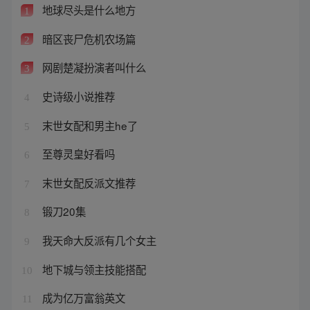
地球尽头是什么地方
1
暗区丧尸危机农场篇
2
网剧楚凝扮演者叫什么
3
史诗级小说推荐
4
末世女配和男主he了
5
至尊灵皇好看吗
6
末世女配反派文推荐
7
锻刀20集
8
我天命大反派有几个女主
9
地下城与领主技能搭配
10
成为亿万富翁英文
11