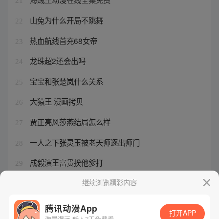
21
山兔为什么开局不跳舞
22
热血航线首充68女帝
23
龙珠超2还会出吗
24
宝宝和张楚岚什么关系
25
大猿王 漫画拷贝
26
贾正亮风莎燕结局怎么样
27
一人之下张灵玉被老天师逐出师门
28
成毅演王富贵挨他爹打
29
天师斗僵尸演员表balla
继续浏览精彩内容
30
腾讯动漫App
打开APP