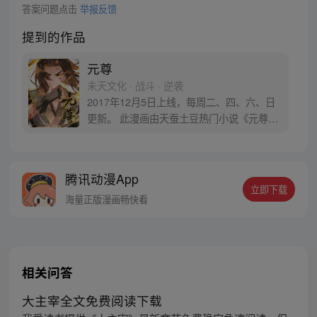
答案问题点击
举报反馈
提到的作品
元尊
未天文化 · 战斗 · 逆袭
2017年12月5日上线，每周二、四、六、日
更新。 此漫画由天蚕土豆热门小说《元尊》
改编。少年执笔，龙蛇舞动；劈开乱世，点
亮苍穹。气掌乾坤的世界里，究竟是蟒雀吞
龙，还是圣龙崛起？！
腾讯动漫App
立即下载
海量正版漫画畅快看
相关问答
大主宰全文免费阅读下载