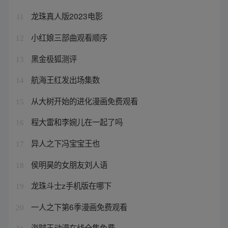
龙珠真人版2023电影
11
小红娘三部曲观看顺序
12
黑金极狐测评
13
航海王红发出场集数
14
从大树开始的进化漫画免费观看
15
程大雷和李婉儿在一起了吗
16
异人之下冯宝宝王也
17
侯明昊的女朋友刘人语
18
龙珠斗士z手机版在哪下
19
一人之下第6季漫画免费观看
20
海贼王动漫在线全集免费