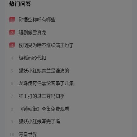
热门问答
孙悟空称呼有哪些
1
短剧傲雪真龙
2
侯明昊为啥不继续演王也了
3
极狐mk9代扣
4
狐妖小红娘秦兰是谁演的
5
龙珠传奇任嘉伦客串了几集
6
狂王打的过三尊吗知乎
7
《镇魂街》全集免费观看
8
狐妖小红娘写完了吗
9
毒皇世界
10