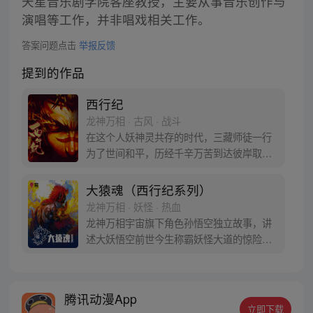
天星音乐剧学院客座教授，主要从事音乐创作与
演唱等工作，并非唱戏相关工作。
答案问题点击
举报反馈
提到的作品
西行纪
龙神万相 · 古风 · 战斗
在这个人妖神灵共存的时代，三藏师徒一行
为了世间和平，历经千辛万苦到达彼岸取
得“永恒之火”拯救苍生，可世间并没有因此
变得美好….随着阴谋慢慢揭露，暗魂四起,
大猿魂（西行纪系列）
为了让“永恒之火”重新归位，小狼妖白狼不
龙神万相 · 妖怪 · 热血
辞万难，找到唐三藏大法师，和他一起重新
龙神万相宇宙旗下角色孙悟空独立故事，讲
寻回徒弟们，组成全新“西行小队”，再度踏
述大妖悟空前世今生称霸妖怪大道的惊险历
上西行之旅……
程。 妖怪大道有自己的生存之道，某日，一
位猴妖因人类的祈愿从天而降，以鬼魈之名
响彻妖界，却因堕入暗魂无法再守护重要之
腾讯动漫App
人…六十年后，他再次破石而出，背负着守
立即下载