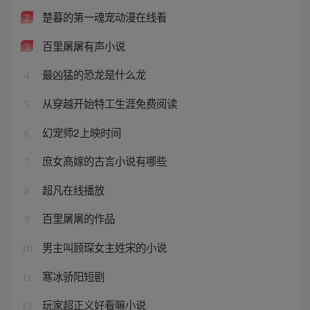
楚暮的第一魂宠动漫在线看
2
百里屠屠有声小说
3
最凶猛的恐龙是什么龙
4
从穿越开始特工生涯免费阅读
5
幻宠师2上映时间
6
庶女高嫁的古言小说有哪些
7
超凡在线播放
8
百里屠屠的作品
9
男主叫顾琛女主姓宋的小说
10
寒冰骄阳短剧
11
玩家超正义好看嘛小说
12