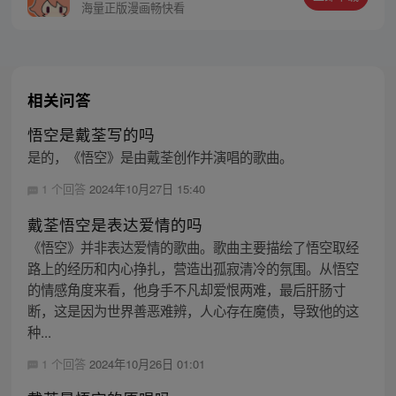
护族人的希望和信念打败了妖怪大道的霸
海量正版漫画畅快看
主，成为猴群之王，但故事仍在继续…
相关问答
悟空是戴荃写的吗
是的，《悟空》是由戴荃创作并演唱的歌曲。
1 个回答
2024年10月27日 15:40
戴荃悟空是表达爱情的吗
《悟空》并非表达爱情的歌曲。歌曲主要描绘了悟空取经
路上的经历和内心挣扎，营造出孤寂清冷的氛围。从悟空
的情感角度来看，他身手不凡却爱恨两难，最后肝肠寸
断，这是因为世界善恶难辨，人心存在魔债，导致他的这
种...
1 个回答
2024年10月26日 01:01