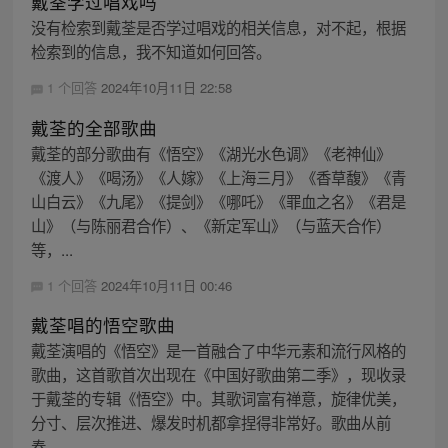
戴荃学过唱戏吗
没有检索到戴荃是否学过唱戏的相关信息，对不起，根据
检索到的信息，我不知道如何回答。
1 个回答
2024年10月11日 22:58
戴荃的全部歌曲
戴荃的部分歌曲有《悟空》《湖光水色调》《老神仙》
《渡人》《喝汤》《人嫁》《上海三月》《香草馥》《青
山白云》《九尾》《提剑》《哪吒》《罪血之名》《君是
山》（与陈丽君合作）、《新定军山》（与蓝天合作）
等，...
1 个回答
2024年10月11日 00:46
戴荃唱的悟空歌曲
戴荃演唱的《悟空》是一首融合了中华元素和流行风格的
歌曲，这首歌首次出现在《中国好歌曲第二季》，现收录
于戴荃的专辑《悟空》中。其歌词富有禅意，旋律优美，
分寸、层次推进、爆发时机都拿捏得非常好。歌曲从前
奏...