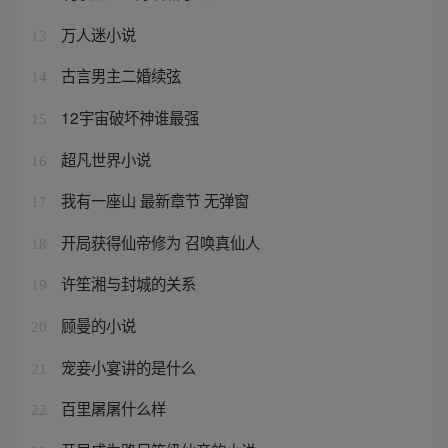
万人迷小说
13
古言男主二婚续弦
14
12宇宙破坏神谁最强
15
超凡世界小说
16
我有一座山 最新章节 无弹窗
17
开局获得仙帝修为 召唤真仙人
18
许笙湘与封城的关系
19
顾曼的小说
20
宠妾小宴讲的是什么
21
百里屠屠什么样
22