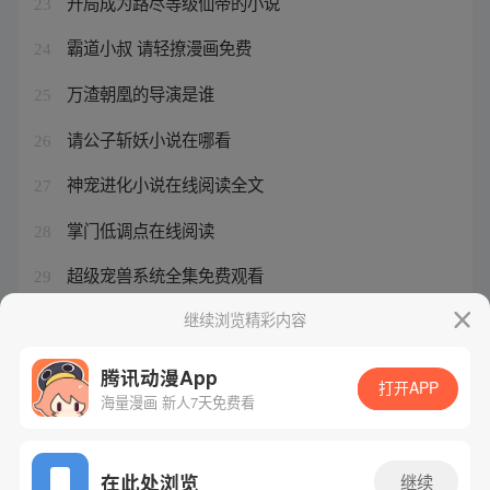
开局成为路尽等级仙帝的小说
23
霸道小叔 请轻撩漫画免费
24
万渣朝凰的导演是谁
25
请公子斩妖小说在哪看
26
神宠进化小说在线阅读全文
27
掌门低调点在线阅读
28
超级宠兽系统全集免费观看
29
陆北辰和顾初最后在一起了吗
继续浏览精彩内容
30
腾讯动漫App
打开APP
海量漫画 新人7天免费看
腾讯漫画
起点读书
QQ阅读
网站备案/许可证号：粤B2-20090059-5
在此处浏览
继续