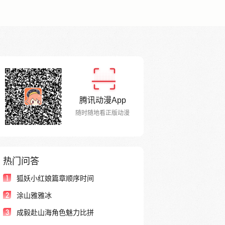
腾讯动漫App
随时随地看正版动漫
热门问答
1
狐妖小红娘篇章顺序时间
2
涂山雅雅冰
3
成毅赴山海角色魅力比拼