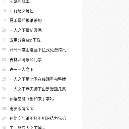
17
决战海贼王
18
西行纪女角色
19
夏禾最后被谁杀的
20
一人之下最新漫画
21
应用分身app下载
22
开局一座山漫画下拉式免费腾讯
23
吉林龙湾景区门票
24
许三一人之下
25
一人之下第七季在线观看完整版
26
一人之下老天师下山是漫画几集
27
孙悟空能飞出如来手掌吗
28
电影版冯宝宝
29
孙悟空与谁不打不相识结为兄弟
30
王一哲异人之下徐三