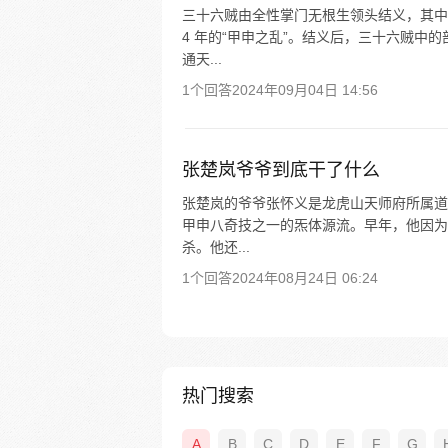
三十六贼由全性掌门无根生领头结义，其中
4 年的“甲申之乱”。结义后，三十六贼
通天...
1个回答
2024年09月04日 14:56
张楚岚爷爷到底干了什么
张楚岚的爷爷张怀义是龙虎山天师府所属道
甲申八奇技之一的炁体源流。早年，他因为
杀。他还...
1个回答
2024年08月24日 06:24
热门搜索
A
B
C
D
E
F
G