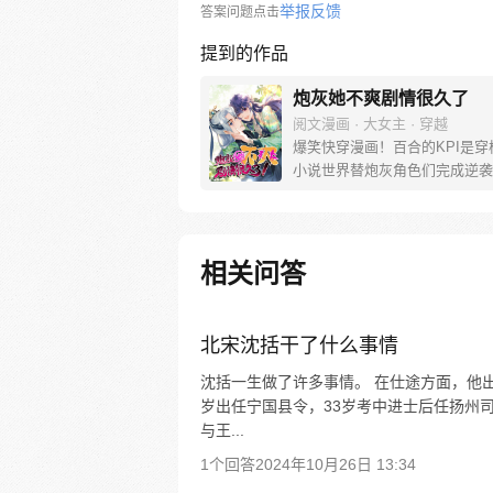
举报反馈
答案问题点击
提到的作品
炮灰她不爽剧情很久了
阅文漫画 · 大女主 · 穿越
爆笑快穿漫画！百合的KPI是穿
小说世界替炮灰角色们完成逆袭
什么渣男渣女命运不公，全都退
不过，下达快穿KPI的这位老板
古风冰山男，长得还怪好看的嘞
相关问答
北宋沈括干了什么事情
沈括一生做了许多事情。 在仕途方面，他
岁出任宁国县令，33岁考中进士后任扬州
与王...
1个回答
2024年10月26日 13:34