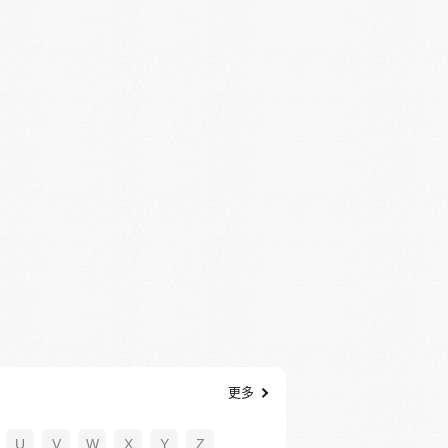
更多
U
V
W
X
Y
Z