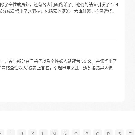
除了全性成员外，还有各大门派的弟子。他们的结义引发了 194
中的部分成员悟出了八奇技，包括炁体源流、六库仙贼、拘灵遣将、
士，曾与部分名门弟子以及全性妖人结拜为 36 义，并领悟出了
“勾结全性妖人”被安上罪名，引起甲申之乱，遭到各路异人追
H
I
J
K
L
M
N
O
P
Q
R
S
T