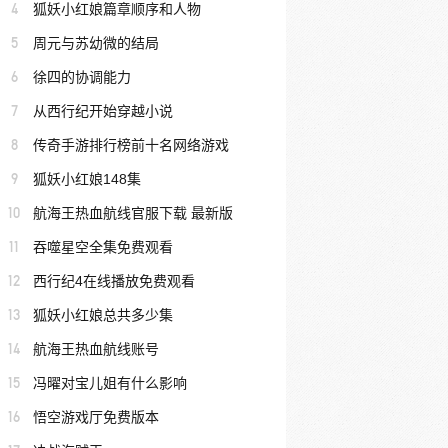
4
狐妖小红娘篇章顺序和人物
5
周元与苏幼微的结局
6
徐四的协调能力
7
从西行纪开始穿越小说
8
传奇手游排行榜前十名网络游戏
9
狐妖小红娘148集
10
航海王热血航线官服下载 最新版
11
吞噬星空全集免费观看
12
西行纪4在线播放免费观看
13
狐妖小红娘总共多少集
14
航海王热血航线账号
15
冯曜对宝儿姐有什么影响
16
悟空游戏厅免费版本