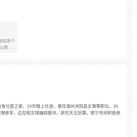
梭在各个
心愿，
退退！
怎么是个
？
出身仕宦之家，24岁踏上仕途，曾任海州沭阳县主簿等职位。30
司理参军，后在昭文馆编校图书，研究天文历算。熙宁年间积极参