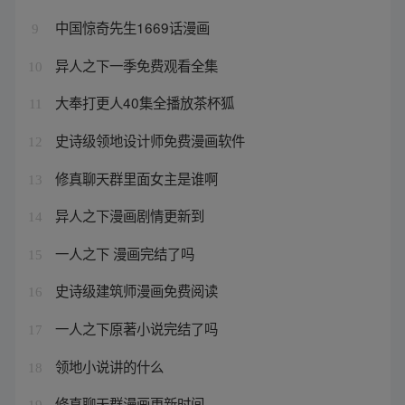
中国惊奇先生1669话漫画
9
异人之下一季免费观看全集
10
大奉打更人40集全播放茶杯狐
11
史诗级领地设计师免费漫画软件
12
修真聊天群里面女主是谁啊
13
异人之下漫画剧情更新到
14
一人之下 漫画完结了吗
15
史诗级建筑师漫画免费阅读
16
一人之下原著小说完结了吗
17
领地小说讲的什么
18
修真聊天群漫画更新时间
19