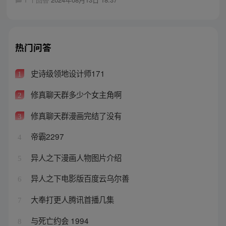
热门问答
史诗级领地设计师171
1
修真聊天群多少个女主角啊
2
修真聊天群漫画完结了没有
3
帝霸2297
4
异人之下漫画人物图片介绍
5
异人之下电影版百度云乌尔善
6
大奉打更人腾讯首播几集
7
与死亡约会 1994
8