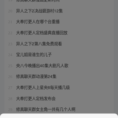
异人之下2决战碧游村12集
20
大奉打更人在哪个台重播
21
大奉打更人定档盛典直播回放
22
异人之下2第八集免费观看
23
宝儿姐是谁生的儿子
24
央八今晚播出40集大剧凡人歌
25
修真聊天群动漫第24集
26
大奉打更人上星央8每天播几级
27
大奉打更人定档发布会
28
修真聊天群女主角一共有几个人啊
29