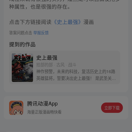
种属性，也是很强的存在。
点击下方链接阅读
《史上最强》
漫画
答案问题点击
举报反馈
提到的作品
史上最强
拾部的部 · 古风 · 战斗
神作预警，未来的科技，复活历史上的16路
英雄猛将，誓要决出史上最强！ 是武圣关云
长、还是西楚霸王项羽，是一人之下的吕奉
先，还是满洲第一勇士鳌拜 两两对决，生死
格斗，最终获胜者，将会获得一个愿望！ 粉
腾讯动漫App
丝群：481670726
立即下载
海量正版漫画畅快看