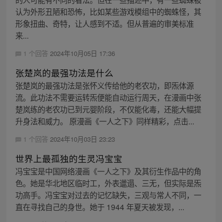
认为外形丑陋和恐怖，比如某些游戏模组中的蜘蛛怪，其
形象扭曲、奇特，让人感到不适。但从普遍的审美标准
来...
1 个回答
2024年10月05日 17:36
张楚岚的最强功法是什么
张楚岚的最强功法是张怀义传给他的老农功，即炁体源
流。此功法不需要运转炁便能自动运行周天，在漫画中张
楚岚练的老农功已到元婴阶段，不仅能化毒，还能大幅提
升身法和威力。 原漫画《一人之下》同样精彩，点击...
1 个回答
2024年10月03日 23:23
世界上最孤独的生灵冯宝宝
冯宝宝是中国网络漫画《一人之下》及其衍生作品中的角
色。她是华北地区临时工，外表邋遢、三无，但实际是炁
功高手。冯宝宝对过去的记忆缺失，三观与常人不同，一
直在寻找自己的身世。她于 1944 年夏天被发现，...