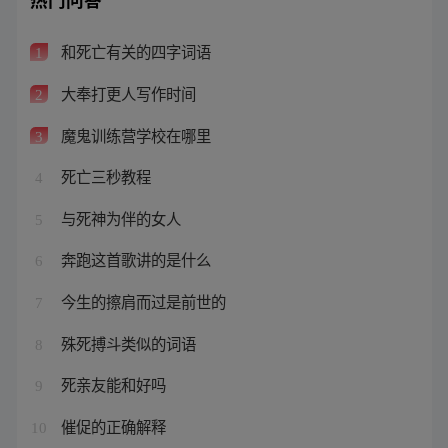
和死亡有关的四字词语
1
大奉打更人写作时间
2
魔鬼训练营学校在哪里
3
死亡三秒教程
4
与死神为伴的女人
5
奔跑这首歌讲的是什么
6
今生的擦肩而过是前世的
7
殊死搏斗类似的词语
8
死亲友能和好吗
9
催促的正确解释
10