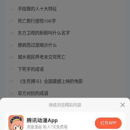
手段狠的人十大特征
22
死亡爬行感悟100字
23
东方卫视的新剧叫什么名字
24
擦肩而过是暗示什么
25
城乡居民养老未交完死亡
26
下死手的成语
27
《生死搏斗》全国震撼上映的电影
28
双方对抗的成语
29
东方卫视新剧来袭在线观看
继续浏览精彩内容
30
腾讯动漫App
打开APP
海量漫画 新人7天免费看