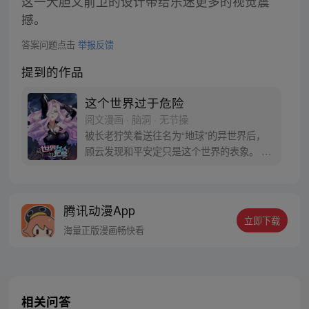
这一大胆又前卫的设计带给乐迷更多的视觉震
撼。
答案问题点击
举报反馈
提到的作品
这个世界过于危险
阅文漫画 · 脑洞 · 无节操
被长老狞笑着送往名为“地球”的异世界后，
顾云发现和平安定只是这个世界的表象。 恶
灵丛生、妖魔遍地，当一个个扭曲的恶灵出
现在他的面前之时，顾云终于找到了回家的
感觉。 于是，一个让无数恶灵提心吊胆，夜
腾讯动漫App
不能寐的都市传说诞生了 《这个世界过于危
立即下载
险》每周三、六双更，读者群：561675062
海量正版漫画畅快看
相关问答