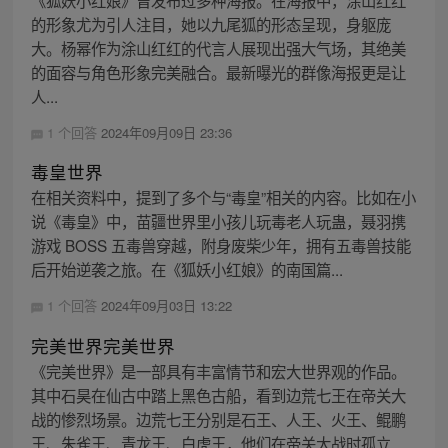
《狐妖小红娘》曾发布过多种海报。在海报中，涂山红红
的形象尤为引人注目，她以九尾狐的形态呈现，身躯庞
大。杨幂作为涂山红红的代言人展现出强大气场，其绝美
的面容与角色形象完美融合。最新曝光的群像海报更是让
人...
1 个回答
2024年09月09日 23:36
毒皇世界
在相关资料中，提到了多个与“毒皇”相关的内容。比如在小
说《毒皇》中，苗疆世界里小孩儿玩毒老人玩蛊，聂羽携
游戏 BOSS 五毒兽穿越，附身废柴少年，拥有五毒兽技能
后开始逆袭之旅。在《狐妖小红娘》的南国篇...
1 个回答
2024年09月03日 13:22
完美世界完美世界
《完美世界》是一部具有丰富情节和宏大世界观的作品。
其中石昊在仙古中踏上黑色古船，看到边荒七王在帝关大
战的惨烈场景。边荒七王分别是石王、人王、火王、鲲鹏
王、朱雀王、青龙王、白虎王，他们在帝关大战时孤立