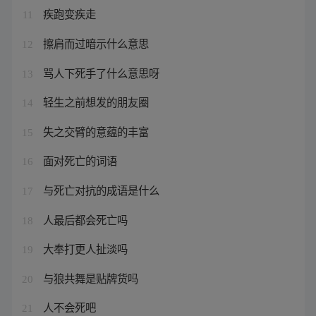
疾跑变疾走
11
擦肩而过暗示什么意思
12
骂人下死手了什么意思呀
13
轻生之前想发的朋友圈
14
失之交臂的意蕴的丰富
15
面对死亡的词语
16
与死亡对抗的成语是什么
17
人最后都会死亡吗
18
大奉打更人扯淡吗
19
与狼共舞是贴牌货吗
20
人不会死吧
21