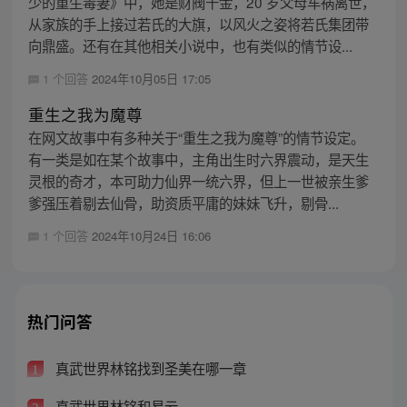
少的重生毒妻》中，她是财阀千金，20 岁父母车祸离世，
从家族的手上接过若氏的大旗，以风火之姿将若氏集团带
向鼎盛。还有在其他相关小说中，也有类似的情节设...
1 个回答
2024年10月05日 17:05
重生之我为魔尊
在网文故事中有多种关于“重生之我为魔尊”的情节设定。
有一类是如在某个故事中，主角出生时六界震动，是天生
灵根的奇才，本可助力仙界一统六界，但上一世被亲生爹
爹强压着剔去仙骨，助资质平庸的妹妹飞升，剔骨...
1 个回答
2024年10月24日 16:06
热门问答
真武世界林铭找到圣美在哪一章
1
真武世界林铭和易云