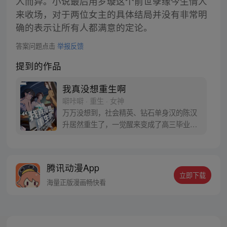
人而异。小说最后用罗璇这个前世孽缘今生情人
来收场，对于两位女主的具体结局并没有非常明
确的表示让所有人都满意的定论。
答案问题点击
举报反馈
提到的作品
我真没想重生啊
噼咔噼 · 重生 · 女神
万万没想到，社会精英、钻石单身汉的陈汉
升居然重生了，一觉醒来变成了高三毕业
生。十字路口的陈汉升也在犹豫，宝藏女孩
沈幼楚和白月光萧容鱼，应该选择谁？
腾讯动漫App
立即下载
海量正版漫画畅快看