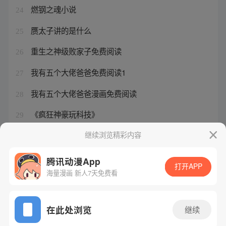
燃钢之魂小说
24
赝太子讲的是什么
25
重生之神级败家子免费阅读
26
我有五个大佬爸爸免费阅读1
27
我有五个大佬爸爸漫画免费阅读
28
《疯狂神豪玩科技》
29
真武世界林铭去哪了
继续浏览精彩内容
30
腾讯动漫App
打开APP
海量漫画 新人7天免费看
腾讯漫画
起点读书
QQ阅读
网站备案/许可证号：粤B2-20090059-5
在此处浏览
继续
Copyright©1998 - 2026 Tencent. All Rights Reserved