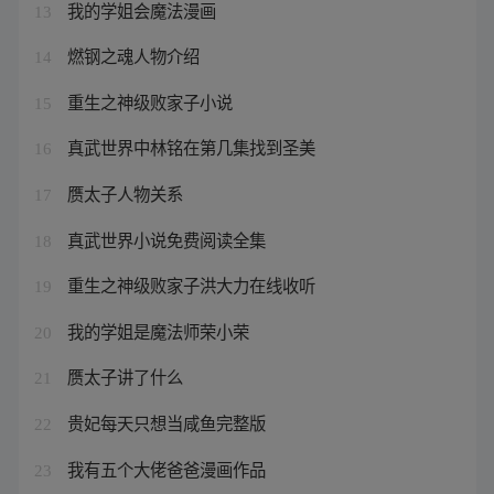
我的学姐会魔法漫画
13
燃钢之魂人物介绍
14
重生之神级败家子小说
15
真武世界中林铭在第几集找到圣美
16
赝太子人物关系
17
真武世界小说免费阅读全集
18
重生之神级败家子洪大力在线收听
19
我的学姐是魔法师荣小荣
20
赝太子讲了什么
21
贵妃每天只想当咸鱼完整版
22
我有五个大佬爸爸漫画作品
23