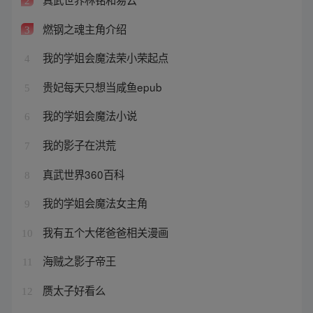
2
燃钢之魂主角介绍
3
我的学姐会魔法荣小荣起点
4
贵妃每天只想当咸鱼epub
5
我的学姐会魔法小说
6
我的影子在洪荒
7
真武世界360百科
8
我的学姐会魔法女主角
9
我有五个大佬爸爸相关漫画
10
海贼之影子帝王
11
赝太子好看么
12