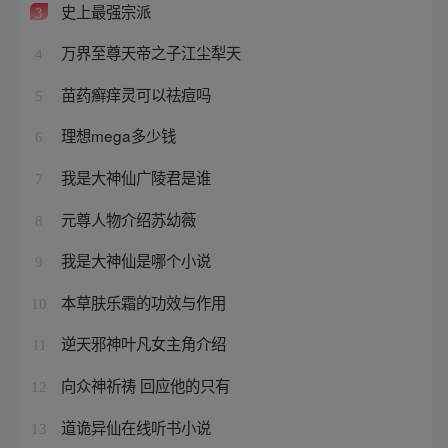
史上最强宗派
3
万界至尊天帝之子江尘犁天
4
苗药癣痒灵可以祛痘吗
5
理想mega多少钱
6
我是大神仙广陵君是谁
7
元尊人物介绍苏幼薇
8
我是大神仙是哪个小说
9
本草肤乐霜的功效与作用
10
逆天邪神叶凡女主角介绍
11
向众神祈祷 回应他的只有
12
道诡异仙在线听书小说
13