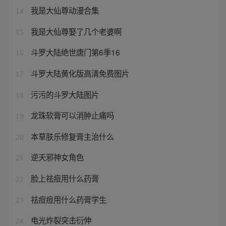
我是大仙尊动漫合集
14
我是大仙尊娶了几个老婆啊
15
斗罗大陆绝世唐门第6季16
16
斗罗大陆黄化版高清免费图片
17
污污的斗罗大陆图片
18
龙珠软膏可以消肿止痛吗
19
本草肤乐修复膏主治什么
20
逆天邪神女角色
21
脸上祛痘用什么药膏
22
祛痘痘用什么药膏学生
23
电光炸裂突击衍伸
24