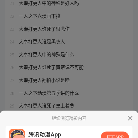
大奉打更人中的神殊是好人吗
21
一人之下六漫画下拉
22
大奉打更人谁死了很悲伤
23
大奉打更人谁是黑衣人
24
大奉打更人中的神殊是什么
25
大奉打更人谁死了黄帝说不可能
26
大奉打更人翻拍小说是啥
27
一人之下动漫第五季讲的什么
28
大奉打更人谁死了皇上着急
29
一人之下 6漫画
继续浏览精彩内容
30
腾讯动漫App
打开APP