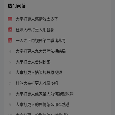
热门问答
大奉打更人感情戏太多了
1
杜淳大奉打更人用替身
2
一人之下电视剧第二季诸葛青
3
大奉打更人九大菩萨法相结局
4
大奉打更人台词抄袭
5
大奉打更人搞笑片段原视频
6
杜淳大奉打更人戏份多吗
7
大奉打更人儒家圣人为何凝望深渊
8
大奉打更人的剧情怎么那么熟悉
9
大奉打更人的剧情怎么似曾相识