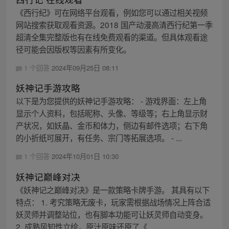
《西行纪》可在网络平台观看，例如您可以通过相关视频
网站搜索获取观看资源。2018 国产动漫高清西行纪第一季
超清全集完整版也有在线免费观看的渠道。但具体观看途
径可能会因版权等因素有所变化。
1 个回答
2024年09月25日 08:11
妖神记手游攻略
以下是为您提供的妖神记手游攻略： - 游戏界面：左上角
显示个人资料，包括昵称、头像、等级等；右上角显示财
产状况，如妖晶、金币和体力，侧边有邮件选项；右下角
的小折纸可展开，有任务、宗门等拓展选项。 - ...
1 个回答
2024年10月01日 10:30
妖神记巅峰对决
《妖神记之巅峰对决》是一款策略卡牌手游。 其具有以下
特点： 1. 考究策略无废卡，玩家需根据战场情况上阵合适
妖灵师并调整站位，也有脚本功能可让妖灵师自动变身。
2. 成熟风知性立绘，原汁原味还原了《...