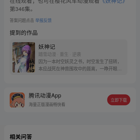
在线观看；也可在樱花风车动漫观看
《妖神记》
第346集。
答案问题点击
举报反馈
提到的作品
妖神记
踏雪动漫 · 重生 · 逆袭
因为一本时空妖灵之书，时空发生了扭转，
本应战死在神兽围攻中的聂离，一睁开眼已
经坐在了教室，他回到了十三岁。当一切重
新开始之时，他如何守护自己的挚爱之人。
【授权/每周三、六更新】
腾讯动漫App
立即下载
海量正版漫画畅快看
相关问答