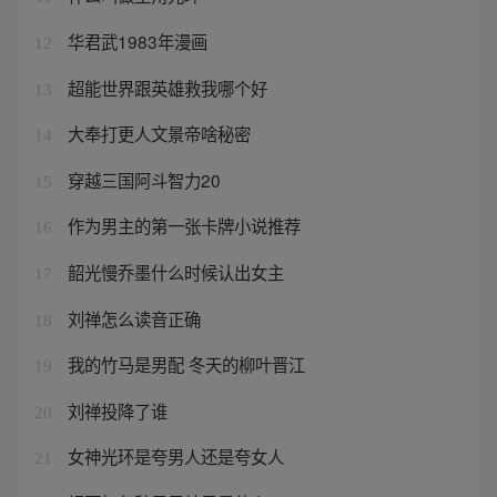
华君武1983年漫画
12
超能世界跟英雄救我哪个好
13
大奉打更人文景帝啥秘密
14
穿越三国阿斗智力20
15
作为男主的第一张卡牌小说推荐
16
韶光慢乔墨什么时候认出女主
17
刘禅怎么读音正确
18
我的竹马是男配 冬天的柳叶晋江
19
刘禅投降了谁
20
女神光环是夸男人还是夸女人
21