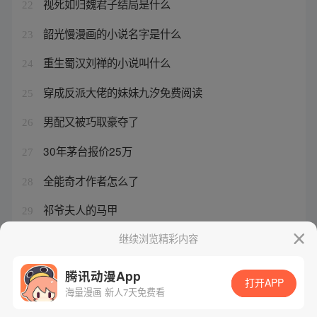
视死如归魏君子结局是什么
22
韶光慢漫画的小说名字是什么
23
重生蜀汉刘禅的小说叫什么
24
穿成反派大佬的妹妹九汐免费阅读
25
男配又被巧取豪夺了
26
30年茅台报价25万
27
全能奇才作者怎么了
28
祁爷夫人的马甲
29
快穿之三千世界
继续浏览精彩内容
30
腾讯动漫App
打开APP
海量漫画 新人7天免费看
腾讯漫画
起点读书
QQ阅读