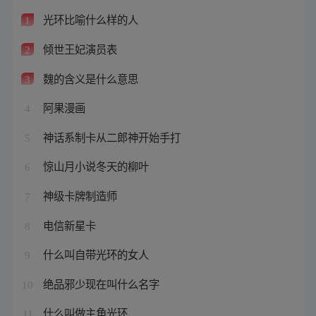
光环比喻什么样的人
1
倾世王妃演员表
2
魏的含义是什么意思
3
阿果漫画
4
神话系制卡从二郎神开始手打
5
惊山月小说冬天的柳叶
6
神级卡牌制造师
7
电信新星卡
8
什么叫自带光环的女人
9
绝品邪少现在叫什么名字
10
什么叫做主角光环
11