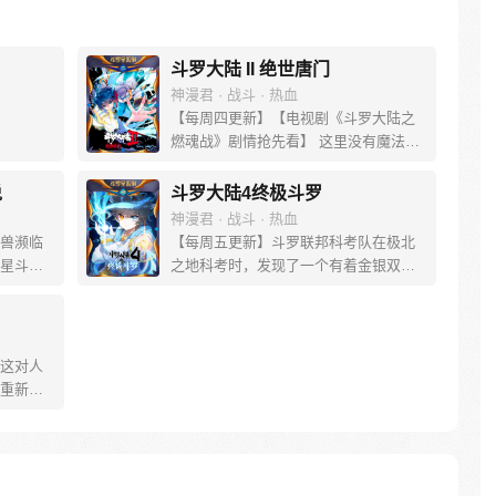
斗罗大陆 II 绝世唐门
神漫君 · 战斗 · 热血
【每周四更新】【电视剧《斗罗大陆之
燃魂战》剧情抢先看】 这里没有魔法，
没有斗气，没有武术，却有武魂。 唐门
创立万年之后的斗罗大陆上，唐门式
说
斗罗大陆4终极斗罗
微，一代天骄霍雨浩横空出世，一切的
神漫君 · 战斗 · 热血
神奇都将一一展现。 唐门暗器能否重振
兽濒临
【每周五更新】斗罗联邦科考队在极北
雄风，唐门能否重现辉煌，一切尽绝世
星斗大
之地科考时，发现了一个有着金银双色
唐门！
暗云密
花纹的蛋。他们探查后发现里面居然有
的少年唐
生命迹象，于是赶忙将其带回研究所进
次被书
行孵化。蛋孵化出来了，可孵出来的是
迹一个
一个婴儿，一个和人类一模一样的孩
这对人
子；与此同时，联邦研究所正在解冻一
重新追
名银色长发女子，而一名蓝发青年则在
带给他
海滨被人发现
至情追
唐三!