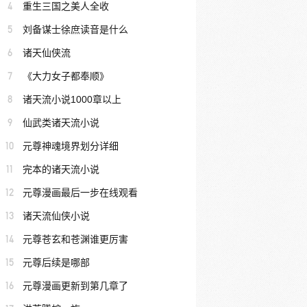
4
重生三国之美人全收
5
刘备谋士徐庶读音是什么
6
诸天仙侠流
7
《大力女子都奉顺》
8
诸天流小说1000章以上
9
仙武类诸天流小说
10
元尊神魂境界划分详细
11
完本的诸天流小说
12
元尊漫画最后一步在线观看
13
诸天流仙侠小说
14
元尊苍玄和苍渊谁更厉害
15
元尊后续是哪部
16
元尊漫画更新到第几章了