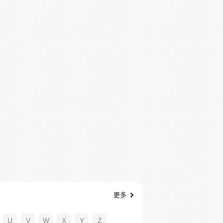
更多
U
V
W
X
Y
Z