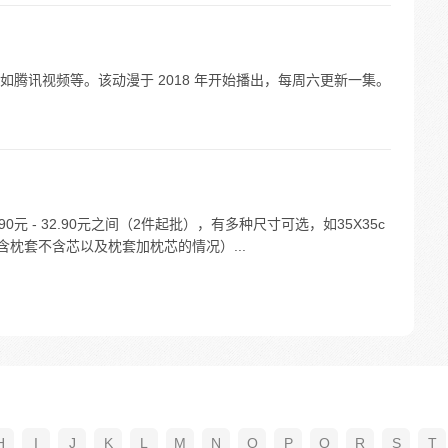
腾讯视频等。该动漫于 2018 年开始播出，每周六更新一集。
元 - 32.90元之间（2件起批），有多种尺寸可选，如35X35c
m（包含枕套不含芯以及枕套加枕芯的情况）...
H
I
J
K
L
M
N
O
P
Q
R
S
T