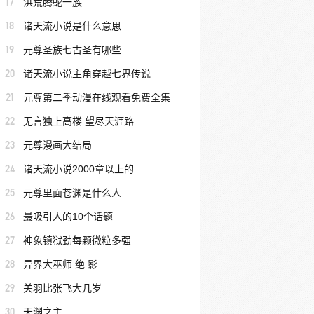
17
洪荒腾蛇一族
18
诸天流小说是什么意思
19
元尊圣族七古圣有哪些
20
诸天流小说主角穿越七界传说
21
元尊第二季动漫在线观看免费全集
22
无言独上高楼 望尽天涯路
23
元尊漫画大结局
24
诸天流小说2000章以上的
25
元尊里面苍渊是什么人
26
最吸引人的10个话题
27
神象镇狱劲每颗微粒多强
28
异界大巫师 绝 影
29
关羽比张飞大几岁
30
天渊之主