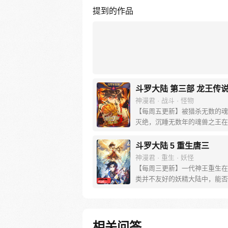
提到的作品
斗罗大陆 第三部 龙王传
神漫君 · 战斗 · 怪物
【每周五更新】被猎杀无数的魂
灭绝，沉睡无数年的魂兽之王在
森林最后的净土苏醒，复仇之战
布。当“废武魂”遇上执着而顽强
斗罗大陆 5 重生唐三
舞麟，万众瞩目的武魂传奇将再
神漫君 · 重生 · 妖怪
写。我们不期待奇迹，但要给奇
【每周三更新】一代神王重生在
机会。
类并不友好的妖精大陆中，能否
回妻子。千奇百怪的妖神变又会
怎样的重生之路？尽在一代神王
妻之旅，斗罗大陆第五部，重生
相关问答