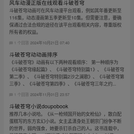
风车动漫正版在线观看斗破苍穹
斗破苍穹动画可在风车动漫平台观看，例如其年番更新至
116集，动态漫画第五季更新至10集。但需要注意，要确
保通过合法合规的途径在该平台观看相关内容，尊重版权
所有者的权益。
1 个回答
2024年10月21日 07:40
斗破苍穹动动画排序
《斗破苍穹》动画有以下两种观看顺序： 第一种顺序为
《斗破苍穹缘起篇》、《斗破苍穹特别篇1》、《斗破苍穹
第二季》、《斗破苍穹特别篇2沙之澜歌》、《斗破苍穹第
三季》、《斗破苍穹第四季》、《斗破苍穹三年之约...
1 个回答
2024年11月01日 23:57
斗破苍穹小说doupobook
推荐几本小说哈。《从一枪倾国开始的女枪仙》，散白配
蛋糕写的东方玄幻小说。女主孟潇身处王朝宗门纷争不断
的世界，弱肉强食，她要杀钉杀自己的人。这书连载中，