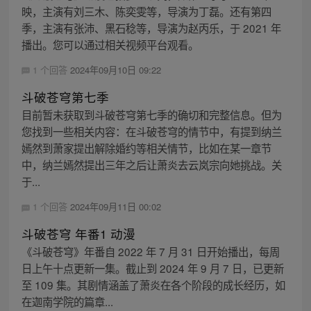
映，主演有刘三木、陈奕雯等，导演为丁磊。还有第四
季，主演有张沛、黑石稔等，导演为赵丙乐，于 2021 年
播出。您可以通过相关视频平台观看。
1 个回答
2024年09月10日 09:22
斗破苍穹第七季
目前暂未获取到斗破苍穹第七季的确切和完整信息。但为
您找到一些相关内容：在斗破苍穹的情节中，有提到纳兰
嫣然到萧家提出解除婚约等相关情节，比如在某一章节
中，纳兰嫣然提出三年之后让萧炎去云岚宗向她挑战。关
于...
1 个回答
2024年09月11日 00:02
斗破苍穹 年番1 动漫
《斗破苍穹》年番自 2022 年 7 月 31 日开始播出，每周
日上午十点更新一集。截止到 2024 年 9 月 7 日，已更新
至 109 集。其剧情涵盖了萧炎在各个阶段的成长经历，如
在迦南学院的篇章...