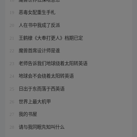
恶毒女配重生手札
19
人在书中我成了反派
20
王鹤棣《大奉打更人》档期已定
21
魔兽首席设计师是谁
22
老师告诉我们地球绕着太阳转英语
23
地球会不会绕着太阳转英语
24
日出于东而落于西英语
25
世界上最大机甲
26
我的书屋
27
请与我同眠先知叫什么
28