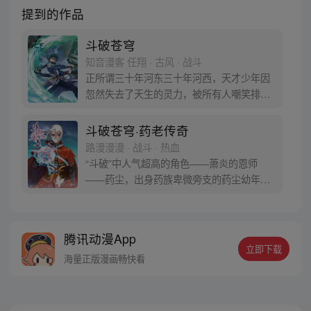
提到的作品
斗破苍穹
知音漫客 任翔 · 古风 · 战斗
正所谓三十年河东三十年河西，天才少年因
忽然失去了天生的灵力，被所有人嘲笑排
挤，为了一雪前耻他亲手毁掉婚约，一心进
修、打怪、升级！重登人生巅峰的他让人们
斗破苍穹·药老传奇
知道莫欺少年穷真的很重要！
路漫漫漫 · 战斗 · 热血
“斗破”中人气超高的角色——萧炎的恩师
——药尘，出身药族卑微旁支的药尘幼年丧
父，受尽冷眼，更因在药会展露锋芒而被陷
害，逐出药族。经历种种磨难和奇遇之后终
于进阶为中州大陆“第一炼药师”！【授权/每
腾讯动漫App
周二、五更新】
立即下载
海量正版漫画畅快看