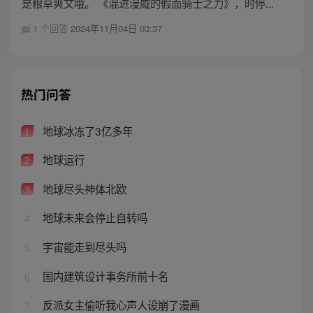
是粮草爽文哦。 《混进漫威的假面骑士之力》，时停...
1 个回答
2024年11月04日 03:37
热门问答
地球冰冻了3亿多年
1
地球运行
2
地球尽头神体北欧
3
地球未来会停止自转吗
4
宇宙能走到尽头吗
5
国内建筑设计事务所前十名
6
反派女主偷听我心声人设崩了漫画
7