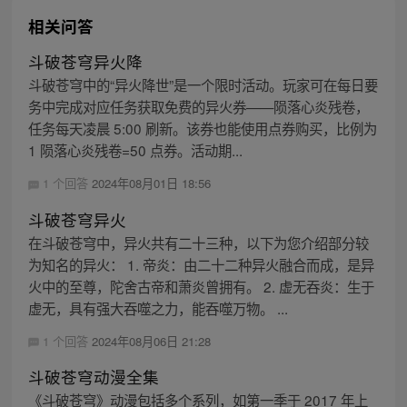
相关问答
斗破苍穹异火降
斗破苍穹中的“异火降世”是一个限时活动。玩家可在每日要
务中完成对应任务获取免费的异火券——陨落心炎残卷，
任务每天凌晨 5:00 刷新。该券也能使用点券购买，比例为
1 陨落心炎残卷=50 点券。活动期...
1 个回答
2024年08月01日 18:56
斗破苍穹异火
在斗破苍穹中，异火共有二十三种，以下为您介绍部分较
为知名的异火： 1. 帝炎：由二十二种异火融合而成，是异
火中的至尊，陀舍古帝和萧炎曾拥有。 2. 虚无吞炎：生于
虚无，具有强大吞噬之力，能吞噬万物。 ...
1 个回答
2024年08月06日 21:28
斗破苍穹动漫全集
《斗破苍穹》动漫包括多个系列，如第一季于 2017 年上