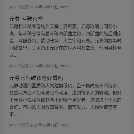
1 个回答
2024年09月12日 08:50
元尊 斗破苍穹
元尊和斗破苍穹均为天蚕土豆所著。元尊改编自同名小
说，与斗破苍穹有着斗破四部曲之称，四部曲的先后顺序
是：斗破苍穹，武动乾坤，大主宰和元尊。元尊的故事时
间线最早，其主角周元所在的世界叫苍玄天，他因身怀圣
龙...
1 个回答
2024年09月26日 08:07
元尊比斗破苍穹好看吗
元尊动漫的画质和人物建模低劣，且一集时长不断缩水，
在这两方面不如斗破苍穹动漫，遭到很多人的群嘲。但对
于元尊小说和斗破苍穹小说哪个更好看，这取决于个人的
喜好，不同的人对故事背景、情节发展、人物塑造等有
不...
1 个回答
2024年10月12日 14:38