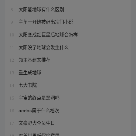
太阳能地球有什么区别
8
主角一开始被赶出宗门小说
9
太阳变成红巨星后地球会怎样
10
太阳没了地球会发生什么
11
领主基建文推荐
12
重生成地球
13
七大书院
14
宇宙的终点是黑洞吗
15
aedas属于什么档次
16
文豪野犬全员生日
17
魔兽世界低保啥意思
18