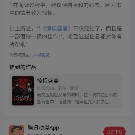
* 在阅读过程中，建议保持平和的心态，因为书
中的情节较为惊悚。
综上所述，**
《惊惧盛宴》
不仅完结了，而且是
一部值得一读的佳作**。希望这些信息能对你有
所帮助！
答案问题点击
举报反馈
提到的作品
惊惧盛宴
阅文漫画 · 战斗 · 推理
秦文玉根据父亲的嘱咐，在一次前往日本的
旅行当中，接触到了怪异诅咒入梦之后，发
现自己也成为了被诅咒者，凝结出了能面-真
蛇，并获得九眼勾玉。诅咒分为五色‘灰、
白、黑、青、红’，所有被诅咒者都拥有能
腾讯动漫App
面，下次诅咒开始前会被祭宴主持者灵媒点
立即下载