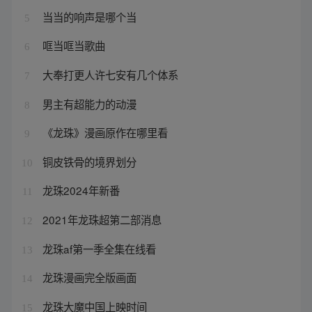
当当的响声是哪个当
5
哐当哐当歌曲
6
大奉打更人许七安有几个体系
7
男主有超能力的动漫
8
《龙珠》漫画原作在哪里看
9
铜皮铁骨的境界划分
10
龙珠2024年新番
11
2021年龙珠超第二部消息
12
龙珠af第一季全集在线看
13
龙珠漫画完全版画面
14
龙珠大魔中国上映时间
15