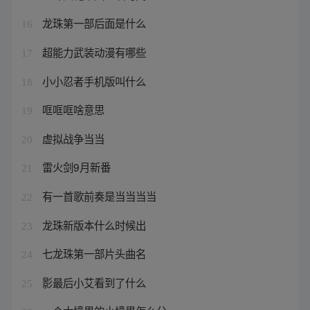
龙珠第一部后面是什么
16
超能力武装动漫有哪些
17
小小忍者手机版叫什么
18
哐哐哐啥意思
19
虚拟战争当当
20
雷火剑9月新番
21
有一首歌前奏是当当当当
22
龙珠新版本什么时候出
23
七龙珠第一部片头曲名
24
影最后小艾看到了什么
25