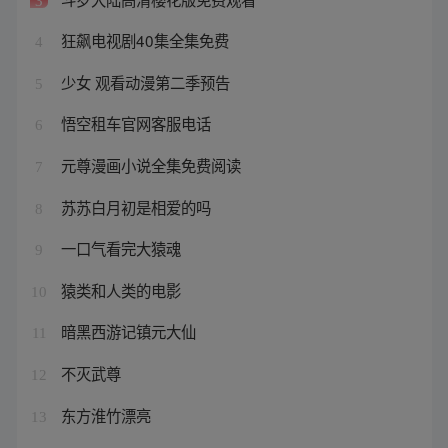
3
狂飙电视剧40集全集免费
4
少女 观看动漫第二季预告
5
悟空租车官网客服电话
6
元尊漫画小说全集免费阅读
7
苏苏白月初是相爱的吗
8
一口气看完大猿魂
9
猿类和人类的电影
10
暗黑西游记镇元大仙
11
不灭武尊
12
东方淮竹漂亮
13