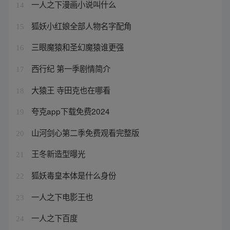
一人之下漫画小说叫什么
14
狐妖小红娘全部人物名字配角
15
三眼魔猿和圣幻魔猿谁更强
16
西行纪 第一季剧情简介
17
大猿王 寺田克也在哪看
18
夸克app下载免费2024
19
山河剑心第二季免费观看完整版
20
王冬新造型曝光
21
狐妖毒皇本体是什么身份
22
一人之下电影王也
23
一人之下百度
24