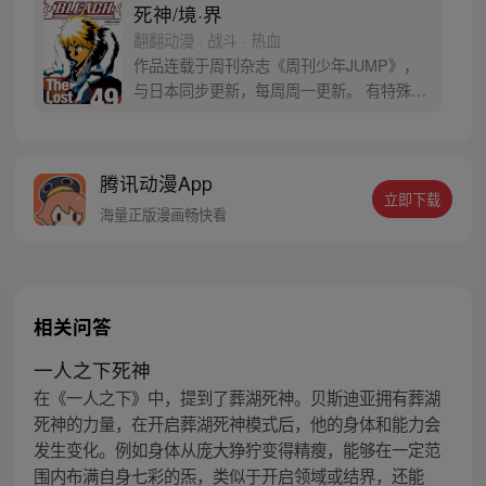
死神/境·界
翻翻动漫 · 战斗 · 热血
作品连载于周刊杂志《周刊少年JUMP》，
与日本同步更新，每周周一更新。 有特殊能
力的日本某高中生黑崎一护，在街头邂逅了
一个奉命来执行任务的神界少女，任务是处
理某种邪恶怪物 “虚”！为了维护人类和神界
腾讯动漫App
的和平，一护、露琪亚和伙伴们开始了漫漫
立即下载
征程。
海量正版漫画畅快看
相关问答
一人之下死神
在《一人之下》中，提到了葬湖死神。贝斯迪亚拥有葬湖
死神的力量，在开启葬湖死神模式后，他的身体和能力会
发生变化。例如身体从庞大狰狞变得精瘦，能够在一定范
围内布满自身七彩的炁，类似于开启领域或结界，还能