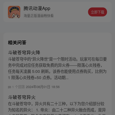
于进阶为中州大陆“第一炼药师”！【授权/每
腾讯动漫App
周二、五更新】
立即下载
海量正版漫画畅快看
相关问答
斗破苍穹异火降
斗破苍穹中的“异火降世”是一个限时活动。玩家可在每日要
务中完成对应任务获取免费的异火券——陨落心炎残卷，
任务每天凌晨 5:00 刷新。该券也能使用点券购买，比例为
1 陨落心炎残卷=50 点券。活动期...
1 个回答
2024年08月01日 18:56
斗破苍穹异火
在斗破苍穹中，异火共有二十三种，以下为您介绍部分较
为知名的异火： 1. 帝炎：由二十二种异火融合而成，是异