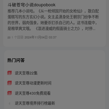
斗破苍穹小说doupobook
推荐几本小说哈。《从一枪倾国开始的女枪仙》，散白配
蛋糕写的东方玄幻小说。女主孟潇身处王朝宗门纷争不断
的世界，弱肉强食，她要杀钉杀自己的人。这书连载中，
是粮草爽文哦。 《混进漫威的假面骑士之力》，时停...
1 个回答
2024年11月04日 03:37
热门问答
逆天至尊22集
1
逆天至尊动漫更新时间
2
逆天至尊430免费观看
3
逆天至尊境界排行榜最新
4