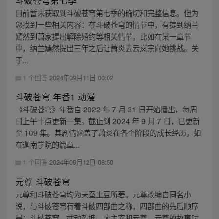
斗破苍穹第七季
目前暂未获取到斗破苍穹第七季的确切和完整信息。但为
您找到一些相关内容：在斗破苍穹的情节中，有提到纳兰
嫣然到萧家提出解除婚约等相关情节，比如在某一章节
中，纳兰嫣然提出三年之后让萧炎去云岚宗向她挑战。关
于...
1 个回答
2024年09月11日 00:02
斗破苍穹 年番1 动漫
《斗破苍穹》年番自 2022 年 7 月 31 日开始播出，每周
日上午十点更新一集。截止到 2024 年 9 月 7 日，已更新
至 109 集。其剧情涵盖了萧炎在各个阶段的成长经历，如
在迦南学院的篇章...
1 个回答
2024年09月12日 08:50
元尊 斗破苍穹
元尊和斗破苍穹均为天蚕土豆所著。元尊改编自同名小
说，与斗破苍穹有着斗破四部曲之称，四部曲的先后顺序
是：斗破苍穹，武动乾坤，大主宰和元尊。元尊的故事时