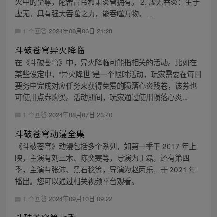
火中的至尊，陀舍古帝和萧炎曾拥有。 2. 虚无吞炎：生于
虚无，具有强大吞噬之力，能吞噬万物。 ...
1 个回答
2024年08月06日 21:28
斗破苍穹异火降临
在《斗破苍穹》中，异火降临可能指相关的活动。比如在
某些设定中，“异火降世”是一个限时活动，玩家需要在每日
要务中完成对应任务来获得免费的陨落心炎残卷，该券也
可使用点券购买。活动期间，玩家通过使用陨落心炎...
1 个回答
2024年08月07日 23:40
斗破苍穹动漫全集
《斗破苍穹》动漫包括多个系列，如第一季于 2017 年上
映，主演有刘三木、陈奕雯等，导演为丁磊。还有第四
季，主演有张沛、黑石稔等，导演为赵丙乐，于 2021 年
播出。您可以通过相关视频平台观看。
1 个回答
2024年09月10日 09:22