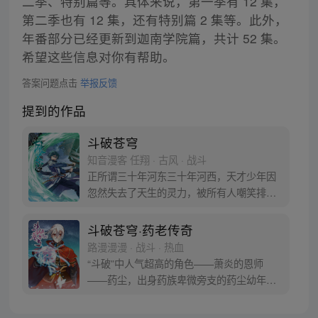
二季、特别篇等。具体来说，第一季有 12 集，
第二季也有 12 集，还有特别篇 2 集等。此外，
年番部分已经更新到迦南学院篇，共计 52 集。
希望这些信息对你有帮助。
答案问题点击
举报反馈
提到的作品
斗破苍穹
知音漫客 任翔 · 古风 · 战斗
正所谓三十年河东三十年河西，天才少年因
忽然失去了天生的灵力，被所有人嘲笑排
挤，为了一雪前耻他亲手毁掉婚约，一心进
修、打怪、升级！重登人生巅峰的他让人们
斗破苍穹·药老传奇
知道莫欺少年穷真的很重要！
路漫漫漫 · 战斗 · 热血
“斗破”中人气超高的角色——萧炎的恩师
——药尘，出身药族卑微旁支的药尘幼年丧
父，受尽冷眼，更因在药会展露锋芒而被陷
害，逐出药族。经历种种磨难和奇遇之后终