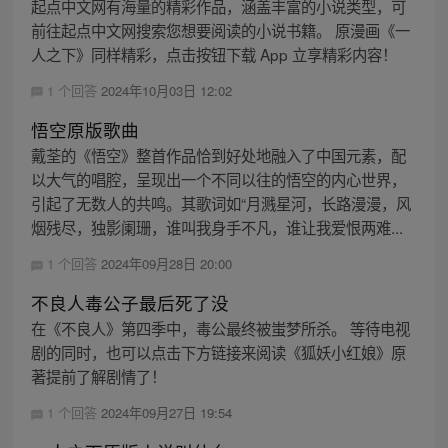
起点中文网有海量的精彩作品，涵盖丰富的小说类型，可
前往起点中文网搜索您想要阅读的小说书籍。 原漫画《一
人之下》同样精彩，点击按钮下载 App 立享精彩内容！
1 个回答
2024年10月03日 12:02
悟空原版歌曲
戴荃的《悟空》整首作品恰到好处地融入了中国元素，配
以大气的唱腔，呈现出一个不同以往的悟空的内心世界，
引起了无数人的共鸣。其歌词如“月溅星河，长路漫漫，风
烟残尽，独影阑珊，谁叫我身手不凡，谁让我爱恨两难...
1 个回答
2024年09月28日 20:00
不良人毒公子最后死了没
在《不良人》第四季中，毒公最终被蚩梦所杀。 等待电视
剧的同时，也可以点击下方链接来阅读《狐妖小红娘》原
著提前了解剧情了！
1 个回答
2024年09月27日 19:54