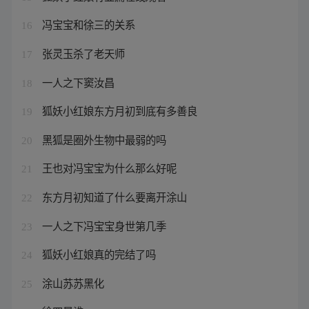
冯宝宝和徐三的关系
16
张灵玉杀了老天师
17
一人之下窦汝昌
18
狐妖小红娘东方月初到底有多善良
19
黑狐是圈外生物中最弱的吗
20
王也对冯宝宝为什么那么好呢
21
东方月初知道了什么要离开涂山
22
一人之下冯宝宝身世第几季
23
狐妖小红娘真的完结了吗
24
涂山苏苏黑化
25