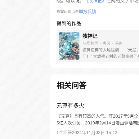
级。可以说，
在网络文学市场
《牧神记》
举报反馈
答案问题点击
提到的作品
牧神记
味增拉面 · 古风 · 逆袭
被神遗弃的大墟祖训——“天黑
门！” 大墟残老村的老弱病残们从江边捡
到了一个婴儿，取名秦牧，含辛
他养大。 这一天夜幕降临，黑暗笼罩大
墟，秦牧走出了家门…… “做个春风中荡
漾的反派吧！”瞎子对他说。 秦
相关问答
之路，正在崛起！
元尊有多火
《元尊》具有较高的人气。其2017年9月
5亿人次订阅；2019年2月14日漫画登陆
1个回答
2024年11月02日 15:42