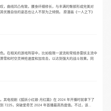
叹，曲线凹凸有致，腰身纤细修长，与丰满的臀部形成完美对
其优雅自信的姿态也让人不禁为之倾倒。 原漫画《一人之下》
色。在相关的游戏阵容中，比如极限一波流和常规赤雷妖主流中
萧雪和时空灵神抢速度和加攻击，以达到强大的战斗效果。同
其电视剧《狐妖小红娘·月红篇》在 2024 年开播时就拿下了
225，突破爱奇艺 2024 年首播最高热度值。不过，该...