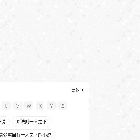
更多
U
V
W
X
Y
Z
小说
暗法则一人之下
情公寓里有一人之下的小说