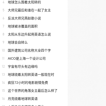
4
地球怎么围着太阳转的
5
大师兄最后和谁在一起了女主
6
反派大师兄燕赵歌小说
7
地球被冰覆盖的面积
8
太阳从东边升起用英语怎么说
9
地球会自转么
10
国外建筑公司名称大全四个字
11
AICO是上海一个设计公司
12
宇宙有尽头有边缘吗
13
地球绕着太阳转英语一般现在时
14
疯狂72小时的电影剧情免费
15
这个世界的角落女主最后怎么样了
16
月亮绕着地球转英语