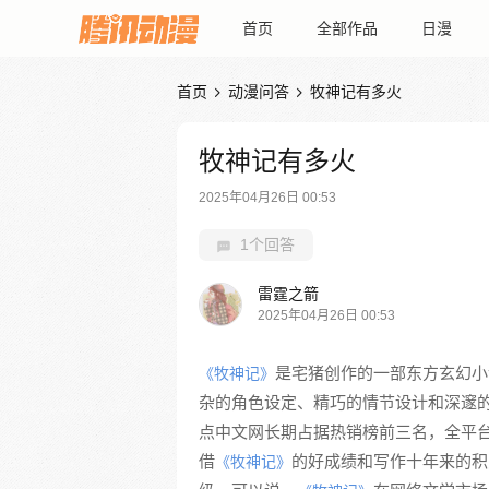
首页
全部作品
日漫
首页
动漫问答
牧神记有多火


牧神记有多火
2025年04月26日 00:53
1个回答
雷霆之箭
2025年04月26日 00:53
是宅猪创作的一部东方玄幻小说
《牧神记》
杂的角色设定、精巧的情节设计和深邃
点中文网长期占据热销榜前三名，全平台
借
的好成绩和写作十年来的积
《牧神记》