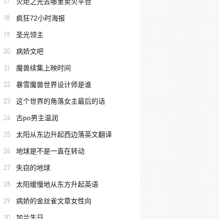
17
火炬之光去哪里卖火平台
18
疯狂72小时海报
19
圣光领主
20
病娇文吧
21
魔兽续集上映时间
22
暴雪魔兽世界设计师是谁
23
这个世界的角落女主最后的话
24
古po男主温润
25
太阳从东边升起西边落英文翻译
26
地球是不是一直在转动
27
失窃的地球
28
太阳缓慢地从东方升起英语
29
病娇的金丝雀文章女性向
30
加兰生日