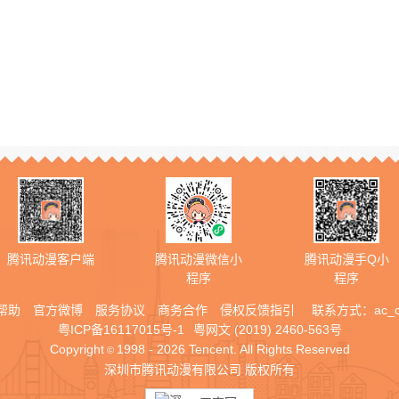
腾讯动漫客户端
腾讯动漫微信小
腾讯动漫手Q小
程序
程序
帮助
官方微博
服务协议
商务合作
侵权反馈指引
联系方式：
ac_
粤ICP备16117015号-1
粤网文 (2019) 2460-563号
Copyright
1998 - 2026 Tencent. All Rights Reserved
©
深圳市腾讯动漫有限公司 版权所有