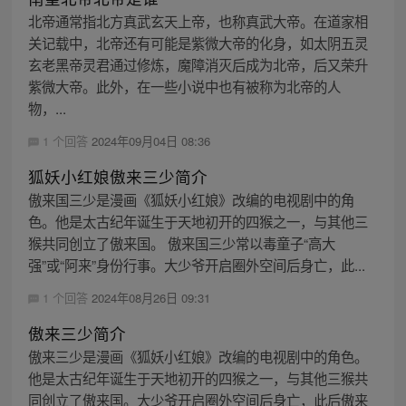
北帝通常指北方真武玄天上帝，也称真武大帝。在道家相
关记载中，北帝还有可能是紫微大帝的化身，如太阴五灵
玄老黑帝灵君通过修炼，魔障消灭后成为北帝，后又荣升
紫微大帝。此外，在一些小说中也有被称为北帝的人
物，...
1 个回答
2024年09月04日 08:36
狐妖小红娘傲来三少简介
傲来国三少是漫画《狐妖小红娘》改编的电视剧中的角
色。他是太古纪年诞生于天地初开的四猴之一，与其他三
猴共同创立了傲来国。 傲来国三少常以毒童子“高大
强”或“阿来”身份行事。大少爷开启圈外空间后身亡，此...
1 个回答
2024年08月26日 09:31
傲来三少简介
傲来三少是漫画《狐妖小红娘》改编的电视剧中的角色。
他是太古纪年诞生于天地初开的四猴之一，与其他三猴共
同创立了傲来国。大少爷开启圈外空间后身亡，此后傲来