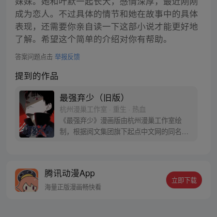
妹妹。她和叶默一起长大，感情深厚，最近刚刚
成为恋人。不过具体的情节和她在故事中的具体
表现，还需要你亲自读一下这部小说才能更好地
了解。希望这个简单的介绍对你有帮助。
答案问题点击
举报反馈
提到的作品
最强弃少（旧版）
杭州漫巢工作室 · 重生 · 热血
《最强弃少》漫画版由杭州漫巢工作室绘
制，根据阅文集团旗下起点中文网的同名小
说改编，作者鹅是老五。 叶默醒来后发现周
围的一切似乎都变了，美女师父不见了，自
己成了被世家抛弃的弃子，还是被女人站在
腾讯动漫App
讲台上拿着他情书羞辱的对象，但是这些都
立即下载
不重要，最重要的是他还记忆起了另外一件
海量正版漫画畅快看
原本不属于他的可怕的事情……