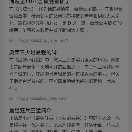
海贼王1107话 薇薇被抓了
在《海贼王》1107 话的剧情中，薇薇公主被抓。在世界会
议篇章中，薇薇公主的父亲寇布拉被五老星和伊姆大人杀
死，寇布拉的先祖莉莉女王是 D 之一族。薇薇公主被 CP0
绑架，虽曾被人救走并藏在新闻大王摩...
1 个回答
2024年10月01日 10:27
奥莱三少是最强的吗
在《狐妖小红娘》中，傲来三少是实力强大的角色。他是
太古纪年诞生于天地初开的四猴之一，与其他三猴共同创
立了傲来国，在剧中具有很高的地位和强大的能力。但关
于他是否是最强的，不能简单地给出绝对的定论，因为
在...
1 个回答
2024年09月28日 23:39
最强狂兵王猛简介
王猛是小说《最强狂兵（王猛范兵兵）》中的主人公，他
是特种兵，代号暴王。此人凶残暴虐，狂猛无敌，乃兵之
大凶！凶兵突然回归都市，策马江湖，再搅风云。