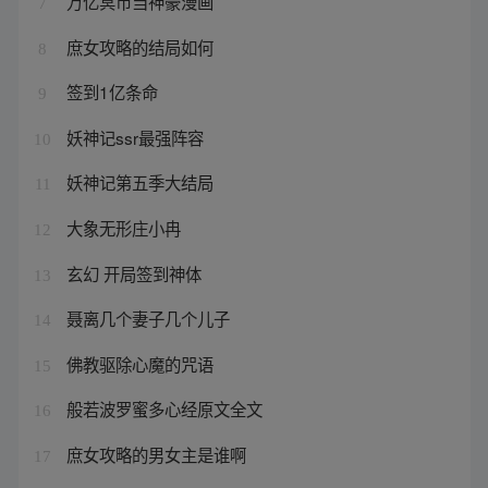
万亿冥币当神豪漫画
7
庶女攻略的结局如何
8
签到1亿条命
9
妖神记ssr最强阵容
10
妖神记第五季大结局
11
大象无形庄小冉
12
玄幻 开局签到神体
13
聂离几个妻子几个儿子
14
佛教驱除心魔的咒语
15
般若波罗蜜多心经原文全文
16
庶女攻略的男女主是谁啊
17