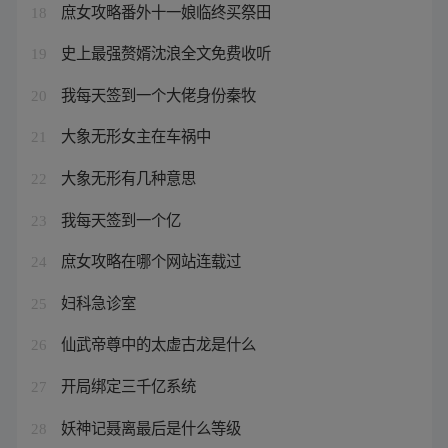
庶女攻略番外十一娘临终买祭田
18
史上最强赘婿沈浪全文免费收听
19
我每天签到一个大佬身份秦牧
20
大象无形女主在车祸中
21
大象无形有几种意思
22
我每天签到一个亿
23
庶女攻略在哪个网站连载过
24
妇科急诊室
25
仙武帝尊中的太虚古龙是什么
26
开局绑定三千亿系统
27
妖神记聂离最后是什么等级
28