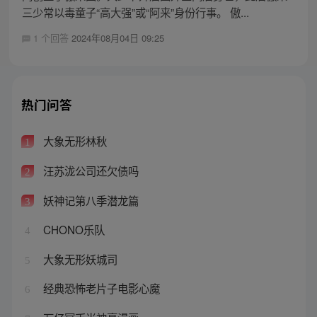
三少常以毒童子“高大强”或“阿来”身份行事。 傲...
1 个回答
2024年08月04日 09:25
热门问答
大象无形林秋
1
汪苏泷公司还欠债吗
2
妖神记第八季潜龙篇
3
CHONO乐队
4
大象无形妖城司
5
经典恐怖老片子电影心魔
6