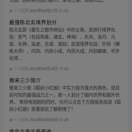
1 个回答
2024年09月27日 21:33
最强陈北玄境界划分
陈北玄即《重生之都市修仙》中的主角，其修行境界包
括：炼气（包括筑基，通玄，神海）、先天、金丹、元
婴、化神、返虚、合道、渡劫；武道境界包括：外劲（横
练大师）、内劲、内劲小成、内劲大成、内劲巅峰、半步
化境...
1 个回答
2024年09月18日 17:52
傲来三少简介
傲来三少是《狐妖小红娘》中实力极为强大的角色，是目
前可知的最强战力之一，曾一人划分了圈内世界和圈外世
界。 等待电视剧的同时，也可以点击下方链接来阅读《狐
妖小红娘》原著提前了解剧情了！
1 个回答
2024年09月08日 01:24
南皇北帝北帝是谁