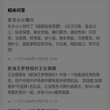
相关问答
东方小少简介
东方小少创作了《超级贴身保镖》《兵王归来，猛龙过
江；贴身保镖，美女老板。横行都市，铸就传奇！开农
场，当保镖，抢地盘，收小弟。美女老板，冷艳警花，纯
情护士，御姐萝莉应有尽有。为兄弟，两肋插刀，死不足
惜！...
1 个回答
2024年11月02日 12:39
航海王梦想指针王女薇薇
王女薇薇在《航海王梦想指针》中是一个技能组优秀的角
色，在PVE和PVP场景中都有很多使用机会。 其技能“友情
使命”可选择1名队友，让该角色卡牌升级两次，有50%概
率额外再升一级，并有100%概率驱散...
1 个回答
2024年10月21日 11:13