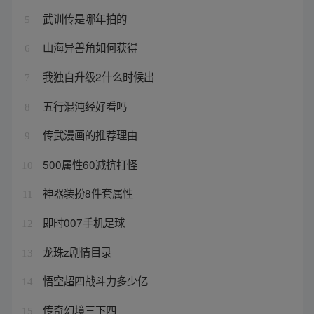
武训传是哪年拍的
5
山海异兽角如何获得
6
我独自升级2什么时候出
7
五行混沌经好看吗
8
传武漫画的推荐理由
9
500属性60减抗打怪
10
神器装扮8件套属性
11
即时007手机足球
12
龙珠z剧情目录
13
悟空超四战斗力多少亿
14
传奇幻境三下四
15