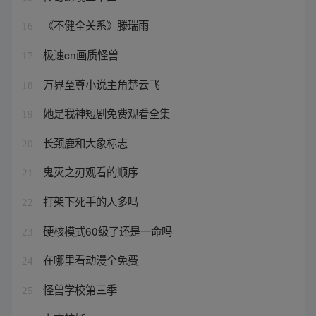
《不健全关系》滕瑞雨
16
极速cn画质怪兽
17
万界至尊小说主角楚云飞
18
她是我神短剧免费观看全集
19
长颈鹿和大象标志
20
鬼灭之刃观看的顺序
21
打架下死手的人多吗
22
硬核模式60级了还是一命吗
23
在哪里看动漫全免费
24
怪兽学校第三季
25