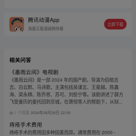
腾讯动漫App
立即下载
海量正版漫画畅快看
相关问答
《墨雨云间》电视剧
《墨雨云间》是一部 2024 年的国产剧，导演为侣皓吉
吉、白云默、马诗歌，主演包括吴谨言、王星越、陈鑫
海、梁永棋、陈乔恩、苏可、刘些宁等。该剧讲述了薛方
飞受姜历的委托回到京城，在萧恒等人的帮助下，从狱...
1 个回答
2024年08月26日 22:06
痔疮手术费用
痔疮手术的费用因多种因素而异。通常费用在 2000 -