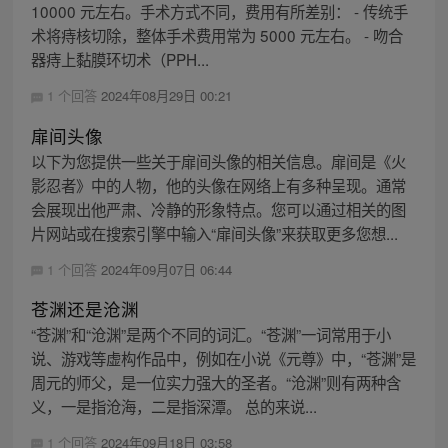
10000 元左右。手术方式不同，费用有所差别： - 传统手
术将痔核切除，整体手术费用常为 5000 元左右。 - 吻合
器痔上黏膜环切术（PPH...
1 个回答
2024年08月29日 00:21
扉间头像
以下为您提供一些关于扉间头像的相关信息。扉间是《火
影忍者》中的人物，他的头像在网络上有多种呈现。通常
会展现出他严肃、冷静的形象特点。您可以通过相关的图
片网站或在搜索引擎中输入“扉间头像”来获取更多您想...
1 个回答
2024年09月07日 06:44
苍渊还是沧渊
“苍渊”和“沧渊”是两个不同的词汇。“苍渊”一词常用于小
说、游戏等虚构作品中，例如在小说《元尊》中，“苍渊”是
周元的师父，是一位实力强大的圣者。“沧渊”则有两种含
义，一是指沧海，二是指深潭。 总的来说...
1 个回答
2024年09月18日 03:58