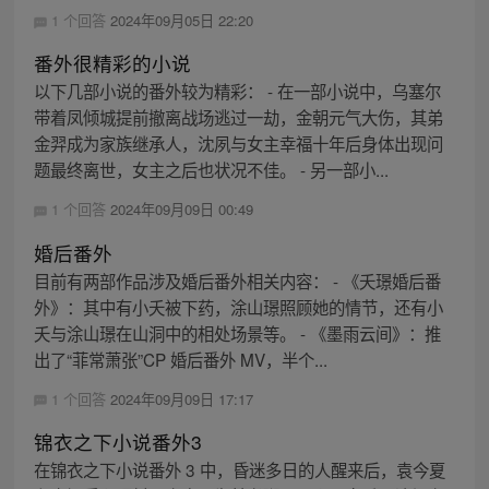
1 个回答
2024年09月05日 22:20
番外很精彩的小说
以下几部小说的番外较为精彩： - 在一部小说中，乌塞尔
带着凤倾城提前撤离战场逃过一劫，金朝元气大伤，其弟
金羿成为家族继承人，沈夙与女主幸福十年后身体出现问
题最终离世，女主之后也状况不佳。 - 另一部小...
1 个回答
2024年09月09日 00:49
婚后番外
目前有两部作品涉及婚后番外相关内容： - 《夭璟婚后番
外》：其中有小夭被下药，涂山璟照顾她的情节，还有小
夭与涂山璟在山洞中的相处场景等。 - 《墨雨云间》：推
出了“菲常萧张”CP 婚后番外 MV，半个...
1 个回答
2024年09月09日 17:17
锦衣之下小说番外3
在锦衣之下小说番外 3 中，昏迷多日的人醒来后，袁今夏