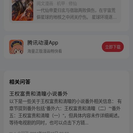
阅文漫画 · 机甲 · 修仙
一代仙帝夏归玄与宿敌两败俱伤，在宇宙荒
僻星球的地核之中闭关疗伤。 星球环境逐步
被他身上溢散的仙灵之气改造，成了灵气充
沛的宜居星球。 原生物开始化人修炼，发展
出自己的文明。 若干年后，来自银河系的人
腾讯动漫App
类探险飞船来到此地。 各级位面，不知名的
立即下载
强大生命开始瞄向这里。 多方碰撞，英雄并
海量正版漫画畅快看
起。 地核中的夏归玄睁开
相关问答
王权富贵和清瞳小说番外
以下是一些关于王权富贵和清瞳的小说番外相关信息： 有
章节提到番外包括“番外六：王权富贵和清瞳（二）”“番外
五：王权富贵和清瞳（一）”，但具体内容未作详细阐述。
等待电视剧的同时，也可以点击下方链...