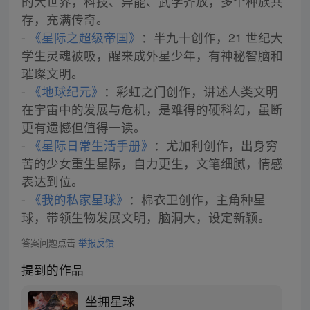
的大世界，科技、异能、武学齐放，多个种族共
存，充满传奇。
-
《星际之超级帝国》
：半九十创作，21 世纪大
学生灵魂被吸，醒来成外星少年，有神秘智脑和
璀璨文明。
-
《地球纪元》
：彩虹之门创作，讲述人类文明
在宇宙中的发展与危机，是难得的硬科幻，虽断
更有遗憾但值得一读。
-
《星际日常生活手册》
：尤加利创作，出身穷
苦的少女重生星际，自力更生，文笔细腻，情感
表达到位。
-
《我的私家星球》
：棉衣卫创作，主角种星
球，带领生物发展文明，脑洞大，设定新颖。
答案问题点击
举报反馈
提到的作品
坐拥星球