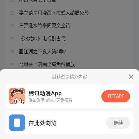
妻主请享用漫画下拉式大结局免费
25
三弄淮水竹亭间原文全诗
26
《水龙吟》电视剧古代
27
画江湖之不良人第4季7
28
吾凰在上漫画全集免费播放
29
2025年最火古装电视剧桃间
继续浏览精彩内容
30
腾讯动漫App
打开APP
海量漫画 新人7天免费看
腾讯漫画
起点读书
QQ阅读
网站备案/许可证号：粤B2-20090059-5
在此处浏览
继续
Copyright©1998 - 2026 Tencent. All Rights Reserved