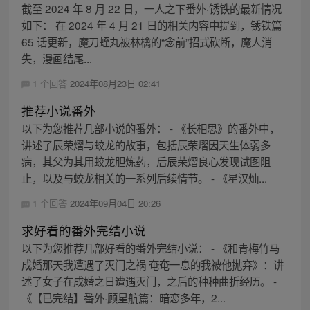
截至 2024 年 8 月 22 日，一人之下番外·锈铁的最新情况
如下： 在 2024 年 4 月 21 日的相关内容中提到，锈铁篇
65 话更新，魔刀蛭丸被林檎的“念前”招式砍断，魔人消
失，漫画结尾...
1 个回答
2024年08月23日 02:41
推荐小说番外
以下为您推荐几部小说的番外： - 《长相思》的番外中，
讲述了辰荣熠与蛟龙的故事，包括辰荣熠因天生体弱多
病，其父为其用蛟龙胆炼药，后辰荣熠良心发现试图阻
止，以及与蛟龙相关的一系列后续情节。 - 《星汉灿...
1 个回答
2024年09月04日 20:26
求好看的番外完结小说
以下为您推荐几部好看的番外完结小说： - 《和青梅竹马
成婚那天我遭遇了灭门之祸 奄奄一息的我被他抛弃》：讲
述了女子在成婚之日遭遇灭门，之后的种种曲折经历。 -
《【已完结】番外·顾星航篇：暗恋多年，2...