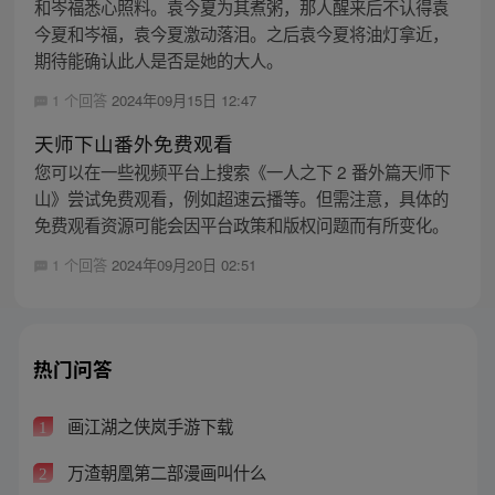
和岑福悉心照料。袁今夏为其煮粥，那人醒来后不认得袁
今夏和岑福，袁今夏激动落泪。之后袁今夏将油灯拿近，
期待能确认此人是否是她的大人。
1 个回答
2024年09月15日 12:47
天师下山番外免费观看
您可以在一些视频平台上搜索《一人之下 2 番外篇天师下
山》尝试免费观看，例如超速云播等。但需注意，具体的
免费观看资源可能会因平台政策和版权问题而有所变化。
1 个回答
2024年09月20日 02:51
热门问答
画江湖之侠岚手游下载
1
万渣朝凰第二部漫画叫什么
2