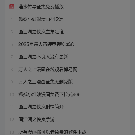
淮水竹亭全集免费播放
3
狐妖小红娘漫画415话
4
画江湖之侠岚主角是谁
5
2025年最火古装电视剧掌心
6
画江湖之不良人没有更新
7
万人之上漫画在线观看博易网
8
万人之上漫画全集无删减版
9
狐妖小红娘漫画免费下拉式405
10
画江湖之侠岚剧情简介
11
画江湖之侠岚手游
12
所有漫画都可以看免费的软件下载
13