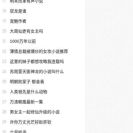
17
明末改革有声小说
18
驭龙是谁
19
宠魅作者
20
大周仙吏有女主吗
21
1000万年以前
22
薄情总裁被爆炒的女攻小说推荐
23
这里的妹子都想攻略我连载吗
24
苏雨雯天医神龙的小说叫什么
25
明朝败家子 郁金香
26
人类祖先是什么动物
27
万渣朝凰最新一集
28
男女主一起修仙升级的小说
29
许你万丈光芒好赵弈钦
30
六月听书