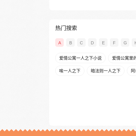
热门搜索
A
B
C
D
E
F
G
爱情公寓一人之下小说
爱情公寓里
唉一人之下
暗法则一人之下
阿