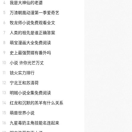
4
我是大神仙的老婆
5
万渣朝凰动漫第一季爱奇艺
6
牧龙师小说免费观看全文
7
人类的祖先是谁正确答案
8
萌宝漫画大全免费阅读
9
史上最强赘婿有番外吗
10
小说 许你光芒万丈
11
铳火实力排行
12
宁北王和苏清荷
13
明贼小说全集免费阅读
14
红龙和沉默的羔羊有什么关系
15
萌兽世界小说
16
九星毒奶主角技能名连起来