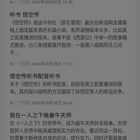
1 个回答
2024年09月30日 18:36
听书 悟空传
《悟空传》是由今何在（原名曾雨）最先在新浪网金庸客
栈上面连载发表的长篇小说。有声读物版本众多，比如英
之若素播讲的版本。故事不按《西游记》中单一的叙事模
式推进，分三条线索展开叙述：一是猪八戒和阿月之间
不...
1 个回答
2024年09月18日 17:13
悟空传听书配音听书
关于《悟空传》的听书配音，目前有英之若素播讲的版
本。其内容以独特的方式展现了孙悟空等人的命运抗争。
1 个回答
2024年09月18日 04:42
我在一人之下做最牛天师
在《一人之下》的世界中，成为最牛天师并非易事。天师
是异人世界中极具威望和实力的存在。要达到这一目标，
您需要不断修炼自身的功法，提升实力，同时还需具备高