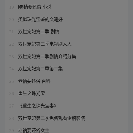
l老衲要还俗 小说
19
类似珠光宝鉴的文笔好
20
双世宠妃第二季 剧情
21
双世宠妃第三季电视剧人人
22
双世宠妃第二季剧情介绍分集
23
双世宠妃第二季第二集
24
老衲要还俗 百科
25
重生之珠光宝
26
《重生之珠光宝妻》
27
双世宠妃第二季免费观看企鹅影院
28
老衲要还俗女主
29