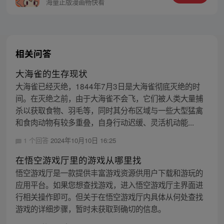
祸、资源紧缺的环境中活下来？
海量正版漫画畅快看
相关问答
大海雀的生存现状
大海雀已经灭绝，1844年7月3日是大海雀彻底灭绝的时
间。在灭绝之前，由于大海雀不会飞，它们被人类大量捕
杀以获取食物、羽毛等，同时其分布区域与一些大型猛禽
和食肉动物有较多重叠，自身行动迟缓、灵活机动能...
1 个回答
2024年10月10日 16:25
在悟空游戏厅里的游戏从哪里找
悟空游戏厅是一款提供丰富游戏资源供用户下载和游玩的
应用平台。如果您想查找游戏，进入悟空游戏厅主界面进
行相关操作即可。但关于在悟空游戏厅内具体从何处查找
游戏的详细步骤，暂时未获取到确切的信息。