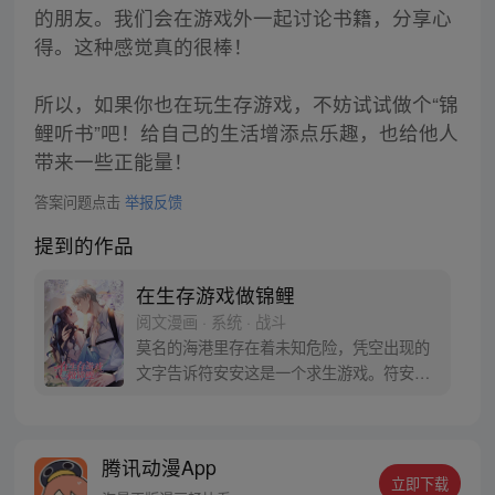
的朋友。我们会在游戏外一起讨论书籍，分享心
得。这种感觉真的很棒！
所以，如果你也在玩生存游戏，不妨试试做个“锦
鲤听书”吧！给自己的生活增添点乐趣，也给他人
带来一些正能量！
答案问题点击
举报反馈
提到的作品
在生存游戏做锦鲤
阅文漫画 · 系统 · 战斗
莫名的海港里存在着未知危险，凭空出现的
文字告诉符安安这是一个求生游戏。符安安
以为这只是一场梦，直到游戏告诉她：不遵
守游戏规则会死，没有在游戏里活过三十天
也会死。未知危险的游轮；吞没一切的洪
腾讯动漫App
水……符安安究竟应该如何在各种天灾人
立即下载