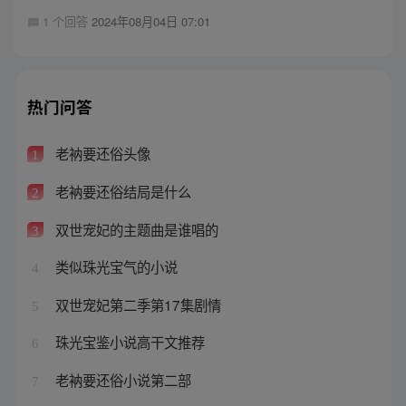
1 个回答
2024年08月04日 07:01
热门问答
老衲要还俗头像
1
老衲要还俗结局是什么
2
双世宠妃的主题曲是谁唱的
3
类似珠光宝气的小说
4
双世宠妃第二季第17集剧情
5
珠光宝鉴小说高干文推荐
6
老衲要还俗小说第二部
7