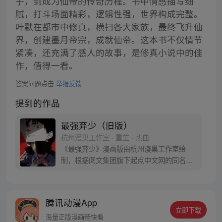
子，到成为仙帝的传奇历程。书中情感描写细
腻，打斗场面精彩，逻辑性强，世界构成完整。
叶默在都市中修真，横扫各大家族，最终飞升仙
界，创建墨月帝宗，成就仙帝。这本书不仅情节
紧凑，还充满了感人的故事，是修真小说中的佳
作，值得一看。
答案问题点击
举报反馈
提到的作品
最强弃少（旧版）
杭州漫巢工作室 · 重生 · 热血
《最强弃少》漫画版由杭州漫巢工作室绘
制，根据阅文集团旗下起点中文网的同名小
说改编，作者鹅是老五。 叶默醒来后发现周
围的一切似乎都变了，美女师父不见了，自
己成了被世家抛弃的弃子，还是被女人站在
腾讯动漫App
讲台上拿着他情书羞辱的对象，但是这些都
立即下载
不重要，最重要的是他还记忆起了另外一件
海量正版漫画畅快看