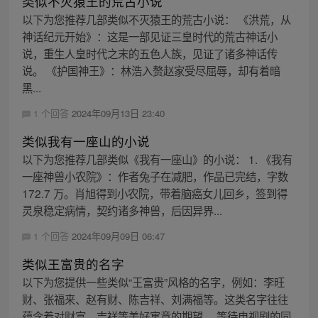
类似不灭猿王的荒古小说
以下为您推荐几部类似不灭猿王的荒古小说： 《洪荒，从
神话纪元开始》：这是一部见证三皇时代的荒古神话小
说，重生人皇时代之末的五色人族，见证了诸多神话传
说。 《护国神王》：林浩入赘赵家受尽屈辱，却有着暗
黑...
1 个回答
2024年09月13日 23:40
类似我有一座山的小说
以下为您推荐几部类似《我有一座山》的小说： 1. 《我有
一座神兽小农院》：作者兔子在减肥，作品已完结，字数
172.7 万。肖旭得到小农院，带着脑癌女儿回乡，签到得
灵泉稳定病情，契约诸多神兽，后因异界...
1 个回答
2024年09月09日 06:47
类似王富贵的名字
以下为您提供一些类似“王富贵”风格的名字，例如：李旺
财、张福来、赵有财、陈吉祥、刘满福等。这类名字往往
蕴含着对财富、吉祥等美好寓意的期望。 等待电视剧的同