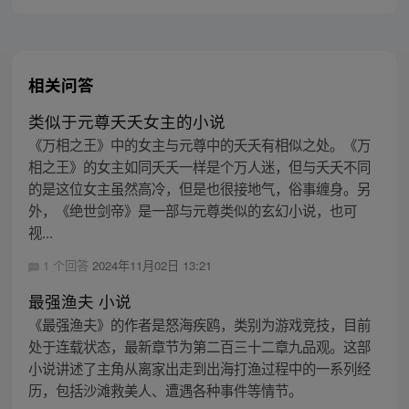
原本不属于他的可怕的事情……
相关问答
类似于元尊夭夭女主的小说
《万相之王》中的女主与元尊中的夭夭有相似之处。《万
相之王》的女主如同夭夭一样是个万人迷，但与夭夭不同
的是这位女主虽然高冷，但是也很接地气，俗事缠身。另
外，《绝世剑帝》是一部与元尊类似的玄幻小说，也可
视...
1 个回答
2024年11月02日 13:21
最强渔夫 小说
《最强渔夫》的作者是怒海疾鸥，类别为游戏竞技，目前
处于连载状态，最新章节为第二百三十二章九品观。这部
小说讲述了主角从离家出走到出海打渔过程中的一系列经
历，包括沙滩救美人、遭遇各种事件等情节。