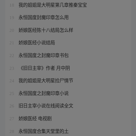
我的姐姐是大明星第几章推秦宝宝
18
永恒国度封魔印章怎么用
19
娇娘医经陈十八结局怎么样
20
娇娘医经小说结局
21
永恒国度之封魔印章书包
22
《旧日主宰》作者 月中阴
23
我的姐姐是大明星捡尸情节
24
永恒国度之封魔印章小说
25
旧日主宰小说在线阅读全文
26
娇娘医经 电视剧
27
永恒国度合集天堂里的土
28