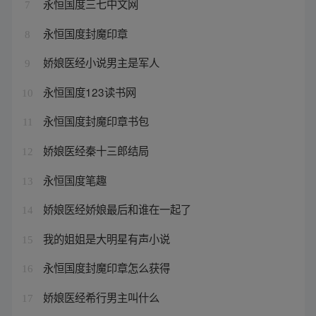
永恒国度三七中文网
7
永恒国度封魔印章
8
娇娘医经小说男主是军人
9
永恒国度123读书网
10
永恒国度封魔印章书包
11
娇娘医经秦十三郎结局
12
永恒国度笔趣
13
娇娘医经娇娘最后和谁在一起了
14
我的姐姐是大明星有声小说
15
永恒国度封魔印章怎么获得
16
娇娘医经希行男主叫什么
17