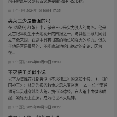
前往起点中文网搜索您想要阅读的小说书籍。
1 个回答
2024年10月06日 17:35
奥莱三少是最强的吗
在《狐妖小红娘》中，傲来三少是实力强大的角色。他是
太古纪年诞生于天地初开的四猴之一，与其他三猴共同创
立了傲来国，在剧中具有很高的地位和强大的能力。但关
于他是否是最强的，不能简单地给出绝对的定论，因为
在...
1 个回答
2024年09月28日 23:39
不灭猿王类似小说
以下为您推荐几部类似《不灭猿王》的玄幻小说： 1. 《护
国神王》：林浩为报答救命之恩入赘赵家。 2. 一位华夏普
通青年灵魂穿越到大荒，携带道德经，在大荒中由微末崛
起，凝练无上血脉，成为绝世不灭魔神。
1 个回答
2024年09月14日 06:27