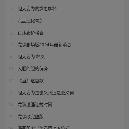
胆大妄为的意思解释
16
六品造化青莲
17
百沐康价格表
18
龙珠剧场版2024年最新消息
19
胆大妄为 释义
20
大胆的胆的偏旁
21
《当》这首歌
22
胆大妄为是褒义词还是贬义词
23
龙珠漫画连载时间
24
龙珠改完整版
25
漫画胆大党免费阅读下拉式
26