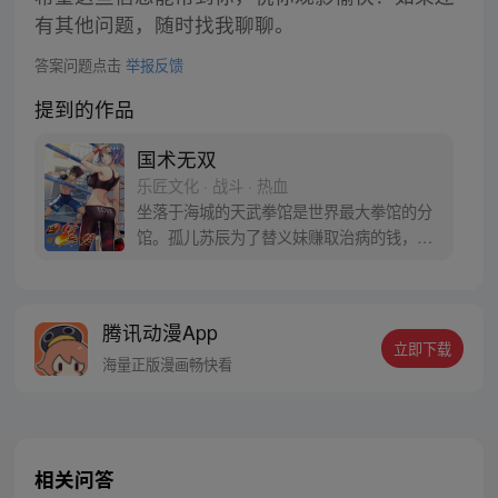
有其他问题，随时找我聊聊。
答案问题点击
举报反馈
提到的作品
国术无双
乐匠文化 · 战斗 · 热血
坐落于海城的天武拳馆是世界最大拳馆的分
馆。孤儿苏辰为了替义妹赚取治病的钱，来
到天武拳馆做陪练。因其学习能力出众、悟
性强，苏辰成为了拳馆的“金牌陪练”。树大
招风，苏辰的成绩招致了组长王庭威的妒
腾讯动漫App
忌，把他引入到了危险境地，被卷入其中的
立即下载
苏辰不但要活下去，更是要借此机会成就一
海量正版漫画畅快看
番事业。
相关问答