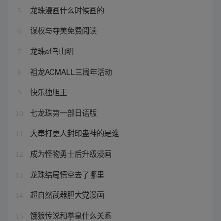
龙珠漫画什么时候画的
5
谋权与夺美免费阅读
6
龙珠af鸟山明
7
祖龙ACMALL三周年活动
8
快乐独胆王
9
七龙珠第一部日语版
10
大奉打更人封印蛊神的是谁
11
成为怪物勇士后升级漫画
12
龙珠结局悟空去了哪里
13
超自然武器胆大党漫画
14
饿狼传说和拳皇什么关系
15