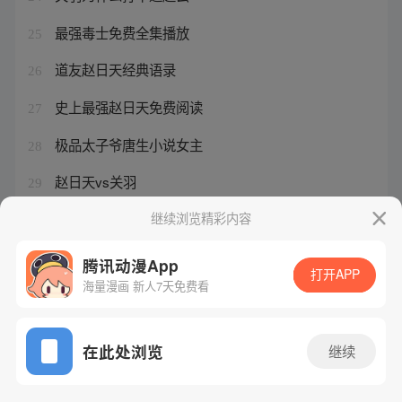
最强毒士免费全集播放
25
道友赵日天经典语录
26
史上最强赵日天免费阅读
27
极品太子爷唐生小说女主
28
赵日天vs关羽
29
最强祖师下载
继续浏览精彩内容
30
腾讯动漫App
打开APP
海量漫画 新人7天免费看
腾讯漫画
起点读书
QQ阅读
网站备案/许可证号：粤B2-20090059-5
在此处浏览
继续
Copyright©1998 - 2026 Tencent. All Rights Reserved