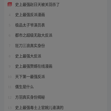
史上最强赵日天被关羽杀了
3
史上最强反派漫画
4
极品太子爷演员表
5
都市之超级无敌大反派
6
狂刀三浪真实身份
7
史上最强大反派
8
史上最强赘婿在线漫画
9
天下第一最强反派
10
儒生是什么
11
方羽真实身份揭秘
12
史上最强毒士上官婉儿谁演的
13