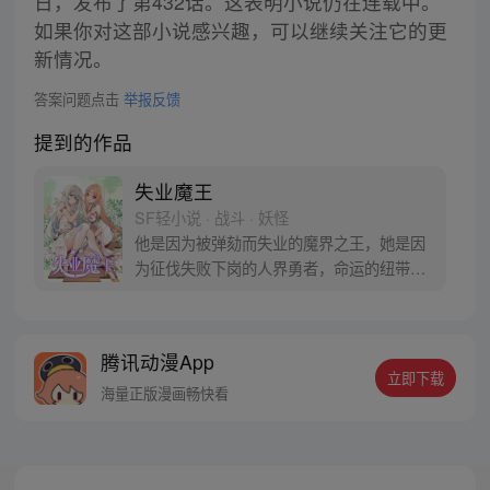
日，发布了第432话。这表明小说仍在连载中。
如果你对这部小说感兴趣，可以继续关注它的更
新情况。
答案问题点击
举报反馈
提到的作品
失业魔王
SF轻小说 · 战斗 · 妖怪
他是因为被弹劾而失业的魔界之王，她是因
为征伐失败下岗的人界勇者，命运的纽带将
二人绑定在一起，开始一起踏上充满未知的
冒险与还债之旅。/改编自同名轻小说《失业
魔王》/
腾讯动漫App
立即下载
海量正版漫画畅快看