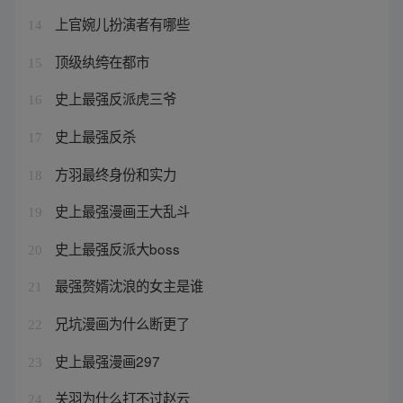
上官婉儿扮演者有哪些
14
顶级纨绔在都市
15
史上最强反派虎三爷
16
史上最强反杀
17
方羽最终身份和实力
18
史上最强漫画王大乱斗
19
史上最强反派大boss
20
最强赘婿沈浪的女主是谁
21
兄坑漫画为什么断更了
22
史上最强漫画297
23
关羽为什么打不过赵云
24