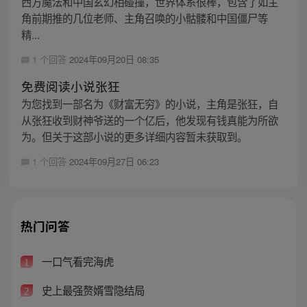
西方魔法和中国玄幻相碰撞，世界体系很棒，包含了如主
角前期推的几位老师、主角召唤的小骷髅和中国僵尸等
精...
1 个回答
2024年09月20日 08:35
免费阅读小说张狂
为您找到一部名为《财富无穷》的小说，主角是张狂，自
从张狂收到财神爷送的一个亿后，他发现有钱真能为所欲
为。但关于这部小说的更多详细内容暂未获取到。
1 个回答
2024年09月27日 06:23
热门问答
一口气看完海虎
1
史上最强赘婿雪隐结局
2