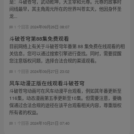
是：斗破苍穹，武动乾坤，大主宰和元尊。元尊的故事时
间线最早，其主角周元所在的世界叫苍玄天，他因身怀圣
龙...
1 个回答
2024年09月26日 08:07
斗破苍穹第88集免费观看
目前网络上有关于斗破苍穹年番第 88 集免费在线观看的相
关信息，您可以通过搜索引擎进行查找。同时，需要提醒
您注意版权问题，选择合法合规的渠道观看。
1 个回答
2024年09月27日 23:02
风车动漫正版在线观看斗破苍穹
斗破苍穹动画可在风车动漫平台观看，例如其年番更新至
116集，动态漫画第五季更新至10集。但需要注意，要确
保通过合法合规的途径在该平台观看相关内容，尊重版权
所有者的权益。
1 个回答
2024年10月21日 07:40