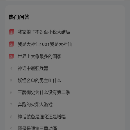
热门问答
我家娘子不对劲小说大结局
1
我是大神仙1001我是大神仙
2
世界上大象最多的国家
3
神话中最强兵器
4
妖怪名单的男主叫什么
5
王牌御史为什么没有第二季
6
奔跑的火柴人游戏
7
神话装备是强化还是增幅
8
哥是最强第三季动画
9