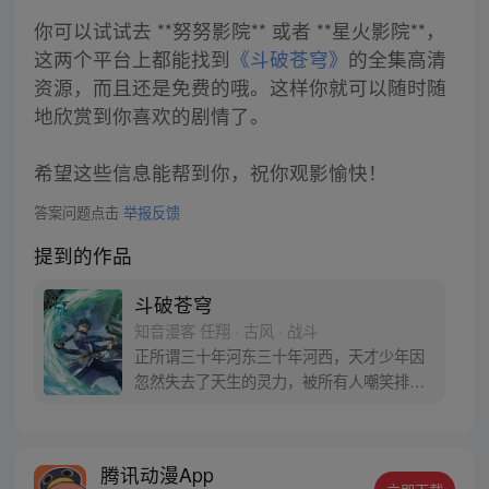
你可以试试去 **努努影院** 或者 **星火影院**，
这两个平台上都能找到
《斗破苍穹》
的全集高清
资源，而且还是免费的哦。这样你就可以随时随
地欣赏到你喜欢的剧情了。
希望这些信息能帮到你，祝你观影愉快！
答案问题点击
举报反馈
提到的作品
斗破苍穹
知音漫客 任翔 · 古风 · 战斗
正所谓三十年河东三十年河西，天才少年因
忽然失去了天生的灵力，被所有人嘲笑排
挤，为了一雪前耻他亲手毁掉婚约，一心进
修、打怪、升级！重登人生巅峰的他让人们
知道莫欺少年穷真的很重要！
腾讯动漫App