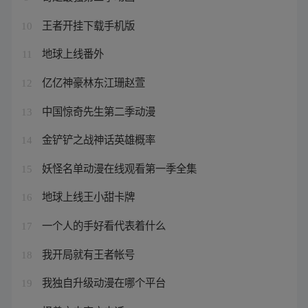
王者开挂下载手机版
10
地球上线番外
11
亿亿神豪林东江珊赵萱
12
中国惊奇先生第二季动漫
13
金铲铲之战神话英雄概率
14
妖怪名单动漫在线观看第一季全集
15
地球上线王小甜卡牌
16
一个人的手好看代表着什么
17
我开局就有王者帐号
18
我独自升级动漫在哪个平台
19