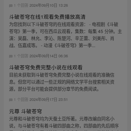
1 个回答
2024年09月10日 13:26
斗破苍穹在线1观看免费播放高清
为您找到以下斗破苍穹的在线观看资源： - 电视剧《斗破
苍穹》第一季，可在西瓜云观看，集数：每集 45 分钟。主
演：吴磊、林允、李沁、陈楚河、辛芷蕾、刘美彤、肖
战、伍嘉成等。 - 动漫《斗破苍穹》第一季...
1 个回答
2024年09月14日 06:36
斗破苍穹免费完整小说在线观看
目前未获取到斗破苍穹免费完整小说在线观看的准确信
息。但您可以通过一些正规的网络文学平台搜索相关资
源，部分平台可能会提供部分章节的免费阅读。
1 个回答
2024年09月17日 23:51
元尊 斗破苍穹
元尊和斗破苍穹均为天蚕土豆所著。元尊改编自同名小
说，与斗破苍穹有着斗破四部曲之称，四部曲的先后顺序