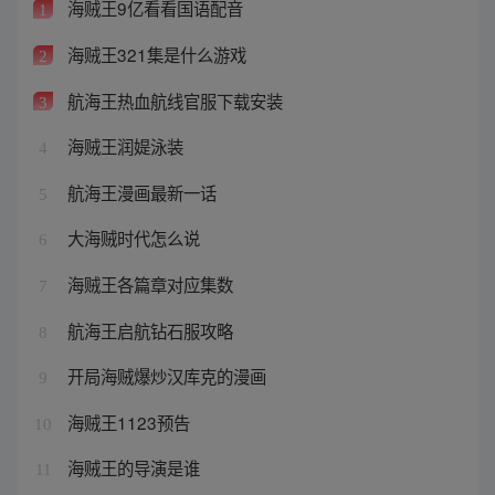
海贼王9亿看看国语配音
1
海贼王321集是什么游戏
2
航海王热血航线官服下载安装
3
海贼王润媞泳装
4
航海王漫画最新一话
5
大海贼时代怎么说
6
海贼王各篇章对应集数
7
航海王启航钻石服攻略
8
开局海贼爆炒汉库克的漫画
9
海贼王1123预告
10
海贼王的导演是谁
11