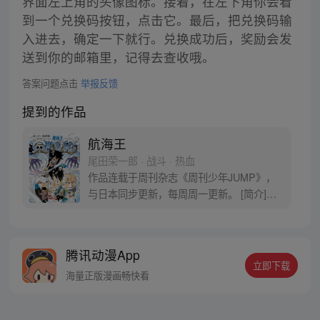
界面左上角的头像图标。接着，在左下角你会看
到一个兑换码按钮，点击它。最后，把兑换码输
入进去，确定一下就行。兑换成功后，奖励会发
送到你的邮箱里，记得去查收哦。
答案问题点击
举报反馈
提到的作品
航海王
尾田荣一郎 · 战斗 · 热血
作品连载于周刊杂志《周刊少年JUMP》，
与日本同步更新，每周周一更新。 [简介]有
一个梦想成为海盗的少年叫路飞，他因误
食“恶魔果实”而成为了橡皮人，在获得超人
能力的同时付出了一辈子无法游泳的代价。
腾讯动漫App
十年后，路飞为实现与因救他而断臂的杰克
立即下载
斯的约定而出海，开始了以成为海盗王为目
海量正版漫画畅快看
标的伟大的冒险旅程！