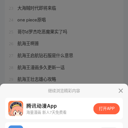
大海贼时代即将来临
23
one piece原唱
24
哥尔d罗杰吃恶魔果实了吗
25
航海王啊普
26
航海王启航钻石服是什么意思
27
航海王漫画多久更新一话
28
航海王壮志雄心攻略
29
海贼王第1集双语字幕版
继续浏览精彩内容
30
腾讯动漫App
打开APP
海量漫画 新人7天免费看
腾讯漫画
起点读书
QQ阅读