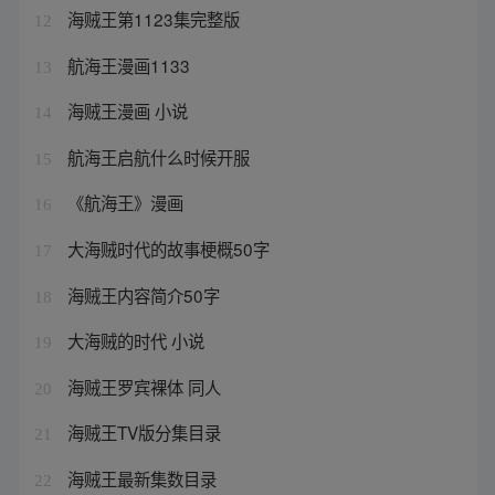
海贼王第1123集完整版
12
航海王漫画1133
13
海贼王漫画 小说
14
航海王启航什么时候开服
15
《航海王》漫画
16
大海贼时代的故事梗概50字
17
海贼王内容简介50字
18
大海贼的时代 小说
19
海贼王罗宾裸体 同人
20
海贼王TV版分集目录
21
海贼王最新集数目录
22