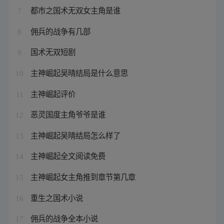
都市之国术无双女主角是谁
7
佣兵的战争有几部
8
国术无双短剧
9
主神崛起吴晴结局是什么意思
10
主神崛起评价
11
恶灵国度主角爷爷是谁
12
主神崛起吴晴结局怎么样了
13
主神崛起全文阅读免费
14
主神崛起女主角推到章节第几章
15
重生之国术小说
16
佣兵的战争全本小说
17