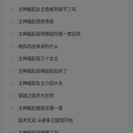
主神崛起女主角推到章节了吗
18
主神崛起修炼等级
19
主神崛起吴明推姐在哪一章出现
20
佣兵的战争讲的什么
21
主神崛起有几个女主
22
主神崛起吴晴结局如何了
23
主神崛起女主介绍大全
24
穿越之国术大宗师
25
主神崛起推姐在哪一章
26
国术无双 从被拳王踢馆开始
27
主神崛起吴晴推了没
28