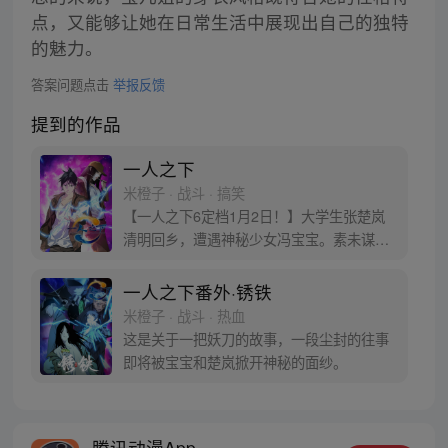
点，又能够让她在日常生活中展现出自己的独特
的魅力。
答案问题点击
举报反馈
提到的作品
一人之下
米橙子 · 战斗 · 搞笑
【一人之下6定档1月2日！】大学生张楚岚
清明回乡，遭遇神秘少女冯宝宝。素未谋面
的冯宝宝却对张楚岚异常熟悉，并将其带去
自己打工的快递公司。为了帮冯宝宝寻找她
一人之下番外·锈铁
的身世，也为了查清自己与爷爷身上的秘
米橙子 · 战斗 · 热血
密，张楚岚的生活被彻底颠覆，与冯宝宝一
这是关于一把妖刀的故事，一段尘封的往事
同踏上“异人”之旅。
即将被宝宝和楚岚掀开神秘的面纱。
腾讯动漫App