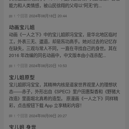
能力和人类情感，被山民徐翔的父母以“阿无”的...
1 个回答
2024年08月18日 20:44
动画宝儿姐
动画《一人之下》中的宝儿姐即冯宝宝，是华北地区临时
工，外表三无、邋遢，却是炁功高手。她对过去的记忆存
在缺失，三观与常人不同，一直在寻找自己的身世。其在
2016 年改编的同名动画中，中文版本由小连杀配...
1 个回答
2024年08月23日 10:53
宝儿姐原型
宝儿姐即冯宝宝，其精神内核是道家世界观里人的理想状
态——赤子，外形出自《SPEC》里户田惠梨香和《野猪大
改造》里面堀北真希的造型。 原漫画《一人之下》同样精
彩，点击按钮下载 App 立享精彩内容！
1 个回答
2024年09月09日 20:27
宝儿姐 身世