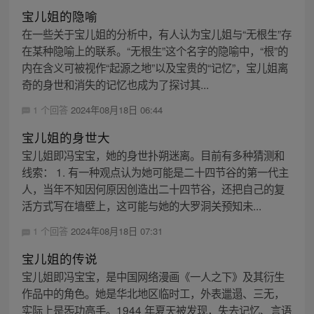
宝儿姐的隐喻
在一些关于宝儿姐的分析中，有人认为宝儿姐与“无根生”存
在某种隐喻上的联系。“无根生”这个名字的隐喻中，“根”的
内在含义可被视作“起源之地”以及宝贵的“记忆”，宝儿姐离
奇的身世和消失的记忆也成为了探讨其...
1 个回答
2024年08月18日 06:44
宝儿姐的身世大
宝儿姐即冯宝宝，她的身世扑朔迷离。目前有多种猜测和
线索： 1. 有一种观点认为她可能是二十四节谷的第一代主
人，当年不知因何原因创造出二十四节谷，还把自己的复
活方式写在墙壁上，这可能与她的大罗洞关预知未...
1 个回答
2024年08月18日 07:31
宝儿姐的传说
宝儿姐即冯宝宝，是中国网络漫画《一人之下》及其衍生
作品中的角色。她是华北地区临时工，外表邋遢、三无，
实际上是炁功高手。1944 年夏天被发现，失去记忆、言语