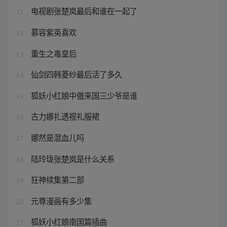
电视剧张楚岚最后和谁在一起了
11
慕容紫英喜欢
12
重生之毒皇后
13
仙剑四韩菱纱最后活了多久
14
狐妖小红娘中傲来国三少爷是谁
15
古力娜扎透视礼服裙
16
娜然是混血儿吗
17
陆玲珑张楚岚是什么关系
18
狂神续集第二部
19
元尊漫画有多少集
20
狐妖小红娘南国篇插曲
21