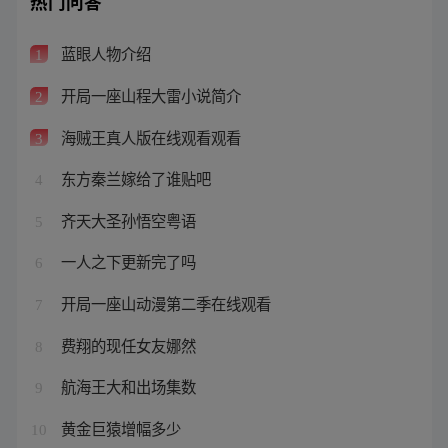
热门问答
蓝眼人物介绍
1
开局一座山程大雷小说简介
2
海贼王真人版在线观看观看
3
东方秦兰嫁给了谁贴吧
4
齐天大圣孙悟空粤语
5
一人之下更新完了吗
6
开局一座山动漫第二季在线观看
7
费翔的现任女友娜然
8
航海王大和出场集数
9
黄金巨猿增幅多少
10