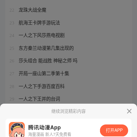
龙珠大战全魔
22
航海王卡牌手游玩法
23
一人之下风莎燕电视剧
24
东方秦兰动漫第几集出现的
25
莎头组合 能战胜 神秘之师 吗
26
开局一座山第二季第十集
27
一人之下手游百度百科
28
一人之下王并的台词
29
一人之下番外篇漫画天师下山
继续浏览精彩内容
30
腾讯动漫App
打开APP
海量漫画 新人7天免费看