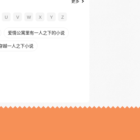
更多
U
V
W
X
Y
Z
爱情公寓里有一人之下的小说
穿越一人之下小说