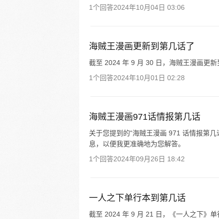
1个回答
2024年10月04日 03:06
海贼王漫画更新到第几话了
截至 2024 年 9 月 30 日，海贼王漫画更新
1个回答
2024年10月01日 02:28
海贼王漫画971话情报第几话
关于您提到的“海贼王漫画 971 话情报
息，以便我更准确地为您解答。
1个回答
2024年09月26日 18:42
一人之下单行本到第几话
截至 2024 年 9 月 21 日，《一人之