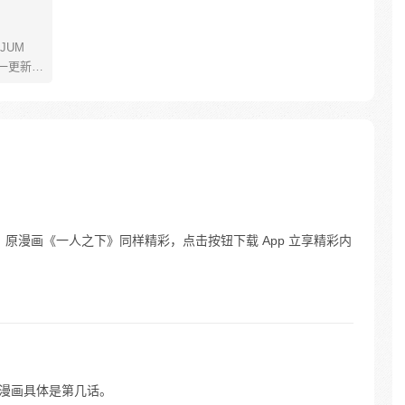
JUM
一更新。
年叫路
了橡皮
了一辈
飞为实
定而出
的伟大
 原漫画《一人之下》同样精彩，点击按钮下载 App 立享精彩内
的漫画具体是第几话。