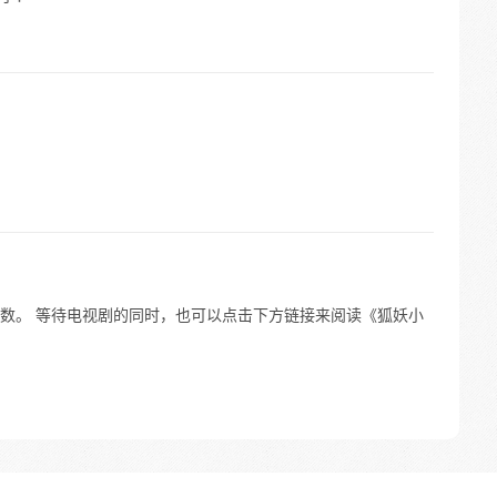
数。 等待电视剧的同时，也可以点击下方链接来阅读《狐妖小