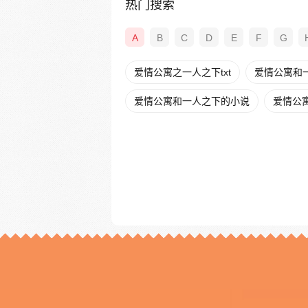
热门搜索
A
B
C
D
E
F
G
爱情公寓之一人之下txt
爱情公寓和
爱情公寓和一人之下的小说
爱情公