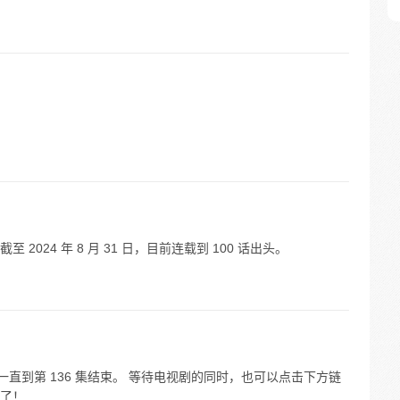
024 年 8 月 31 日，目前连载到 100 话出头。
一直到第 136 集结束。 等待电视剧的同时，也可以点击下方链
了！