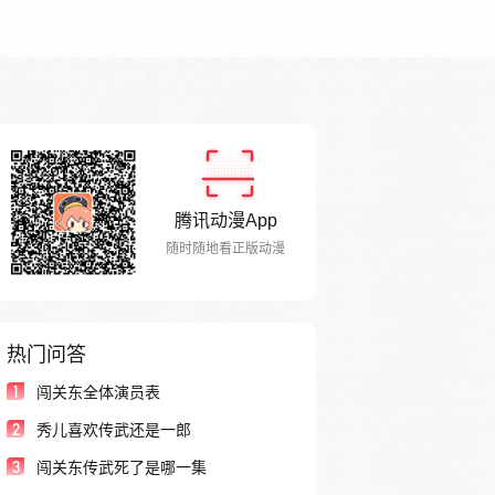
腾讯动漫App
随时随地看正版动漫
热门问答
1
闯关东全体演员表
2
秀儿喜欢传武还是一郎
3
闯关东传武死了是哪一集