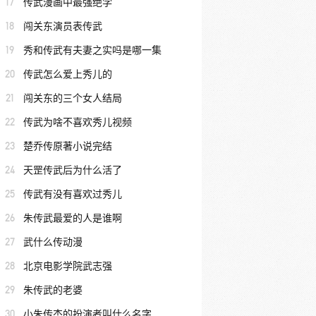
17
传武漫画中最强绝学
18
闯关东演员表传武
19
秀和传武有夫妻之实吗是哪一集
20
传武怎么爱上秀儿的
21
闯关东的三个女人结局
22
传武为啥不喜欢秀儿视频
23
楚乔传原著小说完结
24
天罡传武后为什么活了
25
传武有没有喜欢过秀儿
26
朱传武最爱的人是谁啊
27
武什么传动漫
28
北京电影学院武志强
29
朱传武的老婆
30
小朱传杰的扮演者叫什么名字