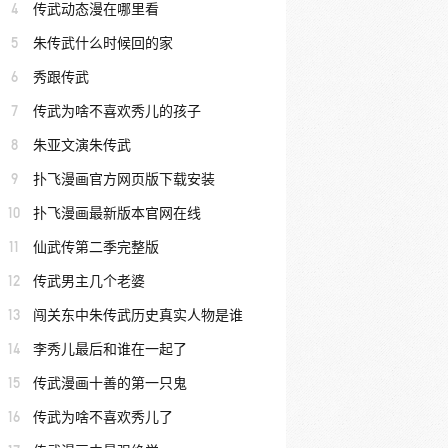
4
传武动态漫在哪里看
5
朱传武什么时候回的家
6
秀跟传武
7
传武为啥不喜欢秀儿的孩子
8
朱亚文演朱传武
9
扑飞漫画官方网页版下载安装
10
扑飞漫画最新版本官网在线
11
仙武传第二季完整版
12
传武男主几个老婆
13
闯关东中朱传武历史真实人物是谁
14
李秀儿最后和谁在一起了
15
传武漫画十善的第一只鬼
16
传武为啥不喜欢秀儿了