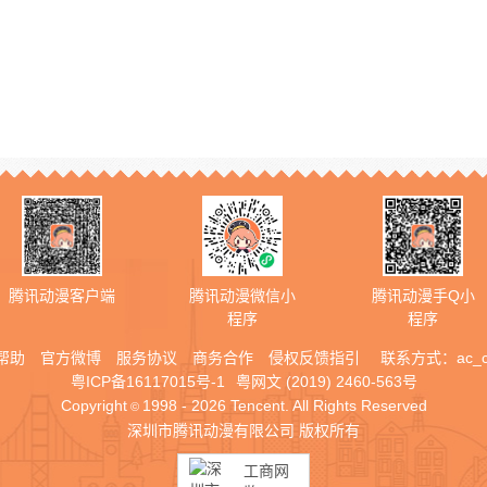
腾讯动漫客户端
腾讯动漫微信小
腾讯动漫手Q小
程序
程序
帮助
官方微博
服务协议
商务合作
侵权反馈指引
联系方式：
ac_
粤ICP备16117015号-1
粤网文 (2019) 2460-563号
Copyright
1998 - 2026 Tencent. All Rights Reserved
©
深圳市腾讯动漫有限公司 版权所有
工商网