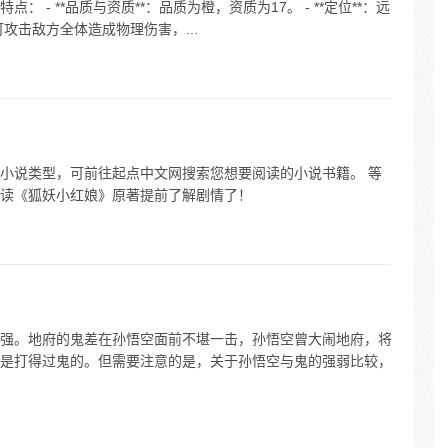
- **品质与资质**：品质为橙，资质为17。 - **定位**：远
：可攻击敌方全体造成物理伤害，...
小说类型，可前往起点中文网搜索您想要阅读的小说书籍。 等
读《狐妖小红娘》原著提前了解剧情了！
强。地府的鬼差在孙悟空面前不堪一击，孙悟空曾大闹地府，将
是打得过鬼的。但需要注意的是，关于孙悟空与鬼的强弱比较，