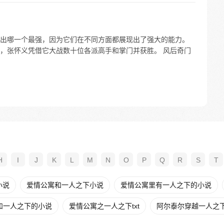
出哪一个最强，因为它们在不同方面都展现出了强大的能力。
，张怀义凭借它大战数十位各派高手和掌门并获胜。 风后奇门
H
I
J
K
L
M
N
O
P
Q
R
S
T
小说
爱情公寓和一人之下小说
爱情公寓里有一人之下的小说
和一人之下的小说
爱情公寓之一人之下txt
阿尔泰尔穿越一人之