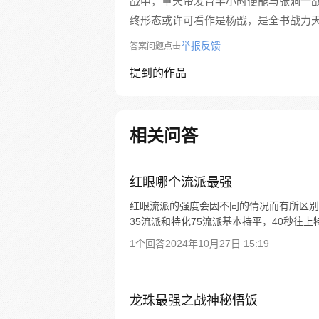
战中，童天帝发育半小时便能与张洞一
终形态或许可看作是杨戬，是全书战力
举报反馈
答案问题点击
提到的作品
相关问答
红眼哪个流派最强
红眼流派的强度会因不同的情况而有所区别。 
35流派和特化75流派基本持平，40秒往上
1个回答
2024年10月27日 15:19
龙珠最强之战神秘悟饭