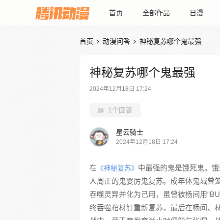
首页
全部作品
日漫
首页
动漫问答
神秘复苏哪个鬼最强


神秘复苏哪个鬼最强
2024年12月18日 17:24
1个回答
星云骑士
2024年12月18日 17:24
在
中最强的鬼是饿死鬼。饿
《神秘复苏》
人周正的鬼婴厉鬼复苏。成年体鬼域曾
吞噬灵异并化为己用，虽曾被杨间用“B
终吞噬棺材钉重新复苏，最后在杨间、