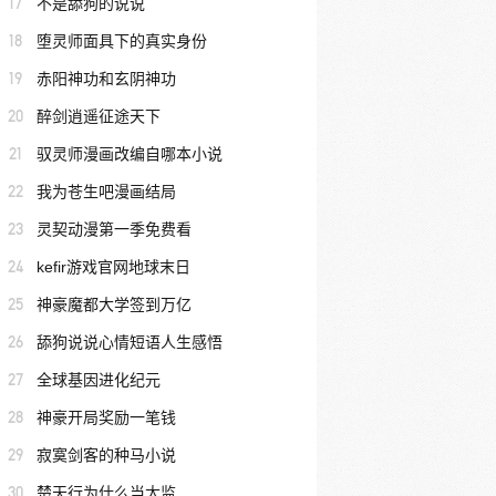
17
不是舔狗的说说
18
堕灵师面具下的真实身份
19
赤阳神功和玄阴神功
20
醉剑逍遥征途天下
21
驭灵师漫画改编自哪本小说
22
我为苍生吧漫画结局
23
灵契动漫第一季免费看
24
kefir游戏官网地球末日
25
神豪魔都大学签到万亿
26
舔狗说说心情短语人生感悟
27
全球基因进化纪元
28
神豪开局奖励一笔钱
29
寂寞剑客的种马小说
30
楚天行为什么当太监