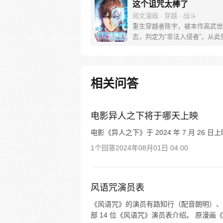
这个诅咒太棒了
阅文漫画 · 穿越 · 战斗
重生穿越者陈宇，被本作高武世
志，判定为“非法入侵者”，从此
因果反转的诅咒！ 别人吃饭填
主吃饭饿成狗？等等，可是在这
强食的高武世界，岂不是挨上一
还能增加劲气提升气血…… 【
相关问答
伤害：劲气+20、气血+38、筋
2…】 状态全反过来，还越来
诅咒太棒了！
电影异人之下将于哪天上映
电影《异人之下》于 2024 年 7 月 26 日
1个回答
2024年08月01日 04:00
风语咒演员表
《风语咒》的演员有路知行（配音朗明）、
部 14 位《风语咒》演员表介绍。 原漫画