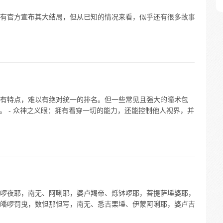
有官方宣布其大结局，但从已知的情况来看，似乎还有很多故事
有特点，难以有绝对统一的排名。但一些常见且强大的瞳术包
大。 - 众神之义眼：拥有看穿一切的能力，还能控制他人视界，并
啰夜耶，南无、阿唎耶，婆卢羯帝、烁钵啰耶，菩提萨埵婆耶，
皤啰罚曳，数怛那怛写，南无、悉吉栗埵、伊蒙阿唎耶，婆卢吉