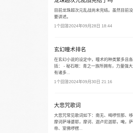
龙珠超次元乱战完结了吗
目前龙珠超次元乱战尚未完结。虽然目前没
要讲述。
1个回答
2024年09月28日 18:44
玄幻瞳术排名
在玄幻小说的设定中，瞳术的种类繁多且各
括： - 秘石眼：青之一族所拥有，力量强
有诸多...
1个回答
2024年09月30日 21:16
大悲咒歌词
大悲咒常见歌词如下：南无、喝啰怛那、哆
摩诃萨埵婆耶，摩诃、迦卢尼迦耶，唵，萨
帝、室佛啰楞...