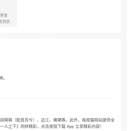
界意
受到状态
饱肚，男
个弱肉
击重拳
受到物理
脉韧性+
越强！这个
上映。
阎萌萌（配音苏兮）、边江、褚珺等。此外，电视猫网站提供全
《一人之下》同样精彩，点击按钮下载 App 立享精彩内容！