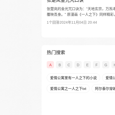
张楚岚金光咒口诀
张楚岚的金光咒口诀为：“天地玄宗，万炁
覆映吾身。” 原漫画《一人之下》同样精彩，
1个回答
2024年11月04日 20:44
热门搜索
A
B
C
D
E
F
G
爱情公寓里有一人之下的小说
爱情公
爱情公寓之一人之下txt
阿尔泰尔穿