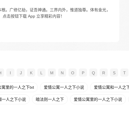
本根。广修亿劫，证吾神通。三界内外，惟道独尊。体有金光，
点击按钮下载 App 立享精彩内容！
H
I
J
K
L
M
N
O
P
Q
R
S
T
寓里的一人之下txt
爱情公寓一人之下小说
爱情公寓和一人之
越一人之下小说
暗法则一人之下
爱情公寓里的一人之下小说