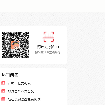
腾讯动漫App
随时随地看正版动漫
热门问答
1
开局千亿大礼包
2
地藏菩萨心咒全文
3
陨石之约漫画免费阅读