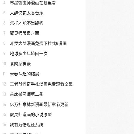
4
林墨御鬼师漫画在哪里看
5
大醉侠花太香音乐
6
怎样才能不当舔狗
7
驭灵师阪泉之面
8
斗罗大陆漫画免费下拉式6漫画
9
地球多少年轮回一次
10
食肉系神豪
11
青春斗赵的结局
12
三老爷惊奇手札漫画免费观看全集
13
首席御灵师第二季
14
亿万神豪林新漫画最新章节更新
15
驭灵师漫画的小说原型
16
我有万倍返还系统