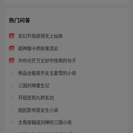
热门问答
玄幻开局获得无上仙体
1
超神御卡师执笔流云
2
许你光芒万丈好中惊艳的句子
3
绝品全能高手女主夏雪的小说
4
三国刘禅重生记
5
开局签到九转玄功
6
国民影帝是女生小说
7
主角穿越成刘禅的三国小说
8