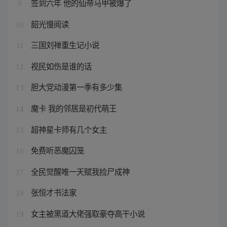
签到六年 他的仙帝马甲被爆了
9
韶光慢阅读
10
三国刘禅重生记小说
11
视民如伤是谁的话
12
胆大党动漫第一季有多少集
13
魔卡 我的邻居是初代萌王
14
超神星卡师有几个女主
15
免费听恶魔囚笼
16
全民觉醒唯一天赋我捡尸成神
17
张恒才书法家
18
女主被黑道大佬强取豪夺高干小说
19