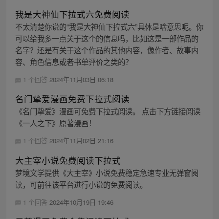
我是大神仙下拉式六免费阅读
不太清楚你说的“我是大神仙下拉式六”具体是啥意思呢。你
可以给我多一点关于这个的信息吗，比如这是一部作品的
名字？还是有关于这个作品的其他内容，像作者、故事内
容、角色信息或者书单评价之类的？
1 个回答
2024年11月03日 06:18
名门挚爱漫画免费下拉式阅读
《名门挚爱》漫画可免费下拉式阅读。 点击下方链接阅读
《一人之下》原著漫画！
1 个回答
2024年11月02日 21:16
大主宰小说免费阅读下拉式
梦境文学提供《大主宰》小说免费稳定急速专业无弹窗阅
读，可前往该平台进行小说的免费阅读。
1 个回答
2024年10月19日 19:46