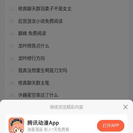
修真聊天群羽柔子不是女主
22
后宫游龙小说免费阅读
23
巅峰 免费阅读
24
龙吟修炼点什么
25
龙吟修行方向
26
我真没想重生啊是刀文吗
27
修真聊天群主笔
28
许巍星空表达了什么
29
只有自己才是自己的救世主
继续浏览精彩内容
30
腾讯动漫App
打开APP
海量漫画 新人7天免费看