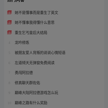
她不是懂事而是重生了英文
1
她不懂事我得懂什么意思
2
重生乞丐皇后大结局
3
龙吟修炼
4
被朋友爱人背叛的说说心情短语
5
左道倾天无弹窗免费阅读
6
勇闯阿拉德
7
修真聊天群佐佑
8
巅峰大陆阿拉德游戏怎么玩
9
巅峰之路有什么奖励
10