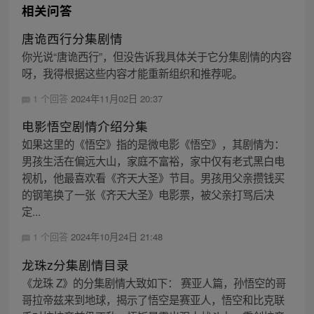
相关问答
唐诡西行分集剧情
你光说“唐诡西行”，但没告诉我具体关于它分集剧情的内容
呀，我得根据这些内容才能重新组织和推荐呢。
1 个回答
2024年11月02日 20:37
电影悟空剧情介绍分集
如果这里的《悟空》指的是微电影《悟空》，其剧情为：
男孩生活在偏远大山，家庭不富裕，家中仅有老式黑白电
视机，他最喜欢看《齐天大圣》节目。男孩用父亲攒钱买
的钢笔换了一张《齐天大圣》电影票，被父亲打骂后决
定...
1 个回答
2024年10月24日 21:48
龙珠z分集剧情目录
《龙珠 Z》的分集剧情大致如下： 赛亚人篇，孙悟空的哥
哥拉帝兹来到地球，揭示了悟空是赛亚人，悟空和比克联