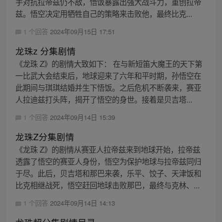
手对抗拉帝兹仍不敌，悟饭暴露出强大战斗力，重创拉帝
兹。悟空决定用牺牲自己的策略来击败他，最终比克...
1 个回答
2024年09月15日 17:51
龙珠z 分集剧情
《龙珠 Z》的剧情大致如下： 在与新短笛大魔王的天下第
一比武大会结束后，地球迎来了六年和平时期，孙悟空在
此期间与琪琪结婚并生下悟饭。之后危机不断袭来，赛亚
人拉迪兹打头阵，揭开了悟空的身世。接着是贝吉塔...
1 个回答
2024年09月14日 15:39
龙珠Z分集剧情
《龙珠 Z》的剧情从赛亚人拉帝兹来到地球开始，拉帝兹
透露了悟空的赛亚人身份，悟空为保护地球与拉帝兹同归
于尽。此后，贝吉塔和那巴来袭，乐平、饺子、天津饭和
比克相继战死，悟空赶回地球击败那巴，最终与克林、...
1 个回答
2024年09月14日 14:13