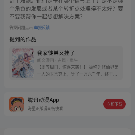
到了难题。你们是卡在哪个情节上了？是不是哪
个角色的发展或者某个转折点处理得不太好？要
不要我帮你一起想想解决方案？
答案问题点击
举报反馈
提到的作品
我家徒弟又挂了
阅文漫画 · 古风 · 重生
【周五周日，惊喜来袭！】 被称为修仙界第
一人的玉言尊上，等了一万六千年，终于收
到了一个徒弟，细心教导认真呵护，然
后……她挂了！ 于是他又收了一徒弟，细心
教导认真呵护，然后……她又挂了！于是他
腾讯动漫App
又又收了一个徒弟，接着……她还是挂了！
立即下载
玉言：…… 徒弟：…… 为什么每次重生，都
海量正版漫画畅快看
会被同一个人捡回去啊，摔！