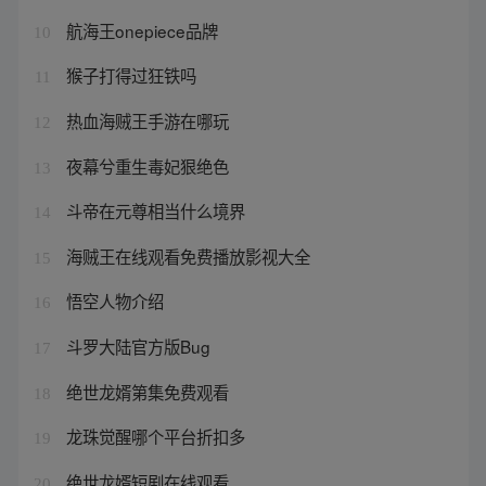
航海王onepiece品牌
10
猴子打得过狂铁吗
11
热血海贼王手游在哪玩
12
夜幕兮重生毒妃狠绝色
13
斗帝在元尊相当什么境界
14
海贼王在线观看免费播放影视大全
15
悟空人物介绍
16
斗罗大陆官方版Bug
17
绝世龙婿第集免费观看
18
龙珠觉醒哪个平台折扣多
19
绝世龙婿短剧在线观看
20