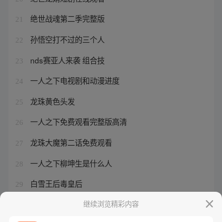
绝世战魂第二季完整版
21
孙悟空打不过的三个人
22
nds赛亚人来袭 组合技
23
一人之下电视剧和动漫进度
24
龙珠黄色头发
25
一人之下免费观看完整版高清
26
龙珠大魔第二话免费观看
27
一人之下柳坤生是什么人
28
白雪王后毒皇后
29
一人之下电视剧是动漫的第几季
继续浏览精彩内容
30