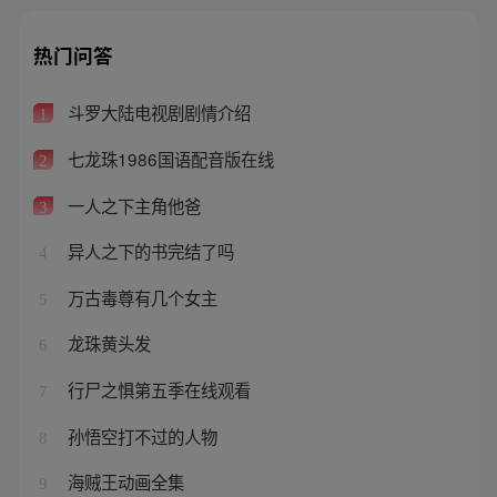
热门问答
斗罗大陆电视剧剧情介绍
1
七龙珠1986国语配音版在线
2
一人之下主角他爸
3
异人之下的书完结了吗
4
万古毒尊有几个女主
5
龙珠黄头发
6
行尸之惧第五季在线观看
7
孙悟空打不过的人物
8
海贼王动画全集
9