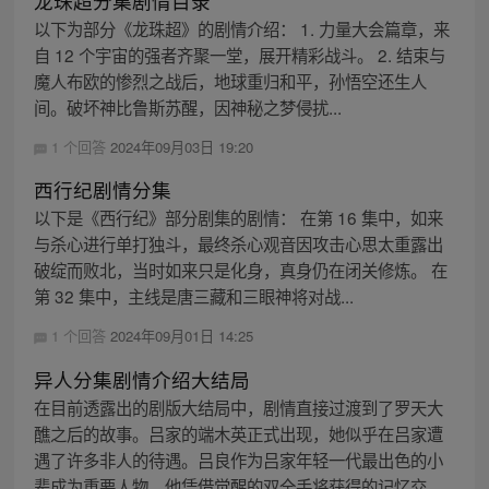
龙珠超分集剧情目录
以下为部分《龙珠超》的剧情介绍： 1. 力量大会篇章，来
自 12 个宇宙的强者齐聚一堂，展开精彩战斗。 2. 结束与
魔人布欧的惨烈之战后，地球重归和平，孙悟空还生人
间。破坏神比鲁斯苏醒，因神秘之梦侵扰...
1 个回答
2024年09月03日 19:20
西行纪剧情分集
以下是《西行纪》部分剧集的剧情： 在第 16 集中，如来
与杀心进行单打独斗，最终杀心观音因攻击心思太重露出
破绽而败北，当时如来只是化身，真身仍在闭关修炼。 在
第 32 集中，主线是唐三藏和三眼神将对战...
1 个回答
2024年09月01日 14:25
异人分集剧情介绍大结局
在目前透露出的剧版大结局中，剧情直接过渡到了罗天大
醮之后的故事。吕家的端木英正式出现，她似乎在吕家遭
遇了许多非人的待遇。吕良作为吕家年轻一代最出色的小
辈成为重要人物，他凭借觉醒的双全手将获得的记忆交