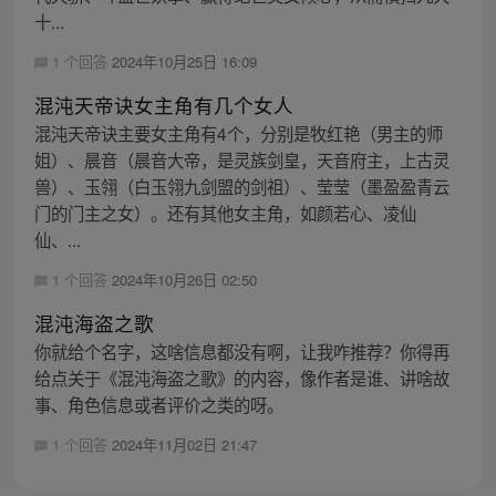
十...
1 个回答
2024年10月25日 16:09
混沌天帝诀女主角有几个女人
混沌天帝诀主要女主角有4个，分别是牧红艳（男主的师
姐）、晨音（晨音大帝，是灵族剑皇，天音府主，上古灵
兽）、玉翎（白玉翎九剑盟的剑祖）、莹莹（墨盈盈青云
门的门主之女）。还有其他女主角，如颜若心、凌仙
仙、...
1 个回答
2024年10月26日 02:50
混沌海盗之歌
你就给个名字，这啥信息都没有啊，让我咋推荐？你得再
给点关于《混沌海盗之歌》的内容，像作者是谁、讲啥故
事、角色信息或者评价之类的呀。
1 个回答
2024年11月02日 21:47