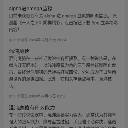
alpha进omega监狱
目前未获取到有关 alpha 进 omega 监狱的明确信息。 原
漫画《一人之下》同样精彩，点击按钮下载 App 立享精彩
内容！
1 个回答
2024年07月25日 20:34
混沌魔猿
混沌魔猿在一些神话传说中有所提及。有一种说法是，在
盘古开天辟地时，以混沌魔猿为首的三千魔神试图阻止盘
古，最终混沌魔猿的元神被打成四份，分别成为了日后西
游世界的混世四猴。此外，在相关神话故事中，袁洪被
认...
1 个回答
2024年09月09日 01:30
混沌魔猿有什么能力
在一些传说设定中，混沌魔猿实力强大。通常认为其拥有
强大的战斗能力，能与盘古过招，手比脑子动得快，遵循