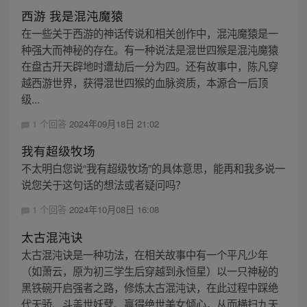
西游 我是混沌魔猿
在一些关于西游的神话传说和相关创作中，混沌魔猿是一
种强大而神秘的存在。有一种说法是混世四猴是混沌魔猿
在盘古开天辟地时遭劫后一分为四。还有故事中，陈凡穿
越西游世界，获得混世四猴的血脉资质，本源合一后顶
级...
1 个回答
2024年09月18日 21:02
我有超级牧场
不太明白您说“我有超级牧场”的具体意思，能再和我多说一
说您关于这句话的想法或者疑问吗？
1 个回答
2024年10月08日 16:08
太古混沌诀
太古混沌诀是一种功法，在相关故事中有一个平凡少年
（如萧云，原为初三学生后穿越到永恒星）以一只神秘的
黑铁碗开启强者之路，修炼太古混沌诀，在此过程中踩绝
代天骄、斗盖世妖孽、赢得绝世美女倾心，从而横扫九天