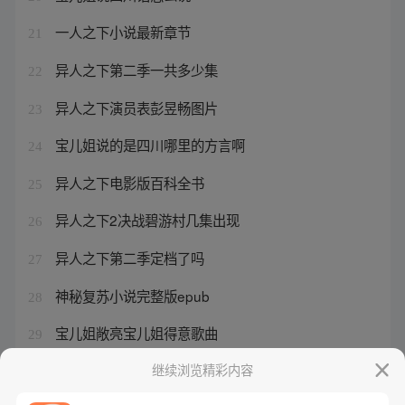
一人之下小说最新章节
21
异人之下第二季一共多少集
22
异人之下演员表彭昱畅图片
23
宝儿姐说的是四川哪里的方言啊
24
异人之下电影版百科全书
25
异人之下2决战碧游村几集出现
26
异人之下第二季定档了吗
27
神秘复苏小说完整版epub
28
宝儿姐敞亮宝儿姐得意歌曲
29
异人之下演员表彭昱畅版
继续浏览精彩内容
30