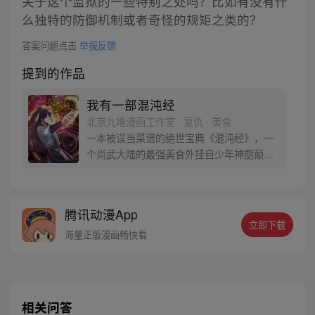
关于这个监狱的一些特别之处吗？比如有没有什
么独特的防御机制或者奇怪的规矩之类的？
答案问题点击
举报反馈
提到的作品
我有一部混沌经
北京九堆漫画工作室 · 复仇 · 美食
一本被误当菜谱的绝世宝典《混沌经》，一
个尚武大陆的最强美食外挂自少年神厨颠勺
里爆香而生！浩瀚武林，诸魔神佛，任它再
厉害的内功心法，都得拜倒在本厨的混沌经
之下！
腾讯动漫App
立即下载
海量正版漫画畅快看
相关问答