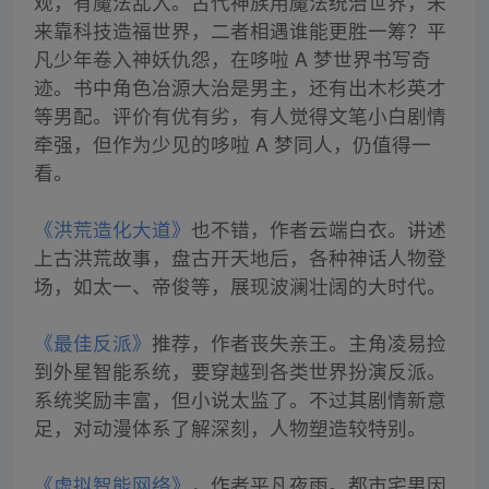
观，有魔法乱入。古代神族用魔法统治世界，未
来靠科技造福世界，二者相遇谁能更胜一筹？平
凡少年卷入神妖仇怨，在哆啦 A 梦世界书写奇
迹。书中角色冶源大治是男主，还有出木杉英才
等男配。评价有优有劣，有人觉得文笔小白剧情
牵强，但作为少见的哆啦 A 梦同人，仍值得一
看。
《洪荒造化大道》
也不错，作者云端白衣。讲述
上古洪荒故事，盘古开天地后，各种神话人物登
场，如太一、帝俊等，展现波澜壮阔的大时代。
《最佳反派》
推荐，作者丧失亲王。主角凌易捡
到外星智能系统，要穿越到各类世界扮演反派。
系统奖励丰富，但小说太监了。不过其剧情新意
足，对动漫体系了解深刻，人物塑造较特别。
《虚拟智能网络》
，作者平凡夜雨。都市宅男因