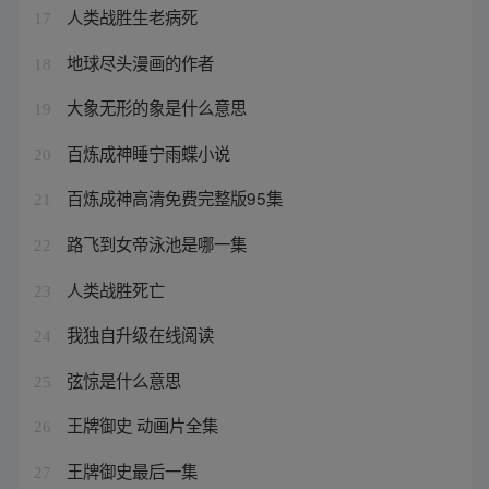
人类战胜生老病死
17
地球尽头漫画的作者
18
大象无形的象是什么意思
19
百炼成神睡宁雨蝶小说
20
百炼成神高清免费完整版95集
21
路飞到女帝泳池是哪一集
22
人类战胜死亡
23
我独自升级在线阅读
24
弦惊是什么意思
25
王牌御史 动画片全集
26
王牌御史最后一集
27