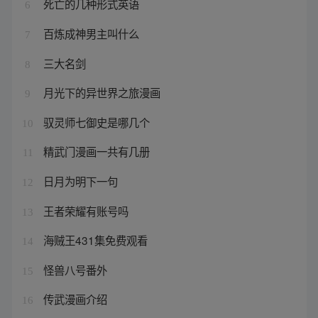
死亡的几种形式英语
6
百炼成神男主叫什么
7
三大名剑
8
月光下的异世界之旅漫画
9
驭灵师七御史是哪几个
10
精武门漫画一共有几册
11
日月为明下一句
12
王者荣耀有账号吗
13
海贼王431集免费观看
14
怪兽八号番外
15
传武漫画介绍
16