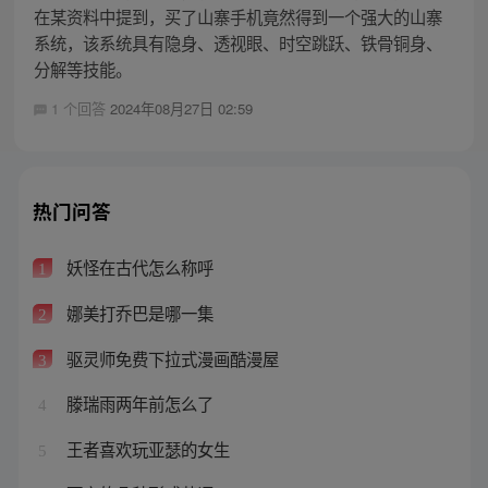
在某资料中提到，买了山寨手机竟然得到一个强大的山寨
系统，该系统具有隐身、透视眼、时空跳跃、铁骨铜身、
分解等技能。
1 个回答
2024年08月27日 02:59
热门问答
妖怪在古代怎么称呼
1
娜美打乔巴是哪一集
2
驱灵师免费下拉式漫画酷漫屋
3
滕瑞雨两年前怎么了
4
王者喜欢玩亚瑟的女生
5