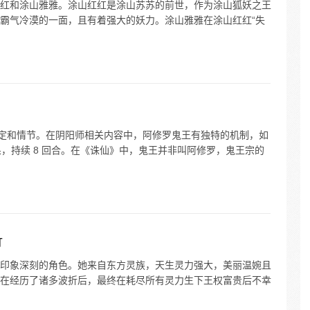
红和涂山雅雅。涂山红红是涂山苏苏的前世，作为涂山狐妖之王
霸气冷漠的一面，且有着强大的妖力。涂山雅雅在涂山红红“失
设定和情节。在阴阳师相关内容中，阿修罗鬼王有独特的机制，如
果，持续 8 回合。在《诛仙》中，鬼王并非叫阿修罗，鬼王宗的
竹
印象深刻的角色。她来自东方灵族，天生灵力强大，美丽温婉且
在经历了诸多波折后，最终在耗尽所有灵力生下王权富贵后不幸