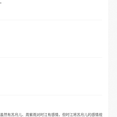
。
虽然有苏月儿、周紫雨对时江有感情，但时江将苏月儿的感情视