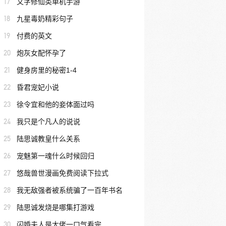
17
文字修仙类单机手游
18
九星毒奶精彩句子
19
付费的英文
20
炮灰女配怀孕了
21
健身房里的秘密1-4
22
昏君宠妃小说
23
徐令宜和他的妾体面过吗
24
我只是个凡人的说说
25
陆思诚教皇什么关系
26
宠魅第一魂什么时候回归
27
悠哉兽世漫画免费阅读下拉式
28
我无敌强者被系统骗了一百年书名
29
陆思诚发烧是哪集打游戏
30
闪婚夫人是大佬一口气看完