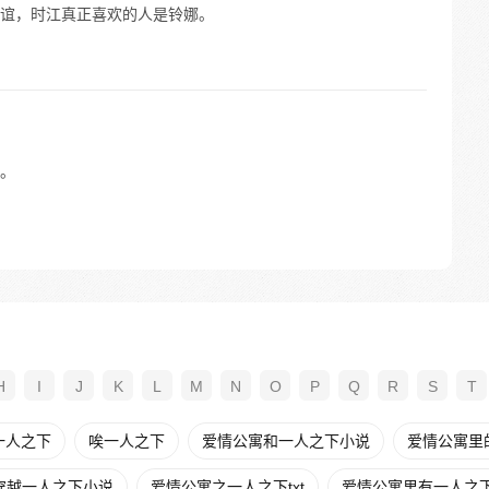
谊，时江真正喜欢的人是铃娜。
。
H
I
J
K
L
M
N
O
P
Q
R
S
T
一人之下
唉一人之下
爱情公寓和一人之下小说
爱情公寓里
穿越一人之下小说
爱情公寓之一人之下txt
爱情公寓里有一人之