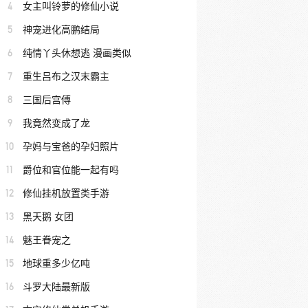
4
女主叫铃萝的修仙小说
5
神宠进化高鹏结局
6
纯情丫头休想逃 漫画类似
7
重生吕布之汉末霸主
8
三国后宫傅
9
我竟然变成了龙
10
孕妈与宝爸的孕妇照片
11
爵位和官位能一起有吗
12
修仙挂机放置类手游
13
黑天鹅 女团
14
魅王眷宠之
15
地球重多少亿吨
16
斗罗大陆最新版