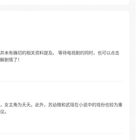
他以异
掌控虚武
并未有确切的相关资料提及。 等待电视剧的同时，也可以点击
解剧情了！
，女主角为夭夭。此外，苏幼微和武瑶在小说中的戏份也较为重
议。