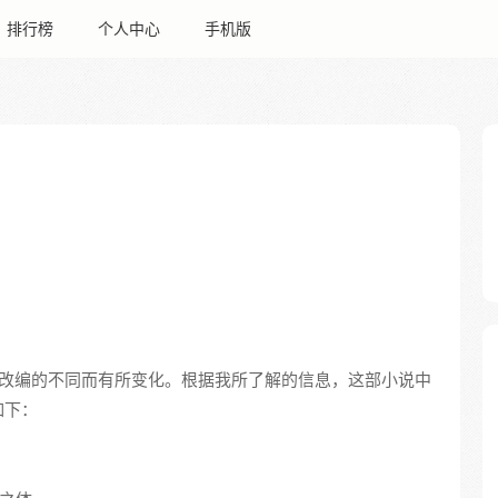
排行榜
个人中心
手机版
改编的不同而有所变化。根据我所了解的信息，这部小说中
如下：