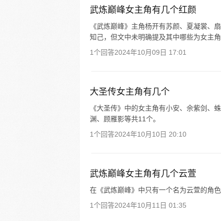
武炼巅峰女主角有几个红颜
《武炼巅峰》主角杨开有苏颜、夏凝裳、扇
知己，但文中未明确提及其中哪些为女主角
1个回答
2024年10月09日 17:01
大圣传女主角有几个
《大圣传》中的女主角有小安、佘紫剑、蛛
渊、顾雁影等共11个。
1个回答
2024年10月10日 20:10
武炼巅峰女主角有几个云萱
在《武炼巅峰》中只有一个名为云萱的角色
1个回答
2024年10月11日 01:35