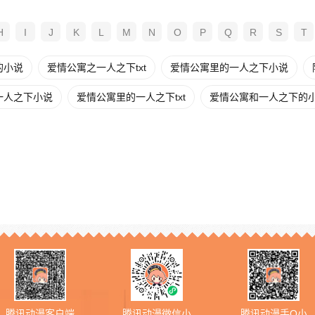
H
I
J
K
L
M
N
O
P
Q
R
S
T
的小说
爱情公寓之一人之下txt
爱情公寓里的一人之下小说
一人之下小说
爱情公寓里的一人之下txt
爱情公寓和一人之下的
腾讯动漫客户端
腾讯动漫微信小
腾讯动漫手Q小