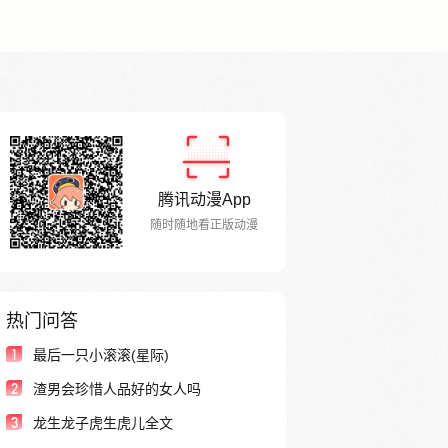
腾讯动漫App
随时随地看正版动漫
热门问答
1
最后一只小滚滚(星际)
2
渣男会珍惜人品好的女人吗
3
龙生龙子虎生虎儿全文