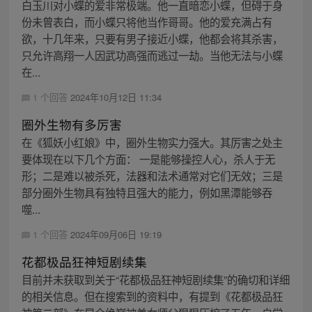
白玉川对小蝶的爱非常极端。他一直暗恋小蝶，但碍于身
份未曾表白，而小蝶只将他当作哥哥。他的爱充满占有
欲，十几年来，只要有男子接近小蝶，他都会将其杀害，
只允许高翔一人因武功高强而逃过一劫。当他无法与小蝶
在...
1 个回答
2024年10月12日 11:34
圈外生物有多厉害
在《狐妖小红娘》中，圈外生物实力强大。其厉害之处主
要体现在以下几个方面： 一是能够操控人心，杀人于无
形；二是难以被杀死，法器和法术通常对它们无效；三是
部分圈外生物具有独特且强大的能力，例如黑潭能够吞
噬...
1 个回答
2024年09月06日 19:19
花都极品狂神短剧续集
目前并未获取到关于“花都极品狂神短剧续集”的确切和详细
的相关信息。但在搜索到的资料中，有提到《花都极品狂