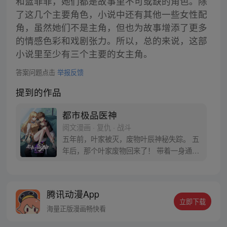
和蓝菲菲，她们都是故事里不可或缺的角色。除
了这几个主要角色，小说中还有其他一些女性配
角，虽然她们不是主角，但也为故事增添了更多
的情感色彩和戏剧张力。所以，总的来说，这部
小说里至少有三个主要的女主角。
答案问题点击
举报反馈
提到的作品
都市极品医神
阅文漫画 · 复仇 · 战斗
五年前，叶家被灭，废物叶辰神秘失踪。 五
年后，那个叶家废物回来了！ 带着一身通天
地泣鬼神的修为回来了！ 这一次，叶辰要让
苍天敬畏！要让大地颤抖！ 要执掌一切，登
临苍穹之巅！
腾讯动漫App
立即下载
海量正版漫画畅快看