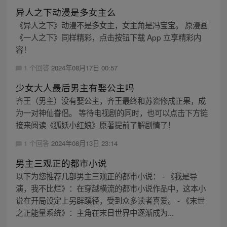
异人之下动漫是多女主么
《异人之下》动漫不是多女主，女主角是冯宝宝。 原漫画
《一人之下》同样精彩，点击按钮下载 App 立享精彩内
容！
1 个回答
2024年08月17日 00:57
少女大人最后男主有娶公主吗
齐王（男主）没有娶公主，齐王最终和苏瓷修成正果，成
为一对神仙眷侣。 等待电视剧的同时，也可以点击下方链
接来阅读《狐妖小红娘》原著提前了解剧情了！
1 个回答
2024年08月13日 23:14
男主三观正的都市小说
以下为您推荐几部男主三观正的都市小说： - 《我是导
演，我不比烂》：在穿越横流的都市小说作品中，这本小
说在开局设定上另辟蹊径，受到众多读者喜爱。 - 《末世
之正能量系统》：主角在末日世界中逐渐成为...