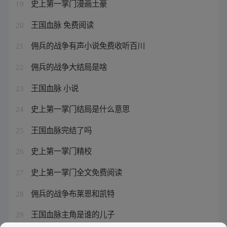
史上第一掌门漫画土豪
19
王国血脉 免费阅读
20
佣兵的战争有声小说免费收听百川
21
佣兵的战争大结局是啥
22
王国血脉 小说
23
史上第一掌门结局是什么意思
24
王国血脉完结了吗
25
史上第一掌门精校
26
史上第一掌门全文免费阅读
27
佣兵的战争布莱恩和凯特
28
王国血脉主角是谁的儿子
29