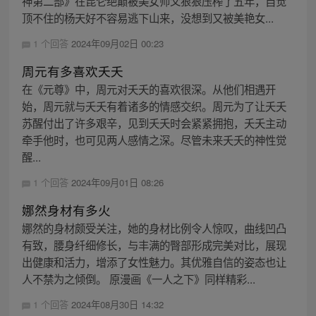
神第二部》在昆仑绝巅被美女师父狠狠压榨了五年，自觉
顶不住的杨天好不容易逃下山来，没想到又被美艳女...
1 个回答
2024年09月02日 00:23
周元有多喜欢夭夭
在《元尊》中，周元对夭夭的喜欢很深。从他们相遇开
始，周元就与夭夭有着诸多的情感交织。周元为了让夭夭
苏醒付出了许多艰辛，见到夭夭时会紧紧拥抱，夭夭主动
牵手他时，也可见两人感情之深。尽管未来夭夭的神性觉
醒...
1 个回答
2024年09月01日 08:26
娜然身材有多火
娜然的身材颇受关注，她的身材比例令人惊叹，曲线凹凸
有致，腰身纤细修长，与丰满的臀部形成完美对比，展现
出健康和活力，增添了女性魅力。其优雅自信的姿态也让
人不禁为之倾倒。 原漫画《一人之下》同样精彩...
1 个回答
2024年08月30日 14:32