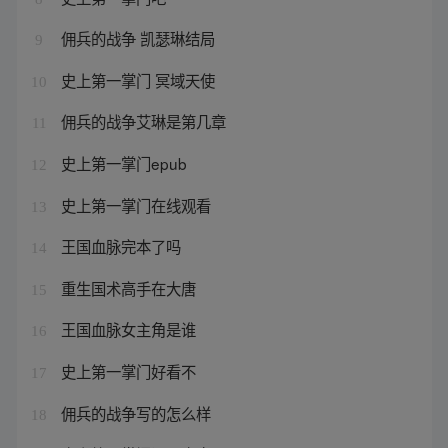
佣兵的战争 凯瑟琳结局
9
史上第一掌门 冥域天使
10
佣兵的战争艾琳是第几章
11
史上第一掌门epub
12
史上第一掌门在线观看
13
王国血脉完本了吗
14
重生国术高手在大唐
15
王国血脉女主角是谁
16
史上第一掌门好看不
17
佣兵的战争写的怎么样
18