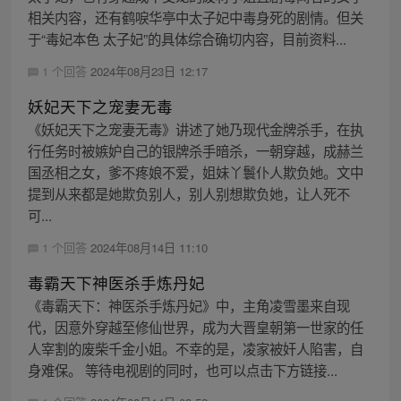
相关内容，还有鹤唳华亭中太子妃中毒身死的剧情。但关
于“毒妃本色 太子妃”的具体综合确切内容，目前资料...
1 个回答
2024年08月23日 12:17
妖妃天下之宠妻无毒
《妖妃天下之宠妻无毒》讲述了她乃现代金牌杀手，在执
行任务时被嫉妒自己的银牌杀手暗杀，一朝穿越，成赫兰
国丞相之女，爹不疼娘不爱，姐妹丫鬟仆人欺负她。文中
提到从来都是她欺负别人，别人别想欺负她，让人死不
可...
1 个回答
2024年08月14日 11:10
毒霸天下神医杀手炼丹妃
《毒霸天下：神医杀手炼丹妃》中，主角凌雪墨来自现
代，因意外穿越至修仙世界，成为大晋皇朝第一世家的任
人宰割的废柴千金小姐。不幸的是，凌家被奸人陷害，自
身难保。 等待电视剧的同时，也可以点击下方链接...