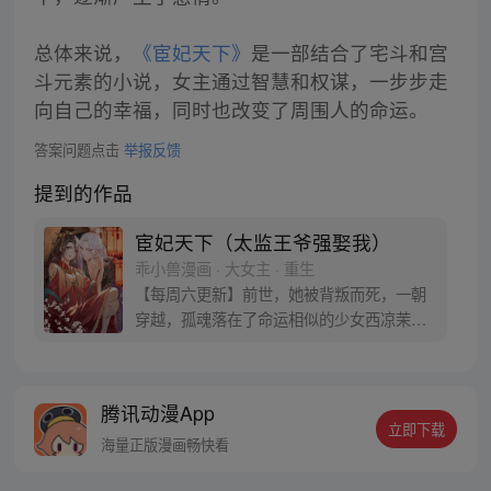
总体来说，
《宦妃天下》
是一部结合了宅斗和宫
斗元素的小说，女主通过智慧和权谋，一步步走
向自己的幸福，同时也改变了周围人的命运。
答案问题点击
举报反馈
提到的作品
宦妃天下（太监王爷强娶我）
乖小兽漫画 · 大女主 · 重生
【每周六更新】前世，她被背叛而死，一朝
穿越，孤魂落在了命运相似的少女西凉茉身
上，誓要让伤害她的人付出代价。步步为
营，算计所有人，搅得满城风雨，她终爬到
了高处。只是为何那恶贯满盈的太监王爷强
腾讯动漫App
要娶她？虽然你长得貌若天仙，那也是个太
立即下载
监啊！他们逼着她成了宦妻，那她就当个第
海量正版漫画畅快看
一妖夫人，让所有人都不好过罢！