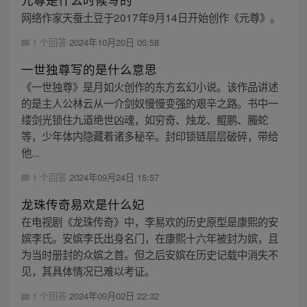
网络作家天蚕土豆于2017年9月14日开始创作《元尊》。
1 个回答
2024年10月20日 05:58
一世独尊写的是什么意思
《一世独尊》是月如火创作的东方玄幻小说。该作品讲述
的是主人公林云从一介剑奴慢慢变强的艰辛之路。书中一
缕剑光锁住九道绝世凶魂，如穷奇、烛龙、鲲鹏、螣蛇
等，少年体内隐藏着诸多秘辛。封印锁链层层破碎，带给
他...
1 个回答
2024年09月24日 15:57
龙珠传奇易欢是什么妃
在电视剧《龙珠传奇》中，李易欢的历史原型是康熙的安
嫔李氏。安嫔李氏出身名门，在康熙十六年被封为嫔，且
为当时册封的众嫔之首。但之后安嫔在历史记载中消失不
见，其具体情况已难以考证。
1 个回答
2024年09月02日 22:32