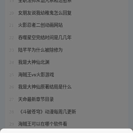
全职法师从诅咒系和治愈系
19
女朋友说我幼稚鬼怎么回复
20
火影忍者二创动画网站
21
吞噬星空完结时间是几几年
22
陆芊芊为什么被除修为
23
我是大神仙北渊
24
海贼王vs火影游戏
25
我是大神仙原著结局是什么
26
天命最新章节目录
27
《斗破苍穹》动漫每周几更新
28
海贼王可以在哪个软件看
29