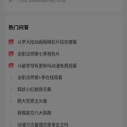
1 个回答
2024年08月14日 03:52
热门问答
斗罗大陆动画版精彩片段在哪看
1
全职法师第七季预告片
2
斗破苍穹有更新吗动漫免费观看
3
全职法师第1季在线观看
4
狐妖小红娘音乐集
5
胆大党男主头像
6
吞噬星空六大族群
7
动漫万古最强宗是单女主吗
8