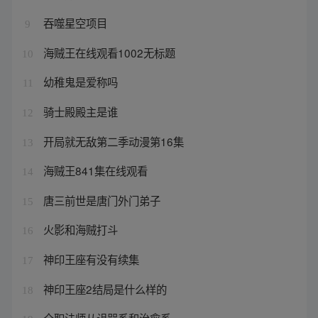
吞噬星空项目
9
海贼王在线观看1002无标题
10
幼稚鬼是爱称吗
11
骑士殿殿主是谁
12
开局就无敌第二季动漫第16集
13
海贼王841集在线观看
14
唐三前世是唐门外门弟子
15
火影和海贼打斗
16
神印王座有没有续集
17
神印王座2结局是什么样的
18