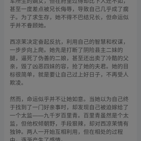
军所生的嫡女，但在府里过得却比下人还不如，
甚至一度差点被兄长侮辱，导致自己几乎成了瘸
子。为了求生存，她不得不巴结兄长，但命运似
乎并不眷顾她。
西凉茉决定奋起反抗，利用自己的智慧和权谋，
一步步向上爬。她先是打断了阴险县主二妹的
腿，逼死了伪善的二娘，甚至还出卖了冷酷的父
亲，毁了凶恶四妹的容，抢了她的夫君。她的目
标很简单，就是要让自己过上好日子，不再受人
欺凌。
然而，命运似乎并不让她如意。当她以为自己终
于找到了一门好亲事时，却发现自己被迫嫁给了
一个太监——九千岁百里青。百里青虽然是个太
监，但他权倾朝野，手段狠辣，却对西凉茉情有
独钟。两人一开始互相利用，但在相处的过程
中，逐渐产生了感情。