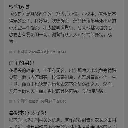
驭宦by嗞
《驭宦》是嗞咚创作的一部古言小说。小说中，雾玥是不
得宠的公主，住冷宫、吃糙馒头，还分给角落半死不活的
小太监半个馒头。小太监叫谢鹜行，后来他越来越贪心，
想要占有雾玥的一切。谢鹜行从人人可打骂的野狗，成
为...
1 个回答
2024年09月02日 10:41
血王的男妃
在相关的故事中，血王有无名、出生那晚天地变色等特殊
设定。他与古若风有一段情感纠葛，古若风宣誓护他一生
一世，而血王也决定为她倾毁天下杀尽伤她之人。然而，
并未有确切关于血王男妃的具体内容。 等待电视剧...
1 个回答
2024年08月27日 21:40
毒妃本色 太子妃
以下为与您提问相关的信息：有作品提到毒医农女之田园
太子妃，也有穿越成不受宠的废材小姐且剧毒闻名的女子