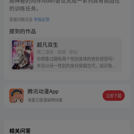
她神秘的同伴Aiden尝试完成一系列具有挑战性
的训练任务。
答案问题点击
举报反馈
提到的作品
超凡双生
無二漫画 · 穿越 · 修仙
你想象过拥有两个性别身体的奇妙感受吗！
并且以另一性别的身份穿越古代，结识各路
英雄，习得神功，做回大侠！那么，请跟随
杨奇一起踏上这惊心动魄，酣畅淋漓的武侠
之旅吧，并且保证节操满满哦~~
腾讯动漫App
立即下载
海量正版漫画畅快看
相关问答