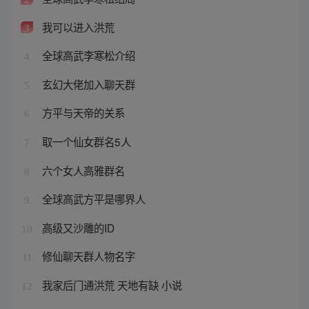
我可以进入洪荒
3
全球高武李寒松介绍
4
玄幻大佬加入聊天群
5
方平与天帝的关系
6
取一个仙女群名5人
7
六个女人高雅群名
8
全球高武方平是哪界人
9
高级又沙雕的ID
10
修仙聊天群人物名字
11
我家后门通洪荒 天地有缺 小说
12