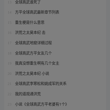
全球高武谁死了
13
方平全球高武最新章节列表
14
重生梗是什么意思
15
洪荒之太昊本纪 击
16
全球高武地窟详细过程
17
全球高武方平女友几个
18
我真没想重生啊有几个女主
19
洪荒之太昊本纪 小说
20
全球高武李寒松和姚成军的关系
21
我的道观通洪荒
22
小说《全球高武方平老婆有1个》
23