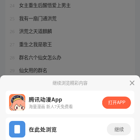
女主重生后醒悟爱上男主
24
我有一扇门通洪荒
25
洪荒之天道麒麟
26
重生之我是歌王
27
群名六个仙女怎么办
28
仙女用的群名
29
我有一个洪荒世界 小说
继续浏览精彩内容
30
腾讯动漫App
打开APP
海量漫画 新人7天免费看
腾讯漫画
起点读书
QQ阅读
网站备案/许可证号：粤B2-20090059-5
在此处浏览
继续
Copyright©1998 - 2026 Tencent. All Rights Reserved