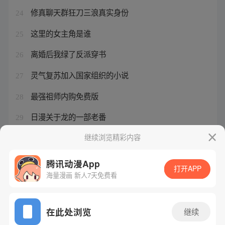
修真聊天群狂刀三浪真实身份
24
这里的女主角是谁
25
离婚后我绿了反派穿书
26
灵气复苏加入国家组织的小说
27
最强祖师内购免费版
28
日漫关于龙的一部老番
29
在睡觉前关闭电水壶保温电源可
继续浏览精彩内容
30
腾讯动漫App
打开APP
海量漫画 新人7天免费看
腾讯漫画
起点读书
QQ阅读
网站备案/许可证号：粤B2-20090059-5
在此处浏览
继续
Copyright©1998 - 2026 Tencent. All Rights Reserved