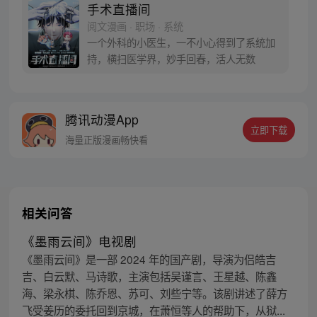
手术直播间
阅文漫画 · 职场 · 系统
一个外科的小医生，一不小心得到了系统加
持，横扫医学界，妙手回春，活人无数
腾讯动漫App
立即下载
海量正版漫画畅快看
相关问答
《墨雨云间》电视剧
《墨雨云间》是一部 2024 年的国产剧，导演为侣皓吉
吉、白云默、马诗歌，主演包括吴谨言、王星越、陈鑫
海、梁永棋、陈乔恩、苏可、刘些宁等。该剧讲述了薛方
飞受姜历的委托回到京城，在萧恒等人的帮助下，从狱...