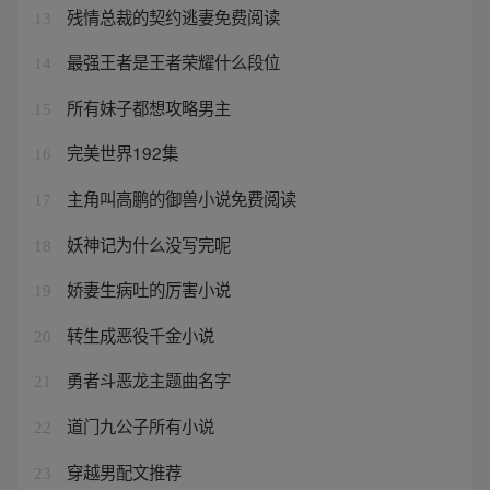
残情总裁的契约逃妻免费阅读
13
最强王者是王者荣耀什么段位
14
所有妹子都想攻略男主
15
完美世界192集
16
主角叫高鹏的御兽小说免费阅读
17
妖神记为什么没写完呢
18
娇妻生病吐的厉害小说
19
转生成恶役千金小说
20
勇者斗恶龙主题曲名字
21
道门九公子所有小说
22
穿越男配文推荐
23