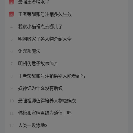
最强王者啥水平
2
王者荣耀账号注销多久生效
3
我家小猫福点去哪儿了
4
明朝败家子各人物介绍大全
5
诅咒系魔法
6
明朝伪君子故事简介
7
王者荣耀账号注销后别人能看到吗
8
妖神记为什么没有后续
9
最强祖师值得培养人物唐蝶衣
10
韩绝和宣晴君结为道侣了吗
11
人类一败涂地2
12