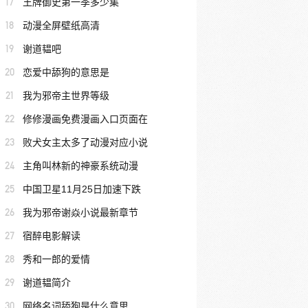
17
王牌御史第一季多少集
18
动漫全屏壁纸高清
19
谢道韫吧
20
恋爱中舔狗的意思是
21
我为邪帝主世界等级
22
修修漫画免费漫画入口页面在
23
败犬女主太多了动漫对应小说
24
主角叫林新的神豪系统动漫
25
中国卫星11月25日加速下跌
26
我为邪帝谢焱小说最新章节
27
宿醉电影解读
28
秀和一郎的爱情
29
谢道韫简介
30
网络名词舔狗是什么意思