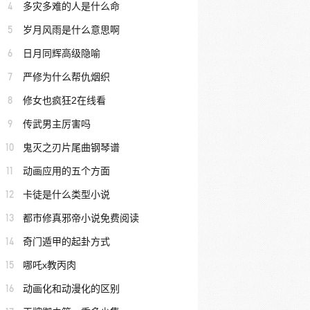
4
多灾多难的人是什么命
5
岁月风雨是什么意思啊
6
日月同辉高级隐喻
7
严修为什么帮仇烟织
8
修女也疯狂2在线看
9
传武男主厉害吗
10
鬼灭之刃片尾曲钢琴谱
11
动画应用的五个方面
12
卡徒是什么类型小说
13
都市修真邪帝小说免费阅读
14
奇门遁甲的起卦方式
15
哪吒x教丙肉
16
动画化和动漫化的区别