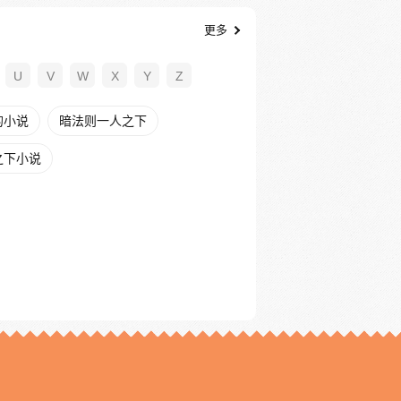
更多
U
V
W
X
Y
Z
的小说
暗法则一人之下
之下小说