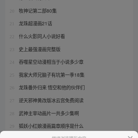
牧神记第二部80集
20
龙珠超漫画21话
21
什么火影同人小说好看
22
史上最强漫画完整版
23
吞噬星空动漫相当于小说多少章
24
我家大师兄脑子有坑第一季18集
25
龙珠番外归来 悟空和他的伙伴们
26
逆天邪神黄改版冰云宫免费阅读
27
武神主宰动画片一共多少集啊
28
狐妖小红娘漫画篇章顺序是什么
29