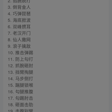
2. 掐腕脱打
3. 倒背金人
4. 巧弹琵琶
5. 海底掀波
6. 双峰掼耳
7. 老汉开门
8. 仙人撒网
9. 浪子擒敌
10. 推击弹踢
11. 防上勾打
12. 抓腕砸肘
13. 挡臂掏腿
14. 马步侧打
15. 踹腿锁喉
16. 勾腿推腹
17. 勾踢肘击
18. 砸面击肋
19. 击腹别臂