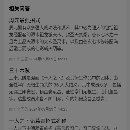
相关问答
周元最强招式
周元拥有众多强大的功法和源术，其中较为强大的包括祖
龙经配套的源术祖龙搬天术、封圣天禁篆，苍玄七术之一
且为上品天源术的太玄圣灵术，以及由苍玄七术修炼圆满
后融合而成的七彩斩天葫等。
1 个回答
2024年09月29日 09:11
三十六贼
三十六贼是漫画《一人之下》及其衍生作品中的团体，由
全性掌门无根生领头的 36 人大结义。其中成员众多，包括
无漏金刚窦宏、秘画窦汝昌、全性掌门无根生、唐门董昌
等。这些成员来自不同门派，有的如窦汝昌会檄青...
1 个回答
2024年09月23日 14:23
一人之下诸葛青招式名称
一人之下中诸葛青的招式有武侯奇门、奇门显像心法、八