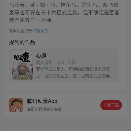
马冷着、卧 - 槽 - 马、挂角马、钓鱼马、双马饮
泉等也可算在三十六招式之类，但不确定是否能
完全凑齐三十六种。
答案问题点击
举报反馈
提到的作品
心魔
阅文漫画 · 穿越 · 妖怪
要说李云心是人，可他做的事却堪比妖魔。
上一世的心理医生，这一世转生为会操弄术
法的画师，可他最会操弄的，还是人心。 被
道统追杀，与妖魔为伍。无论是人是妖，最
终都会沦为李云心的棋子。 就连拿人魂魄的
腾讯动漫App
黑白阎君见了他也要问一句：食人心魔何处
立即下载
来？ 李云心食人，也食人心。
海量正版漫画畅快看