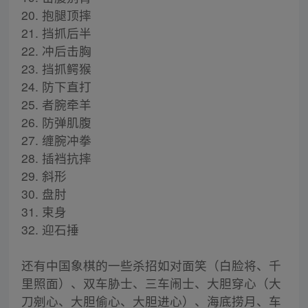
20. 抱腿顶摔
21. 挡抓后半
22. 冲后击胸
23. 挡抓鳄猴
24. 防下直打
25. 者腕牵羊
26. 防弹肌腹
27. 缠腕冲拳
28. 插裆抗摔
29. 斜形
30. 盘肘
31. 束身
32. 迎石捶
还有中国象棋的一些杀招如对面笑（白脸将、千
里照面）、双车胁士、三车闹士、大胆穿心（大
刀剜心、大胆偷心、大胆进心）、海底捞月、车