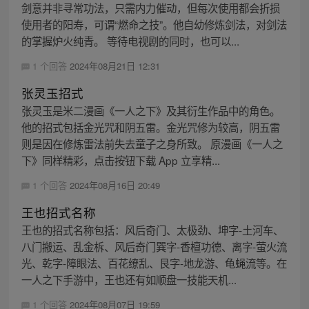
剑意并非寻常功法，只需内力催动，但每次使用都会折损
使用者的阳寿，可谓“燃命之技”。他自幼修炼剑法，对剑法
的掌握炉火纯青。 等待电视剧的同时，也可以...
1 个回答
2024年08月21日 12:31
张灵玉招式
张灵玉是米二漫画《一人之下》及其衍生作品中的角色。
他的招式包括金光咒和阴五雷。金光咒修为较高，阴五雷
则是因在修炼雷法前失去童子之身所致。 原漫画《一人之
下》同样精彩，点击按钮下载 App 立享精...
1 个回答
2024年08月16日 20:49
王也招式名称
王也的招式名称包括：风后奇门、太极劲、坤字-土河车、
八门搬运、乱金柝、风后奇门巽字-香檀功德、离字-萤火流
光、乾字-障眼法、百花缭乱、艮字-地龙游、龟蝇流等。在
一人之下手游中，王也还有如顺盘一技能天机...
1 个回答
2024年08月07日 19:59