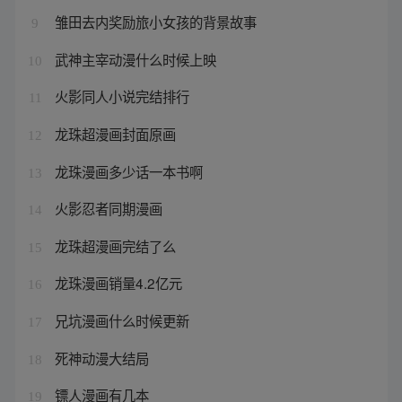
雏田去内奖励旅小女孩的背景故事
9
武神主宰动漫什么时候上映
10
火影同人小说完结排行
11
龙珠超漫画封面原画
12
龙珠漫画多少话一本书啊
13
火影忍者同期漫画
14
龙珠超漫画完结了么
15
龙珠漫画销量4.2亿元
16
兄坑漫画什么时候更新
17
死神动漫大结局
18
镖人漫画有几本
19