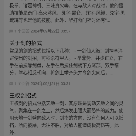
极拳、诸葛神机、三味真火等。在与敌人对战时，他的援
助技能是奇门-离火沐风，艮字-昆仑、巽字-风绳、兑字-黑
琉璃等也是他的技能。此外，醉打蒋门神时还有“...
1 个回答
2024年09月22日 03:57
关于剑的招式
常见的剑的招式包括以下几种： - 一剑仙人跪：剑神李淳
罡使出的剑招，可秒杀符甲人。 - 举鼎势：并步正立，右
手在前握靠剑盘，左手在后握住剑柄下方尾部。双手错
分，掌心相反朝向，将剑上举齐头并令剑尖向后，...
1 个回答
2024年09月21日 03:31
王权剑招式
王权剑的招式包括天地一剑，其原理是调动天地之间的灵
气，聚集在一剑之上，然后爆发出强大而恐怖的威力。使
用天地一剑劈向敌人时，剑指的方向，没有任何人可以抵
挡，所向披靡，无往不胜，对敌人能造成极高伤害。此
外...