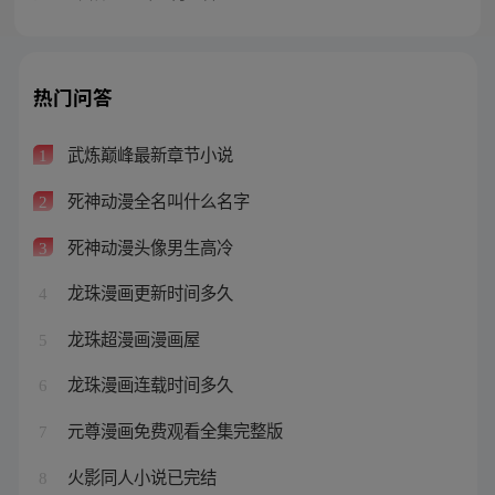
热门问答
武炼巅峰最新章节小说
1
死神动漫全名叫什么名字
2
死神动漫头像男生高冷
3
龙珠漫画更新时间多久
4
龙珠超漫画漫画屋
5
龙珠漫画连载时间多久
6
元尊漫画免费观看全集完整版
7
火影同人小说已完结
8