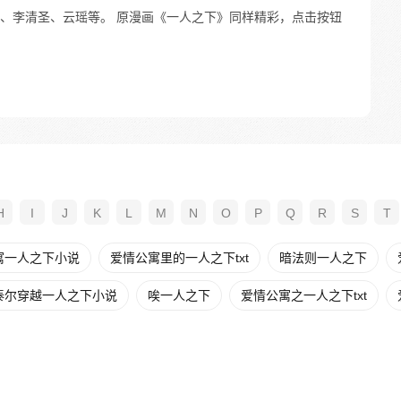
、李清圣、云瑶等。 原漫画《一人之下》同样精彩，点击按钮
H
I
J
K
L
M
N
O
P
Q
R
S
T
寓一人之下小说
爱情公寓里的一人之下txt
暗法则一人之下
泰尔穿越一人之下小说
唉一人之下
爱情公寓之一人之下txt