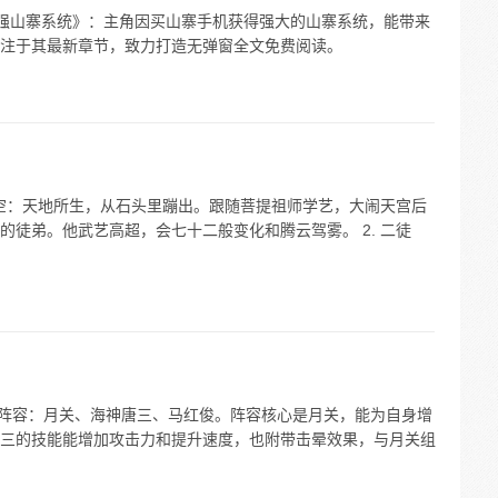
《最强山寨系统》：主角因买山寨手机获得强大的山寨系统，能带来
注于其最新章节，致力打造无弹窗全文免费阅读。
悟空：天地所生，从石头里蹦出。跟随菩提祖师学艺，大闹天宫后
徒弟。他武艺高超，会七十二般变化和腾云驾雾。 2. 二徒
0 阵容：月关、海神唐三、马红俊。阵容核心是月关，能为自身增
三的技能能增加攻击力和提升速度，也附带击晕效果，与月关组