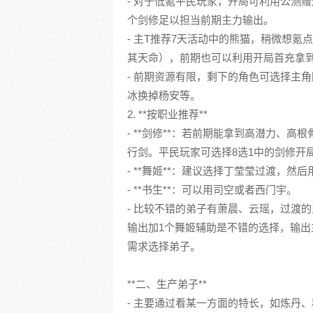
- 对于低氪平民玩家，开局可利用公测
个剑修足以担当前期主力输出。
- 主T推荐7天活动中的熊猫，稍微想
其天命），前期也可以利用开局首充拿
- 前期资源有限，剩下的角色可选择主
冰换掉杨安等。
2. **按职业推荐**
- **剑修**：若前期能拿到高潜力、
行剑。平民玩家可选择8选1中的剑修开
- **舞姬**：建议选择丁莹莹过渡，然
- **书生**：可以用司空或者西门宇。
- 比较不错的弟子有萧晨、云瑶，过渡
输出加1个舞姬辅助是不错的选择，输出
需求选择弟子。
**二、生产弟子**
- 主要通过看某一方面的特长，如炼丹