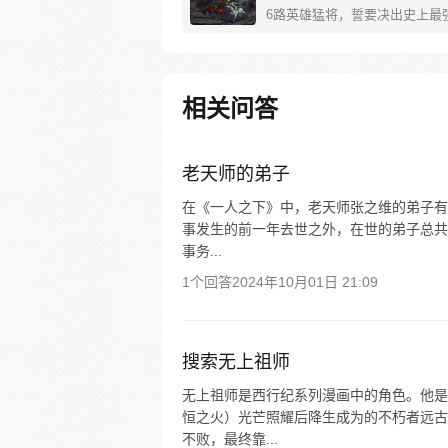
6路英雄猛将，誓要决出史上最强！
圣关云长、还是西楚霸王项羽，
之下的吕奉先，还是满洲第一勇
两两对决，生死格斗，最终获胜
会获得一个愿望！ 粉丝群：4
相关问答
老天师的弟子
在《一人之下》中，老天师张之维的弟子有
事发生的前一年去世之外，在世的弟子总共
事务...
1个回答
2024年10月01日 21:09
搜索无上祖师
无上祖师是西行纪系列漫画中的角色。他是
恒之火）光芒照耀后降生成为的不朽者远古
不败，最终靠...