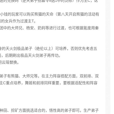
赠送的兑换码（逆天弟子招募令8选1中的剑修）作为主C，这
氪点小钱的玩家可以购买熊猫的天命（第八天开启熊猫的活动有
到的女兵作为过渡主T。
角团中的大师兄、杨安、奶妈等进行过渡，也可根据氪度用秦
高根骨的天火剑极品弟子（绝伦以上）可培养，否则优先考虑五
局，后期刷出极品天火剑弟子再传功。
后用云瑶替换。
的弟子有熊猫、大师兄等。在主力阵容搭配方面，双前排、双
主C重点培养，舞姬和前排同样重要，要根据适配性和阵容
、种田、挖矿方面挑选适合的，悟性高的弟子即可。生产弟子