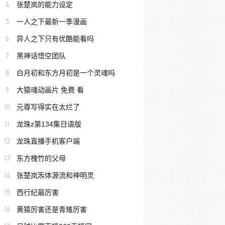
4
张楚岚的能力设定
5
一人之下最新一季漫画
6
异人之下只有优酷能看吗
7
黑神话悟空团队
8
白月初和东方月初是一个灵魂吗
9
大猿魂动画片 免费 看
10
元尊写得实在太烂了
11
龙珠z第134集日语版
12
龙珠直播手机客户端
13
东方槐竹的父母
14
张楚岚炁体源流和神明灵
15
西行纪最厉害
16
黄猿厉害还是青雉厉害