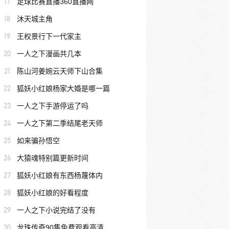
17
足球比赛直播360直播网
18
沐天城主角
19
王权景行下一代家主
20
一人之下漫画共几本
21
陈山河姜婉云天师下山合集
22
狐妖小红娘杨家大婚是哪一篇
23
一人之下手游停运了吗
24
一人之下第二季结尾老天师
25
如来骗孙悟空
26
大猿魂特别篇更新时间
27
狐妖小红娘有东西杨蔑体内
28
狐妖小红娘的好看程度
29
一人之下小说完结了没有
30
龙珠传奇90集免费观看高清