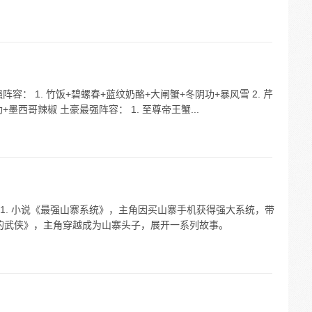
： 1. 竹饭+碧螺春+蓝纹奶酪+大闸蟹+冬阴功+暴风雪 2. 芹
墨西哥辣椒 土豪最强阵容： 1. 至尊帝王蟹...
 1. 小说《最强山寨系统》，主角因买山寨手机获得强大系统，带
始的武侠》，主角穿越成为山寨头子，展开一系列故事。