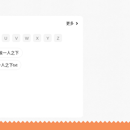
更多
U
V
W
X
Y
Z
唉一人之下
人之下txt