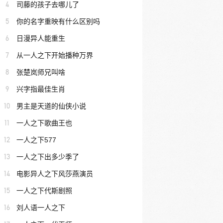
4
司藤的孩子去哪儿了
5
你的名字重映有什么区别吗
6
日漫异人能重生
7
从一人之下开始播种万界
8
张楚岚师兄叫啥
9
兴字指最佳生肖
10
男主是天道的仙侠小说
11
一人之下歌曲王也
12
一人之下577
13
一人之下出多少季了
14
电影异人之下风莎燕演员
15
一人之下代斯剧照
16
刘人语一人之下