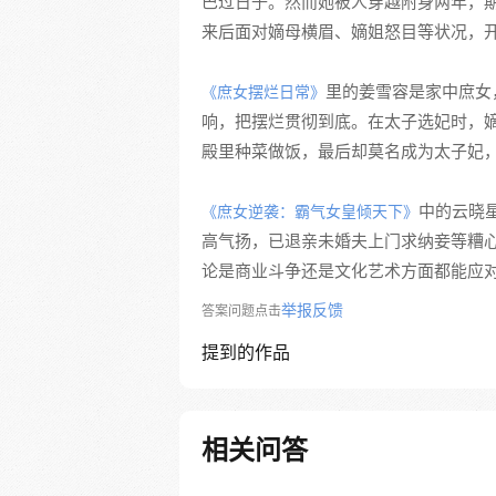
巴过日子。然而她被人穿越附身两年，
来后面对嫡母横眉、嫡姐怒目等状况，
里的姜雪容是家中庶女
《庶女摆烂日常》
响，把摆烂贯彻到底。在太子选妃时，
殿里种菜做饭，最后却莫名成为太子妃
中的云晓
《庶女逆袭：霸气女皇倾天下》
高气扬，已退亲未婚夫上门求纳妾等糟
论是商业斗争还是文化艺术方面都能应
举报反馈
答案问题点击
提到的作品
相关问答