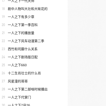
17
一人之下一代天师
18
剧中人物叫大壮和大呲花的
19
一人之下有多少章
20
一人之下第一季百科
21
一人之下的播放量
22
一人之下风车动漫第二季
23
西竹和司藤什么关系
24
一人之下剧场版日配
25
一人之下660
26
十二生肖壮士的什么肖
27
风星潼的哥哥
28
一人之下第二部啥时候播出
29
一人之下代掌门
30
一人之下7月26