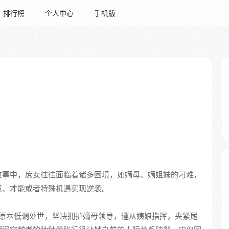
排行榜
个人中心
手机版
故事中，庶女往往面临着诸多困境，如嫡母、嫡姐妹的刁难，
慧、才能或者特殊机遇实现逆袭。
原本低调处世，坚决拥护嫡母领导，遵从姨娘指挥，夹紧尾