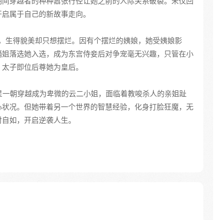
期间穿越者的种种嚣张行径让她之前的人际关系破裂。宋仪回
开启属于自己的新故事走向。
，生得貌美却只想摆烂。因有个摆烂的姨娘，她受姨娘影
嫡姐落选她入选，成为东宫侍妾后对争宠毫无兴趣，只管在小
，太子即位后尊她为皇后。
星一朝穿越成为卑微的云二小姐，面临着教唆杀人的亲姐趾
心状况。但她带着另一个世界的智慧经验，化身打脸狂魔，无
对自如，开启逆袭人生。